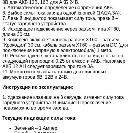
8В для АКБ 12В, 16В для АКБ 24В.
5. Автоматическое определение напряжения АКБ.
6. Выбор силы тока заряда одной кнопкой (1А/2А,3А).
7. Левый индикатор показывает силу тока, правый –
статус зарядного устройства.
8. Исходящее подключение через разъем типа XT60,
длина 30 см.
9. Комплект включает: кабель разъем XT60 – разъем
''Крокодил'' 30 см, кабель разъем XT60 – разъем DC (для
подключения напрямую в электромобиль) 1 метр.
10. Рекомендуется устанавливать ток заряда согласно
следующей пропорции: 0,25 от емкости АКБ. Например
АКБ 12 АН следует заряжать при токе 3А.
11. Можно использовать только для свинцовых
аккумуляторов 6В, 12В и 24В.
Инструкция по эксплуатации:
1. Удержание клавиши на 3 секунды изменит силу тока
зарядного устройства. Внимание: Переключение
невозможно во время заряда.
Текущие индикации силы тока:
Зеленый – 1 Ампер;