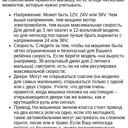
моментов, которые нужно учитывать:
Напряжение. Может быть 12V, 24V или 36V. Чем
выше напряжение, тем мощнее мотор
электромобиля, тем выше максимальная скорость.
Для детей до 3 лет хватит и 12-вольтовой модели,
но для непосед постарше лучше брать варианты с
напряжением 24 или 36V;
Скорость. Следите за тем, чтобы на машинке была
чётко ограниченная и безопасная для Вашего
ребёнка скорость. Если берёте модель «на вырост»
(например, 36-вольтовый джип для 2-летнего
малыша), смотрите, есть ли на нём регулировка
максимальной скорости;
Двери. Могут не открываться совсем (на моделях
для самых маленьких), открываться только с одной
или с двух сторон. Учтите, что детям очень
нравится, когда машина похожа на настоящую –
открывающиеся двери так же важны, как и
крутящийся руль или сигнал;
Привод. На машинках эконом-класса стоит привод
на два колеса (или на одно, если это мотоцикл),
такие автомобильчики могут застревать на сложном
грунте, песке или в траве. Если Ваш непоседа
рвётся на бездорожье, ищите полноприводную