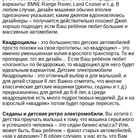
варианты: BMW, Range Rover, Land Cruiser и т. д. В
любом случае, дизайн машинки обычно вполне
однозначно указывает, каким джипом вдохновлялись
дизайнеры – получается действительно похоже! Джип
хорошо подходит, если Ваш ребёнок любит большие и
массивные автомобили.
Квадроциклы
- это большинство детских автомобилей
просто похожи на свои прототипы, но квадроцикл – это
именно уменьшенная копия взрослого транспорта. Те же
пропорции, тот же дизайн… Если Ваш ребёнок любит
«погонять» по бездорожью, то квадроцикл для него будет
идеальным вариантом. Детские электромобили
Квадроциклы - это отличный выбор и для малышей, и
для детей старше 8 лет. Важно отметить, что многие
классические детские машинки (джипы, седаны и т. д.)
предназначены для детей до 6-8 лет, а среди
квадроциклов есть много подростковых моделей. Да и на
взрослый «квадрик» потом будет проще пересесть.
Седаны и детские ретро электромобили.
Вы хотите с
детства приучать малыша к тому, что машина серьёзного
и успешного человека – это седан бизнес-класса? Или,
может быть, Ваш ребёнок – фанат старых автомобилей,
«как у дедушки»? В обоих случаях, у нас есть, что Вам