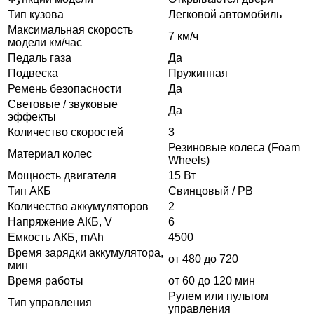
Тип кузова
Легковой автомобиль
Максимальная скорость
7 км/ч
модели км/час
Педаль газа
Да
Подвеска
Пружинная
Ремень безопасности
Да
Световые / звуковые
Да
эффекты
Количество скоростей
3
Резиновые колеса (Foam
Материал колес
Wheels)
Мощность двигателя
15 Вт
Тип АКБ
Свинцовый / PB
Количество аккумуляторов
2
Напряжение АКБ, V
6
Емкость АКБ, mAh
4500
Время зарядки аккумулятора,
от 480 до 720
мин
Время работы
от 60 до 120 мин
Рулем или пультом
Тип управления
управления