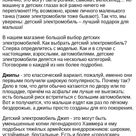
машину в детских глазах всё равно ничего не
переплюнет! Ну, возможно, кроме личного маленького
танка (такие электромобили тоже бывают). Так что, мы
уверены: детский электромобиль – лучший подарок для
малыша!
В нашем магазине большой выбор детских
электромобилей. Как выбрать детский электромобиль?
Сперва определитесь с моделью. Как и в случае с
настоящими, взрослыми, автомобилями, детские
электромобили делятся на несколько категорий.
Поговорим о каждой из них более подробно.
Джипы
- это классический вариант, пожалуй, именно они
первыми получили широкую популярность. Почему так?
Дело в том, что дети обычно катаются по двору или по
площадке, причём на асфальт им лучше не выезжать:
есть большой риск встретиться с большим автомобилем.
Вот и получается, что малыши ездят как раз по лёгкому
бездорожью, а джипы просто созданы для его покорения.
Детский электромобиль Джип - это могут быть
уменьшенные копии легендарного Хаммера и ему
подобных тяжёлых армейских внедорожников: широкие,
устойчивые, брутальные. Есть и более «городские»