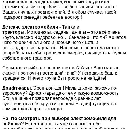
хромированными деталями, изящный эндуро или
стремительный спортбайк – выбор зависит только от
Ваших личных предпочтений. В любом случае, такой
подарок приведёт ребёнка в восторг!
Детские электромобили - Танки и
тракторы.
Мотоциклы, седаны, джипы – это всё очень
круто, классно и здорово, но… банально, что ли? Хочется
чего-то оригинального и необычного? Есть и
нестандартные варианты! Например, непоседа может
попробовать себя в роли «фермера», сидящего за рулём
собственного трактора.
Сельское хозяйство не привлекает? А что Ваш малыш
скажет про почти настоящий танк? У него даже башня
вращается! Ничего круче Вы просто не найдёте!
Дрифт-кары.
Эрон-дон-дон! Малыш хочет зажечь по-
взрослому? Дрифт-кары дают ему такую возможность!
Эти машинки позволят непоседе с ранних лет
чувствовать себя крутым гонщиком, дрифтующим на
самых крутых трассах мира.
На что смотреть при выборе электромобиля для
ребёнка?
Естественно, самое главное, чтобы
автомобильчик нравился малышу, но есть ещё несколько