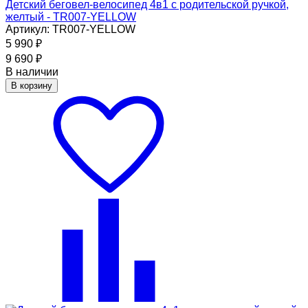
Детский беговел-велосипед 4в1 с родительской ручкой,
желтый - TR007-YELLOW
Артикул: TR007-YELLOW
5 990
₽
9 690
₽
В наличии
В корзину