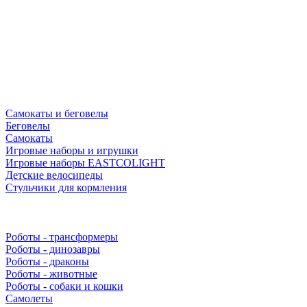
Самокаты и беговелы
Беговелы
Самокаты
Игровые наборы и игрушки
Игровые наборы EASTCOLIGHT
Детские велосипеды
Стульчики для кормления
Роботы - трансформеры
Роботы - динозавры
Роботы - драконы
Роботы - животные
Роботы - собаки и кошки
Самолеты