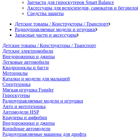
Запчасти для гироскутеров Smart Balance
Аксессуары для велосипедов, самокатов и беговело
Средства защиты
Детские товары / Конструкторы / Транспорт
Радиоуправляемые модели и игрушки
Запасные части и аксессуары
Детские товары / Конструкторы / Транспорт
Детские электромобили
Внедорожники и джипы
Легковые автомобили
Квадроциклы и багги
Мотоциклы
Каталки и модели для малышей
Спецтехника
Мягкая игрушка Fuggler
Гироскутеры
Радиоуправляемые модели и игрушки
Авто и мототехника
Автомодели HSP
Краулеры и амфибии
Внедорожники и джипы
Копийные автомодели
Радиоуправляемые машины для дрифта