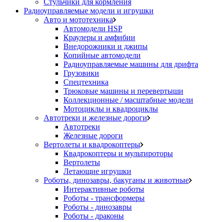
Стульчики для кормления
Радиоуправляемые модели и игрушки
Авто и мототехника
Автомодели HSP
Краулеры и амфибии
Внедорожники и джипы
Копийные автомодели
Радиоуправляемые машины для дрифта
Грузовики
Спецтехника
Трюковые машины и перевертыши
Коллекционные / масштабные модели
Мотоциклы и квадроциклы
Автотреки и железные дороги
Автотреки
Железные дороги
Вертолеты и квадрокоптеры
Квадрокоптеры и мультироторы
Вертолеты
Летающие игрушки
Роботы, динозавры, бакуганы и животные
Интерактивные роботы
Роботы - трансформеры
Роботы - динозавры
Роботы - драконы