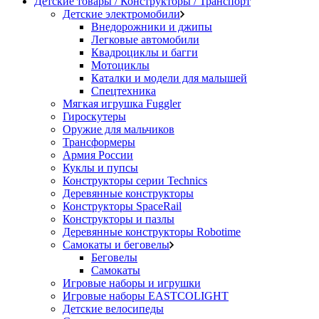
Детские товары / Конструкторы / Транспорт
Детские электромобили
Внедорожники и джипы
Легковые автомобили
Квадроциклы и багги
Мотоциклы
Каталки и модели для малышей
Спецтехника
Мягкая игрушка Fuggler
Гироскутеры
Оружие для мальчиков
Трансформеры
Армия России
Куклы и пупсы
Конструкторы серии Technics
Деревянные конструкторы
Конструкторы SpaceRail
Конструкторы и пазлы
Деревянные конструкторы Robotime
Самокаты и беговелы
Беговелы
Самокаты
Игровые наборы и игрушки
Игровые наборы EASTCOLIGHT
Детские велосипеды