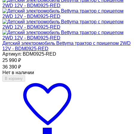
Детский электромобиль Bettyma трактор с прицепом 2WD
12V - BDM0925-RED
Артикул: BDM0925-RED
25 990
₽
36 390
₽
Нет в наличии
В корзину