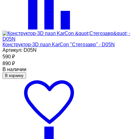
Конструктор-3D пазл KarCon "Стегозавр" - D05N
Артикул: D05N
590
₽
890
₽
В наличии
В корзину