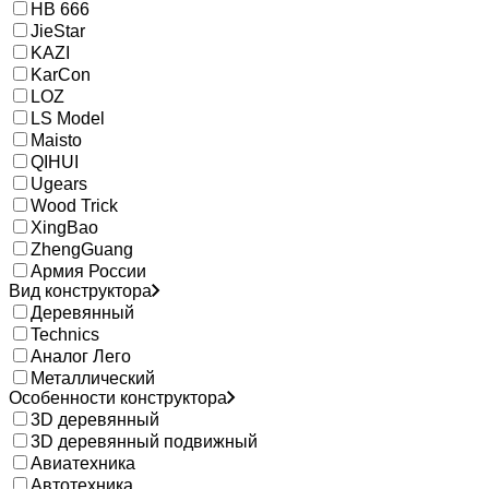
HB 666
JieStar
KAZI
KarCon
LOZ
LS Model
Maisto
QIHUI
Ugears
Wood Trick
XingBao
ZhengGuang
Армия России
Вид конструктора
Деревянный
Technics
Аналог Лего
Металлический
Особенности конструктора
3D деревянный
3D деревянный подвижный
Авиатехника
Автотехника