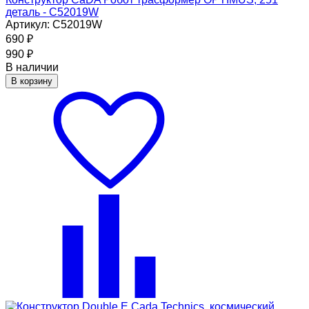
деталь - C52019W
Артикул: C52019W
690
₽
990
₽
В наличии
В корзину