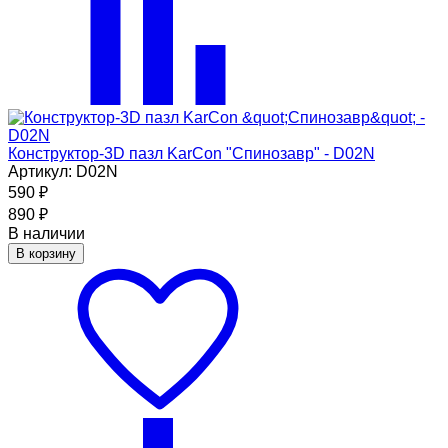
Конструктор-3D пазл KarCon "Спинозавр" - D02N
Артикул: D02N
590
₽
890
₽
В наличии
В корзину