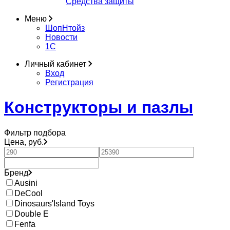
Средства защиты
Меню
ШопНтойз
Новости
1C
Личный кабинет
Вход
Регистрация
Конструкторы и пазлы
Фильтр подбора
Цена, руб.
Бренд
Ausini
DeCool
Dinosaurs'Island Toys
Double E
Fenfa