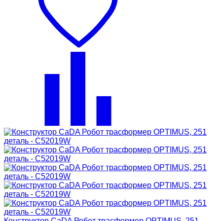
Конструктор CaDA Робот трасформер OPTIMUS, 251