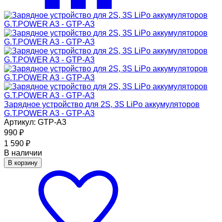
Зарядное устройство для 2S, 3S LiPo аккумуляторов
G.T.POWER A3 - GTP-A3
Артикул: GTP-A3
990
₽
1 590
₽
В наличии
В корзину