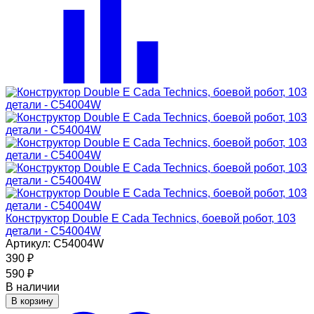
Конструктор Double E Cada Technics, боевой робот, 103
детали - C54004W
Артикул: C54004W
390
₽
590
₽
В наличии
В корзину