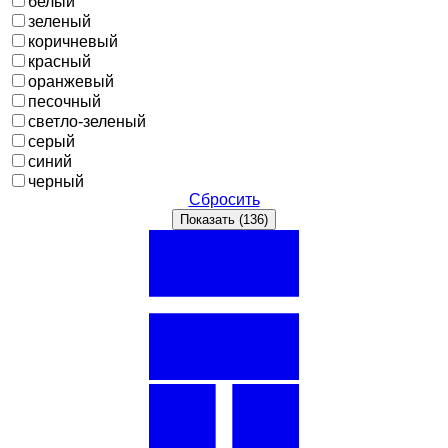
белый
зеленый
коричневый
красный
оранжевый
песочный
светло-зеленый
серый
синий
черный
Сбросить
Показать (
136
)