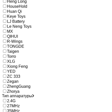
Heng Long
HouseHold
Huan Qi
Keye Toys
LJ Battery
Le Neng Toys
MX
QIHUI
R-Wings
TONGDE
Taigen
Torro
XLG
Xiong Feng
YED
ZC 333
Zegan
ZhengGuang
Zhorya
Тип аппаратуры
2.4G
27MHz
35MHz