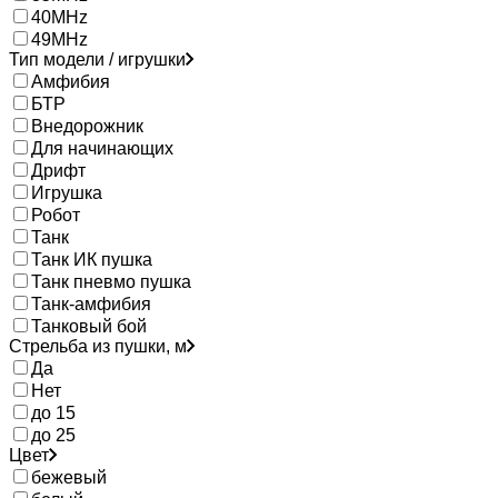
40MHz
49MHz
Тип модели / игрушки
Амфибия
БТР
Внедорожник
Для начинающих
Дрифт
Игрушка
Робот
Танк
Танк ИК пушка
Танк пневмо пушка
Танк-амфибия
Танковый бой
Стрельба из пушки, м
Да
Нет
до 15
до 25
Цвет
бежевый