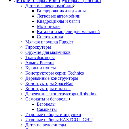
Детские товары / Конструкторы / Транспорт
Детские электромобили
Внедорожники и джипы
Легковые автомобили
Квадроциклы и багги
Мотоциклы
Каталки и модели для малышей
Спецтехника
Мягкая игрушка Fuggler
Гироскутеры
Оружие для мальчиков
Трансформеры
Армия России
Куклы и пупсы
Конструкторы серии Technics
Деревянные конструкторы
Конструкторы SpaceRail
Конструкторы и пазлы
Деревянные конструкторы Robotime
Самокаты и беговелы
Беговелы
Самокаты
Игровые наборы и игрушки
Игровые наборы EASTCOLIGHT
Детские велосипеды