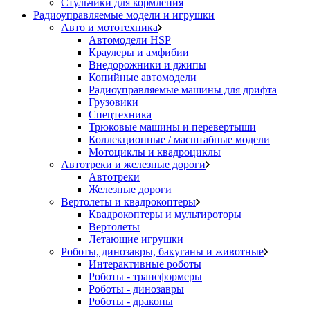
Стульчики для кормления
Радиоуправляемые модели и игрушки
Авто и мототехника
Автомодели HSP
Краулеры и амфибии
Внедорожники и джипы
Копийные автомодели
Радиоуправляемые машины для дрифта
Грузовики
Спецтехника
Трюковые машины и перевертыши
Коллекционные / масштабные модели
Мотоциклы и квадроциклы
Автотреки и железные дороги
Автотреки
Железные дороги
Вертолеты и квадрокоптеры
Квадрокоптеры и мультироторы
Вертолеты
Летающие игрушки
Роботы, динозавры, бакуганы и животные
Интерактивные роботы
Роботы - трансформеры
Роботы - динозавры
Роботы - драконы