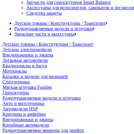
Запчасти для гироскутеров Smart Balance
Аксессуары для велосипедов, самокатов и беговело
Средства защиты
Детские товары / Конструкторы / Транспорт
Радиоуправляемые модели и игрушки
Запасные части и аксессуары
Детские товары / Конструкторы / Транспорт
Детские электромобили
Внедорожники и джипы
Легковые автомобили
Квадроциклы и багги
Мотоциклы
Каталки и модели для малышей
Спецтехника
Мягкая игрушка Fuggler
Гироскутеры
Радиоуправляемые модели и игрушки
Авто и мототехника
Автомодели HSP
Краулеры и амфибии
Внедорожники и джипы
Копийные автомодели
Радиоуправляемые машины для дрифта