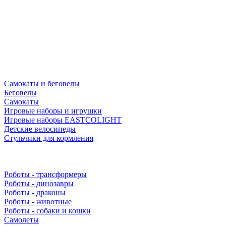
Самокаты и беговелы
Беговелы
Самокаты
Игровые наборы и игрушки
Игровые наборы EASTCOLIGHT
Детские велосипеды
Стульчики для кормления
Роботы - трансформеры
Роботы - динозавры
Роботы - драконы
Роботы - животные
Роботы - собаки и кошки
Самолеты