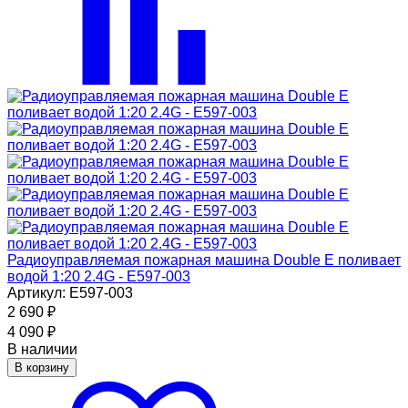
Радиоуправляемая пожарная машина Double E поливает
водой 1:20 2.4G - E597-003
Артикул: E597-003
2 690
₽
4 090
₽
В наличии
В корзину