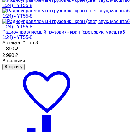
Радиоуправляемый грузовик - кран (свет, звук, масштаб
1:24) - YT55-8
Артикул: YT55-8
1 890
₽
2 990
₽
В наличии
В корзину