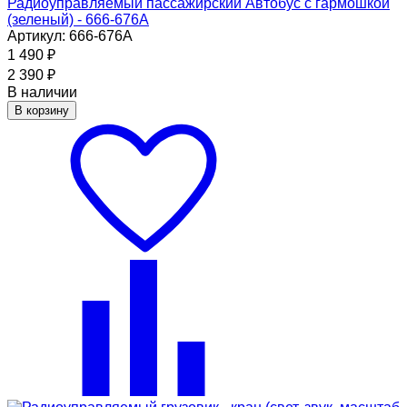
Радиоуправляемый пассажирский Автобус с гармошкой
(зеленый) - 666-676A
Артикул: 666-676A
1 490
₽
2 390
₽
В наличии
В корзину