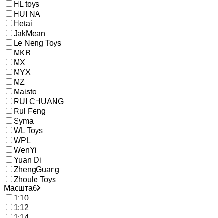
HL toys
HUI NA
Hetai
JakMean
Le Neng Toys
MKB
MX
MYX
MZ
Maisto
RUI CHUANG
Rui Feng
Syma
WL Toys
WPL
WenYi
Yuan Di
ZhengGuang
Zhoule Toys
Масштаб
1:10
1:12
1:14