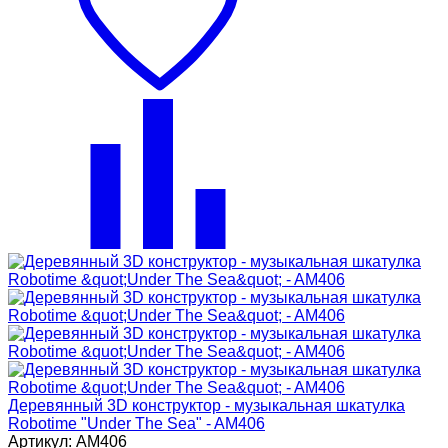
Деревянный 3D конструктор - музыкальная шкатулка
Robotime "Under The Sea" - AM406
Артикул: AM406