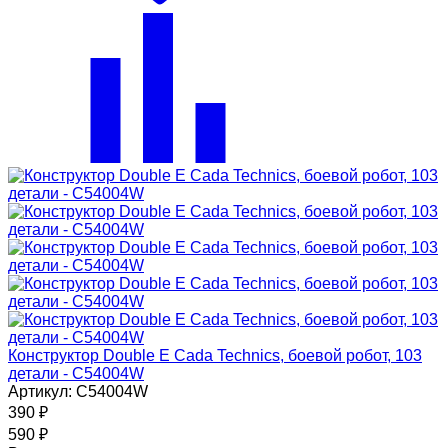
Конструктор Double E Cada Technics, боевой робот, 103
детали - C54004W
Артикул: C54004W
390
₽
590
₽