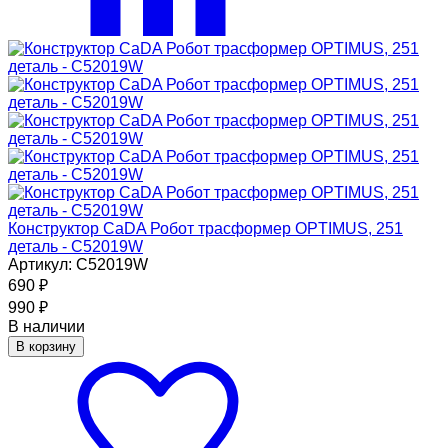
Конструктор CaDA Робот трасформер OPTIMUS, 251
деталь - C52019W
Артикул: C52019W
690
₽
990
₽
В наличии
В корзину