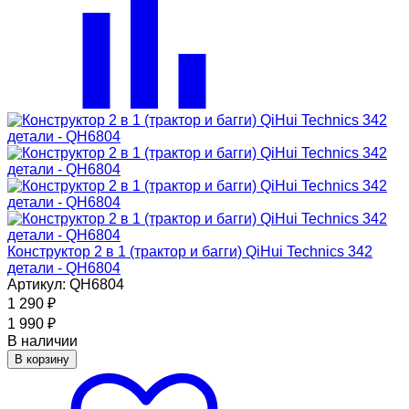
Конструктор 2 в 1 (трактор и багги) QiHui Technics 342
детали - QH6804
Артикул: QH6804
1 290
₽
1 990
₽
В наличии
В корзину