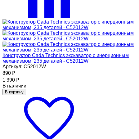
Конструктор Cada Technics экскаватор c инерционным
механизмом, 235 деталей - C52012W
Артикул: C52012W
890
₽
1 390
₽
В наличии
В корзину