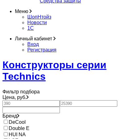
Средства защиты
Меню
ШопНтойз
Новости
1C
Личный кабинет
Вход
Регистрация
Конструкторы серии
Technics
Фильтр подбора
Цена, руб.
Бренд
DeCool
Double E
HUI NA