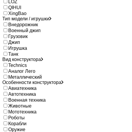
LOZ
QIHUI
XingBao
Тип модели / игрушки
Внедорожник
Военный джип
Грузовик
Джип
Игрушка
Танк
Вид конструктора
Technics
Аналог Лего
Металлический
Особенности конструктора
Авиатехника
Автотехника
Военная техника
Животные
Мототехника
Роботы
Корабли
Оружие