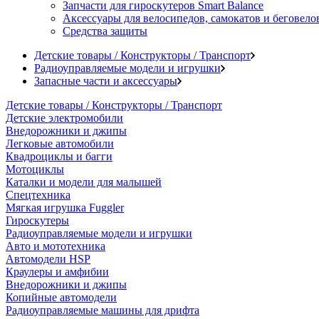
Запчасти для гироскутеров Smart Balance
Аксессуары для велосипедов, самокатов и беговело
Средства защиты
Детские товары / Конструкторы / Транспорт
Радиоуправляемые модели и игрушки
Запасные части и аксессуары
Детские товары / Конструкторы / Транспорт
Детские электромобили
Внедорожники и джипы
Легковые автомобили
Квадроциклы и багги
Мотоциклы
Каталки и модели для малышей
Спецтехника
Мягкая игрушка Fuggler
Гироскутеры
Радиоуправляемые модели и игрушки
Авто и мототехника
Автомодели HSP
Краулеры и амфибии
Внедорожники и джипы
Копийные автомодели
Радиоуправляемые машины для дрифта