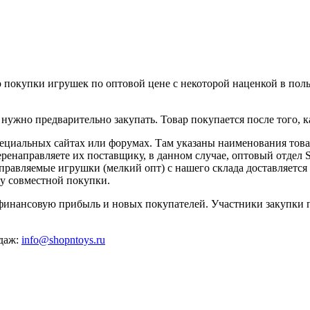
 покупки игрушек по оптовой цене с некоторой наценкой в поль
ужно предварительно закупать. Товар покупается после того, ка
пециальных сайтах или форумах. Там указаны наименования това
еренаправляете их поставщику, в данном случае, оптовый отде
управляемые игрушки (мелкий опт) с нашего склада доставляетс
у совместной покупки.
финансовую прибыль и новых покупателей. Участники закупки 
одаж:
info@shopntoys.ru