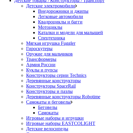
Детские товары / Конструкторы / Транспорт
Детские электромобили
Внедорожники и джипы
Легковые автомобили
Квадроциклы и багги
Мотоциклы
Каталки и модели для малышей
Спецтехника
Мягкая игрушка Fuggler
Гироскутеры
Оружие для мальчиков
Трансформеры
Армия России
Куклы и пупсы
Конструкторы серии Technics
Деревянные конструкторы
Конструкторы SpaceRail
Конструкторы и пазлы
Деревянные конструкторы Robotime
Самокаты и беговелы
Беговелы
Самокаты
Игровые наборы и игрушки
Игровые наборы EASTCOLIGHT
Детские велосипеды