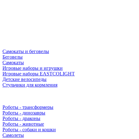
Самокаты и беговелы
Беговелы
Самокаты
Игровые наборы и игрушки
Игровые наборы EASTCOLIGHT
Детские велосипеды
Стульчики для кормления
Роботы - трансформеры
Роботы - динозавры
Роботы - драконы
Роботы - животные
Роботы - собаки и кошки
Самолеты