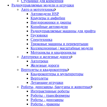
Стульчики для кормления
Радиоуправляемые модели и игрушки
Авто и мототехника
Автомодели HSP
Краулеры и амфибии
Внедорожники и джипы
Копийные автомодели
Радиоуправляемые машины для дрифта
Грузовики
Спецтехника
Трюковые машины и перевертыши
Коллекционные / масштабные модели
Мотоциклы и квадроциклы
Автотреки и железные дороги
Автотреки
Железные дороги
Вертолеты и квадрокоптеры
Квадрокоптеры и мультироторы
Вертолеты
Летающие игрушки
Роботы, динозавры, бакуганы и животные
Интерактивные роботы
Роботы - трансформеры
Роботы - динозавры
Роботы - драконы