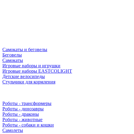
Самокаты и беговелы
Беговелы
Самокаты
Игровые наборы и игрушки
Игровые наборы EASTCOLIGHT
Детские велосипеды
Стульчики для кормления
Роботы - трансформеры
Роботы - динозавры
Роботы - драконы
Роботы - животные
Роботы - собаки и кошки
Самолеты