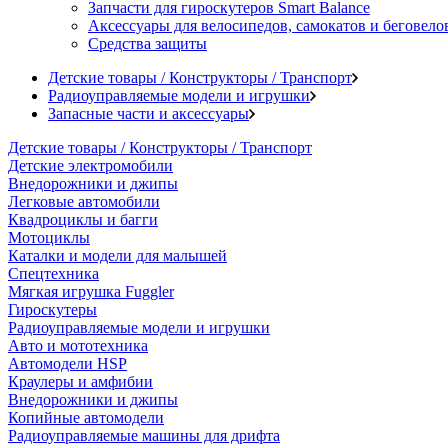
Запчасти для гироскутеров Smart Balance
Аксессуары для велосипедов, самокатов и беговело
Средства защиты
Детские товары / Конструкторы / Транспорт
Радиоуправляемые модели и игрушки
Запасные части и аксессуары
Детские товары / Конструкторы / Транспорт
Детские электромобили
Внедорожники и джипы
Легковые автомобили
Квадроциклы и багги
Мотоциклы
Каталки и модели для малышей
Спецтехника
Мягкая игрушка Fuggler
Гироскутеры
Радиоуправляемые модели и игрушки
Авто и мототехника
Автомодели HSP
Краулеры и амфибии
Внедорожники и джипы
Копийные автомодели
Радиоуправляемые машины для дрифта