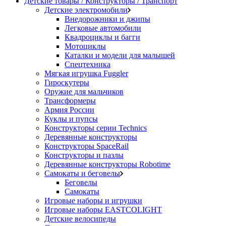
Детские товары / Конструкторы / Транспорт
Детские электромобили
Внедорожники и джипы
Легковые автомобили
Квадроциклы и багги
Мотоциклы
Каталки и модели для малышей
Спецтехника
Мягкая игрушка Fuggler
Гироскутеры
Оружие для мальчиков
Трансформеры
Армия России
Куклы и пупсы
Конструкторы серии Technics
Деревянные конструкторы
Конструкторы SpaceRail
Конструкторы и пазлы
Деревянные конструкторы Robotime
Самокаты и беговелы
Беговелы
Самокаты
Игровые наборы и игрушки
Игровые наборы EASTCOLIGHT
Детские велосипеды