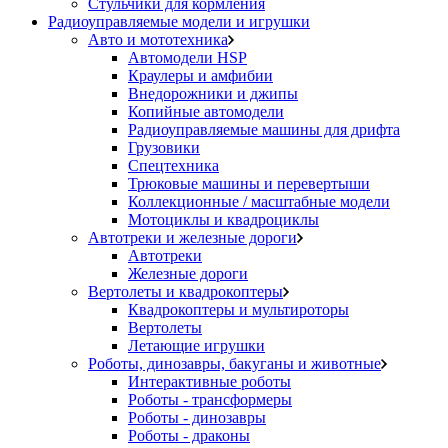
Стульчики для кормления
Радиоуправляемые модели и игрушки
Авто и мототехника
Автомодели HSP
Краулеры и амфибии
Внедорожники и джипы
Копийные автомодели
Радиоуправляемые машины для дрифта
Грузовики
Спецтехника
Трюковые машины и перевертыши
Коллекционные / масштабные модели
Мотоциклы и квадроциклы
Автотреки и железные дороги
Автотреки
Железные дороги
Вертолеты и квадрокоптеры
Квадрокоптеры и мультироторы
Вертолеты
Летающие игрушки
Роботы, динозавры, бакуганы и животные
Интерактивные роботы
Роботы - трансформеры
Роботы - динозавры
Роботы - драконы