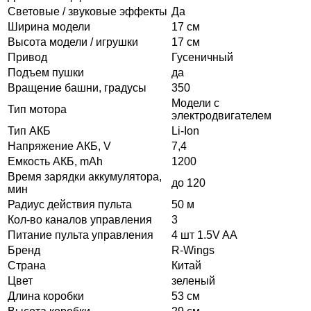
Световые / звуковые эффекты
Да
Ширина модели
17 см
Высота модели / игрушки
17 см
Привод
Гусеничный
Подъем пушки
да
Вращение башни, градусы
350
Модели с
Тип мотора
электродвигателем
Тип АКБ
Li-Ion
Напряжение АКБ, V
7,4
Емкость АКБ, mAh
1200
Время зарядки аккумулятора,
до 120
мин
Радиус действия пульта
50 м
Кол-во каналов управления
3
Питание пульта управления
4 шт 1.5V AA
Бренд
R-Wings
Страна
Китай
Цвет
зеленый
Длина коробки
53 см