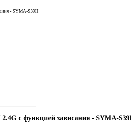
сания - SYMA-S39H
 2.4G с функцией зависания - SYMA-S3