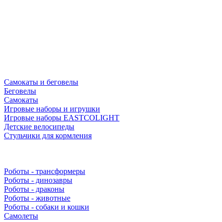
Самокаты и беговелы
Беговелы
Самокаты
Игровые наборы и игрушки
Игровые наборы EASTCOLIGHT
Детские велосипеды
Стульчики для кормления
Роботы - трансформеры
Роботы - динозавры
Роботы - драконы
Роботы - животные
Роботы - собаки и кошки
Самолеты