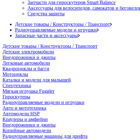
Запчасти для гироскутеров Smart Balance
Аксессуары для велосипедов, самокатов и беговело
Средства защиты
Детские товары / Конструкторы / Транспорт
Радиоуправляемые модели и игрушки
Запасные части и аксессуары
Детские товары / Конструкторы / Транспорт
Детские электромобили
Внедорожники и джипы
Легковые автомобили
Квадроциклы и багги
Мотоциклы
Каталки и модели для малышей
Спецтехника
Мягкая игрушка Fuggler
Гироскутеры
Радиоуправляемые модели и игрушки
Авто и мототехника
Автомодели HSP
Краулеры и амфибии
Внедорожники и джипы
Копийные автомодели
Радиоуправляемые машины для дрифта