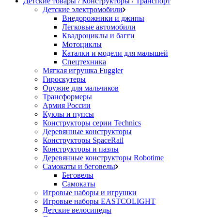
Детские товары / Конструкторы / Транспорт
Детские электромобили
Внедорожники и джипы
Легковые автомобили
Квадроциклы и багги
Мотоциклы
Каталки и модели для малышей
Спецтехника
Мягкая игрушка Fuggler
Гироскутеры
Оружие для мальчиков
Трансформеры
Армия России
Куклы и пупсы
Конструкторы серии Technics
Деревянные конструкторы
Конструкторы SpaceRail
Конструкторы и пазлы
Деревянные конструкторы Robotime
Самокаты и беговелы
Беговелы
Самокаты
Игровые наборы и игрушки
Игровые наборы EASTCOLIGHT
Детские велосипеды