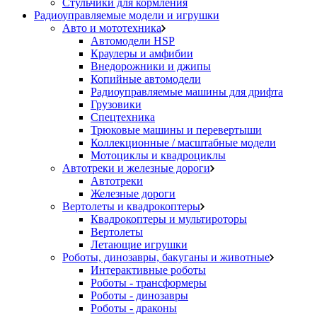
Стульчики для кормления
Радиоуправляемые модели и игрушки
Авто и мототехника
Автомодели HSP
Краулеры и амфибии
Внедорожники и джипы
Копийные автомодели
Радиоуправляемые машины для дрифта
Грузовики
Спецтехника
Трюковые машины и перевертыши
Коллекционные / масштабные модели
Мотоциклы и квадроциклы
Автотреки и железные дороги
Автотреки
Железные дороги
Вертолеты и квадрокоптеры
Квадрокоптеры и мультироторы
Вертолеты
Летающие игрушки
Роботы, динозавры, бакуганы и животные
Интерактивные роботы
Роботы - трансформеры
Роботы - динозавры
Роботы - драконы