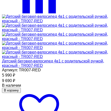
Детский беговел-велосипед 4в1 с родительской ручкой,
красный - TR007-RED
Артикул: TR007-RED
5 990
₽
9 690
₽
В наличии
В корзину