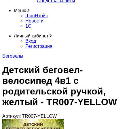
Средства защиты
Меню
ШопНтойз
Новости
1C
Личный кабинет
Вход
Регистрация
Беговелы
Детский беговел-
велосипед 4в1 с
родительской ручкой,
желтый - TR007-YELLOW
Артикул:
TR007-YELLOW