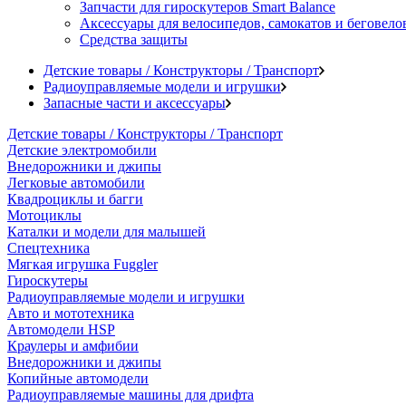
Запчасти для гироскутеров Smart Balance
Аксессуары для велосипедов, самокатов и беговело
Средства защиты
Детские товары / Конструкторы / Транспорт
Радиоуправляемые модели и игрушки
Запасные части и аксессуары
Детские товары / Конструкторы / Транспорт
Детские электромобили
Внедорожники и джипы
Легковые автомобили
Квадроциклы и багги
Мотоциклы
Каталки и модели для малышей
Спецтехника
Мягкая игрушка Fuggler
Гироскутеры
Радиоуправляемые модели и игрушки
Авто и мототехника
Автомодели HSP
Краулеры и амфибии
Внедорожники и джипы
Копийные автомодели
Радиоуправляемые машины для дрифта