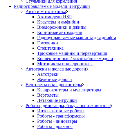
Стульчики для кормления
Радиоуправляемые модели и игрушки
Авто и мототехника
Автомодели HSP
Краулеры и амфибии
Внедорожники и джипы
Копийные автомодели
Радиоуправляемые машины для дрифта
Грузовики
Спецтехника
Трюковые машины и перевертыши
Коллекционные / масштабные модели
Мотоциклы и квадроциклы
Автотреки и железные дороги
Автотреки
Железные дороги
Вертолеты и квадрокоптеры
Квадрокоптеры и мультироторы
Вертолеты
Летающие игрушки
Роботы, динозавры, бакуганы и животные
Интерактивные роботы
Роботы - трансформеры
Роботы - динозавры
Роботы - драконы