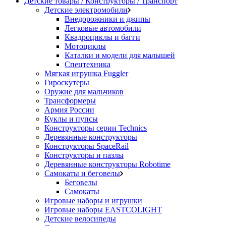
Детские товары / Конструкторы / Транспорт
Детские электромобили
Внедорожники и джипы
Легковые автомобили
Квадроциклы и багги
Мотоциклы
Каталки и модели для малышей
Спецтехника
Мягкая игрушка Fuggler
Гироскутеры
Оружие для мальчиков
Трансформеры
Армия России
Куклы и пупсы
Конструкторы серии Technics
Деревянные конструкторы
Конструкторы SpaceRail
Конструкторы и пазлы
Деревянные конструкторы Robotime
Самокаты и беговелы
Беговелы
Самокаты
Игровые наборы и игрушки
Игровые наборы EASTCOLIGHT
Детские велосипеды