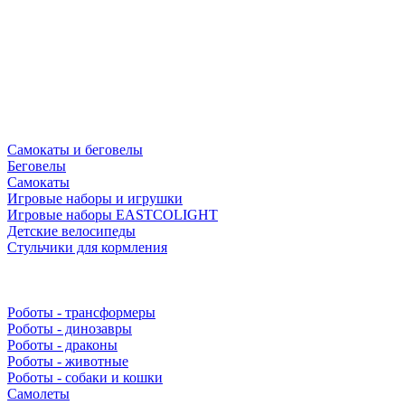
Самокаты и беговелы
Беговелы
Самокаты
Игровые наборы и игрушки
Игровые наборы EASTCOLIGHT
Детские велосипеды
Стульчики для кормления
Роботы - трансформеры
Роботы - динозавры
Роботы - драконы
Роботы - животные
Роботы - собаки и кошки
Самолеты