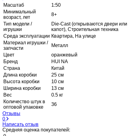
Масштаб
1:50
Минимальный
8+
возраст, лет
Тип модели /
Die-Cast (открываются двери или
игрушки
капот), Строительная техника
Среда эксплуатации
Квартира, На улице
Материал игрушки /
Металл
запчасти
Цвет
оранжевый
Бренд
HUI NA
Страна
Китай
Длина коробки
25 см
Высота коробки
10 см
Ширина коробки
13 см
Вес
0.5 кг
Количество штук в
36
оптовой упаковке
Отзывы
0
Написать отзыв
Средняя оценка покупателей: