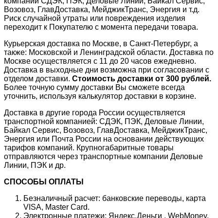
компании СДЭК, ПЭК, Деловые Линии, Байкал Сервис,
Возовоз, ГлавДоставка, МейджикТранс, Энергия и т.д.
Риск случайной утраты или повреждения изделия
переходит к Покупателю с момента передачи товара.
Курьерская доставка по Москве, в Санкт-Петербург, а
также: Московской и Ленинградской области. Доставка по
Москве осуществляется с 11 до 20 часов ежедневно.
Доставка в выходные дни возможна при согласовании с
отделом доставки.
Стоимость доставки от 300 рублей.
Более точную сумму доставки Вы сможете всегда
уточнить, используя калькулятор доставки в корзине.
Доставка в другие города России осуществляется
транспортной компанией: СДЭК, ПЭК, Деловые Линии,
Байкал Сервис, Возовоз, ГлавДоставка, МейджикТранс,
Энергия или Почта России на основании действующих
тарифов компаний. Крупногабаритные товары
отправляются через транспортные компании Деловые
Линии, ПЭК и др.
СПОСОБЫ ОПЛАТЫ
Безналичный расчет: банковские переводы, карта
VISA, Master Card.
Электронные платежи: Яндекс.Деньги , WebMoney,