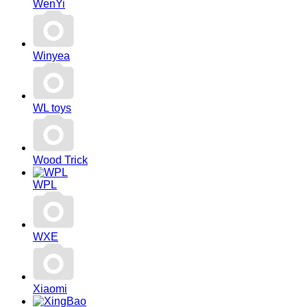
WenYi
Winyea
WL toys
Wood Trick
WPL
WXE
Xiaomi