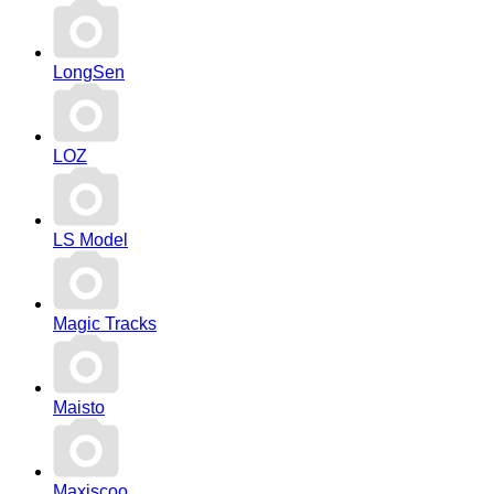
LongSen
LOZ
LS Model
Magic Tracks
Maisto
Maxiscoo