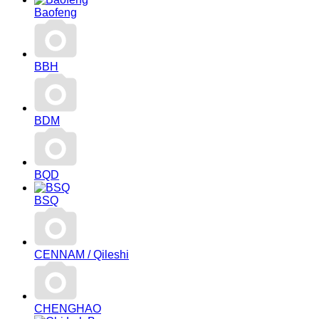
Baofeng
BBH
BDM
BQD
BSQ
CENNAM / Qileshi
CHENGHAO