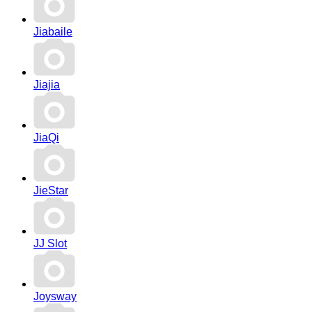
Jiabaile
Jiajia
JiaQi
JieStar
JJ Slot
Joysway