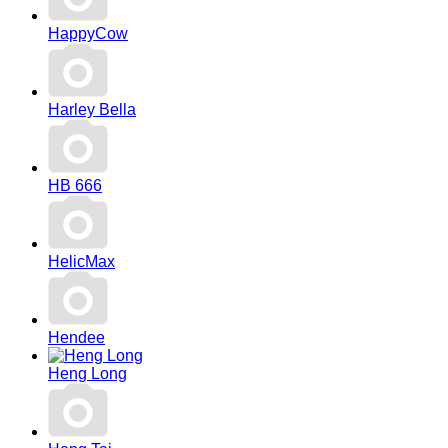
HappyCow
Harley Bella
HB 666
HelicMax
Hendee
Heng Long