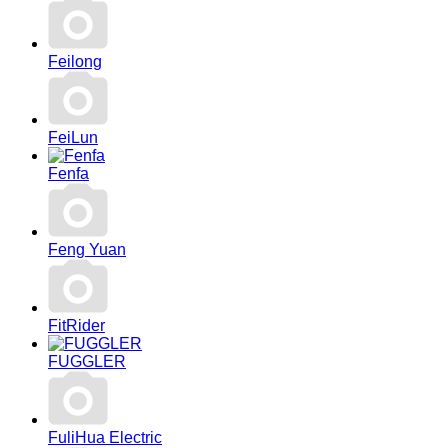
Feilong
FeiLun
Fenfa
Feng Yuan
FitRider
FUGGLER
FuliHua Electric