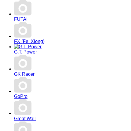
FUTAI
FX (Fei Xiong)
G.T. Power
GK Racer
GoPro
Great Wall