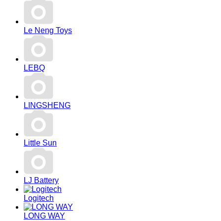
Le Neng Toys
LEBQ
LINGSHENG
Little Sun
LJ Battery
Logitech
LONG WAY