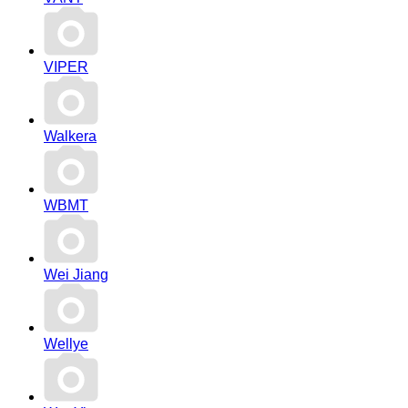
VIPER
Walkera
WBMT
Wei Jiang
Wellye