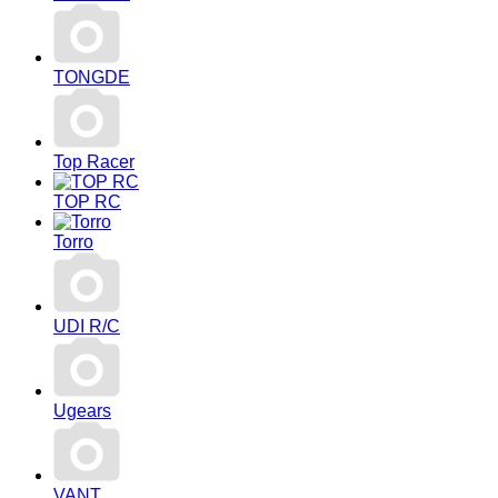
TONGDE
Top Racer
TOP RC
Torro
UDI R/С
Ugears
VANT