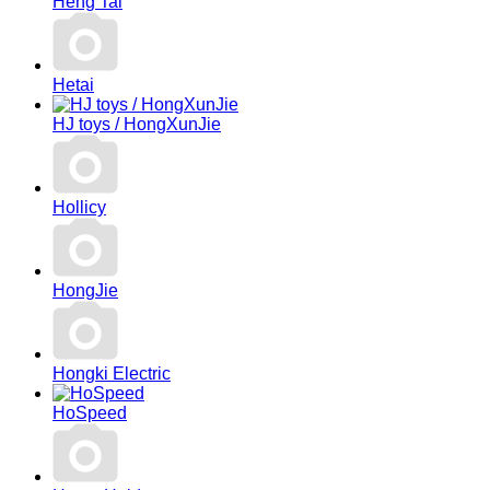
Heng Tai
Hetai
HJ toys / HongXunJie
Hollicy
HongJie
Hongki Electric
HoSpeed