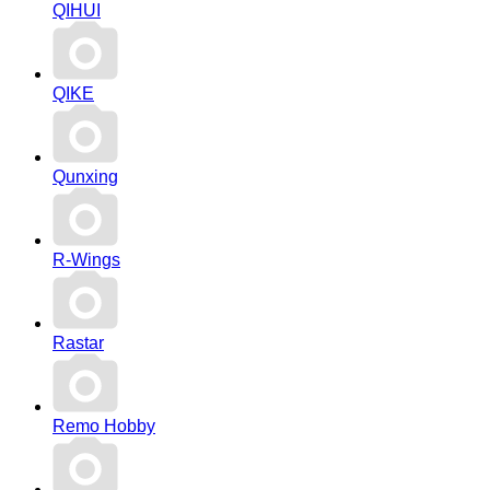
QIHUI
QIKE
Qunxing
R-Wings
Rastar
Remo Hobby