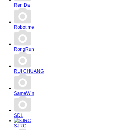
Ren Da
Robotime
RongRun
RUI CHUANG
SameWin
SDL
SJRC