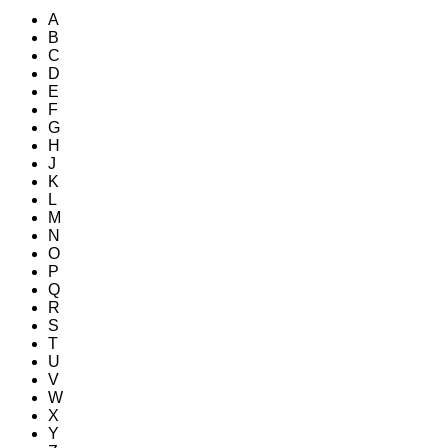
A
B
C
D
E
F
G
H
J
K
L
M
N
O
P
Q
R
S
T
U
V
W
X
Y