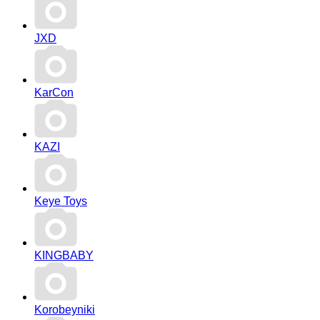
JXD
KarCon
KAZI
Keye Toys
KINGBABY
Korobeyniki