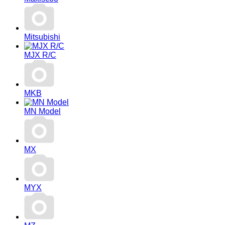
Mitsubishi
MJX R/C
MKB
MN Model
MX
MYX