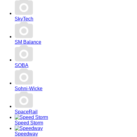
SkyTech
SM Balance
SOBA
Sohni-Wicke
SpaceRail
Speed Storm
Speedway