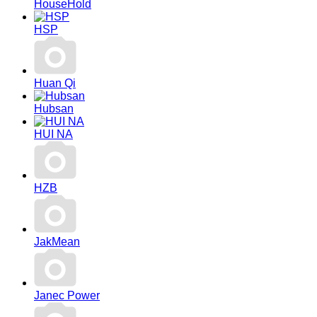
HouseHold
HSP
Huan Qi
Hubsan
HUI NA
HZB
JakMean
Janec Power