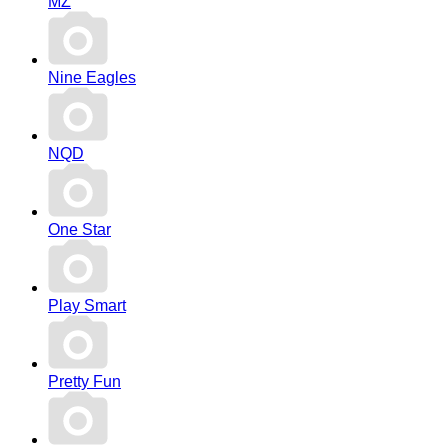
MZ
Nine Eagles
NQD
One Star
Play Smart
Pretty Fun