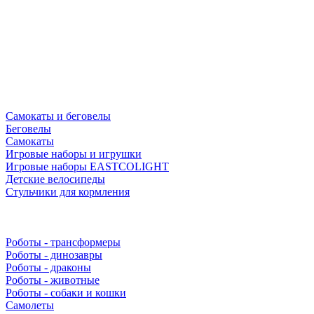
Самокаты и беговелы
Беговелы
Самокаты
Игровые наборы и игрушки
Игровые наборы EASTCOLIGHT
Детские велосипеды
Стульчики для кормления
Роботы - трансформеры
Роботы - динозавры
Роботы - драконы
Роботы - животные
Роботы - собаки и кошки
Самолеты