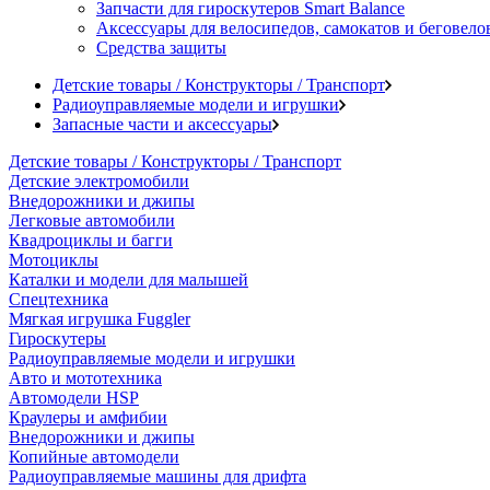
Запчасти для гироскутеров Smart Balance
Аксессуары для велосипедов, самокатов и беговело
Средства защиты
Детские товары / Конструкторы / Транспорт
Радиоуправляемые модели и игрушки
Запасные части и аксессуары
Детские товары / Конструкторы / Транспорт
Детские электромобили
Внедорожники и джипы
Легковые автомобили
Квадроциклы и багги
Мотоциклы
Каталки и модели для малышей
Спецтехника
Мягкая игрушка Fuggler
Гироскутеры
Радиоуправляемые модели и игрушки
Авто и мототехника
Автомодели HSP
Краулеры и амфибии
Внедорожники и джипы
Копийные автомодели
Радиоуправляемые машины для дрифта