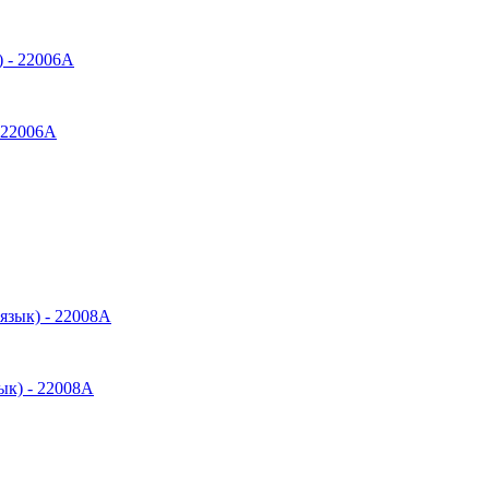
- 22006A
ык) - 22008A