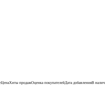
е
Цена
Хиты продаж
Оценка
покупателей
Дата добавления
В нали