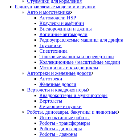
Стульчики для кормления
Радиоуправляемые модели и игрушки
Авто и мототехника
Автомодели HSP
Краулеры и амфибии
Внедорожники и джипы
Копийные автомодели
Радиоуправляемые машины для дрифта
Грузовики
Спецтехника
Трюковые машины и перевертыши
Коллекционные / масштабные модели
Мотоциклы и квадроциклы
Автотреки и железные дороги
Автотреки
Железные дороги
Вертолеты и квадрокоптеры
Квадрокоптеры и мультироторы
Вертолеты
Летающие игрушки
Роботы, динозавры, бакуганы и животные
Интерактивные роботы
Роботы - трансформеры
Роботы - динозавры
Роботы - драконы