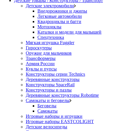
Детские товары / Конструкторы / Транспорт
Детские электромобили
Внедорожники и джипы
Легковые автомобили
Квадроциклы и багги
Мотоциклы
Каталки и модели для малышей
Спецтехника
Мягкая игрушка Fuggler
Гироскутеры
Оружие для мальчиков
Трансформеры
Армия России
Куклы и пупсы
Конструкторы серии Technics
Деревянные конструкторы
Конструкторы SpaceRail
Конструкторы и пазлы
Деревянные конструкторы Robotime
Самокаты и беговелы
Беговелы
Самокаты
Игровые наборы и игрушки
Игровые наборы EASTCOLIGHT
Детские велосипеды