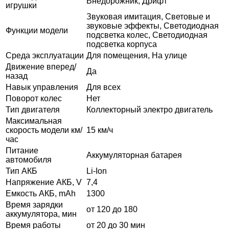
Внедорожник, Дрифт
игрушки
Звуковая имитация, Световые и
звуковые эффекты, Светодиодная
Функции модели
подсветка колес, Светодиодная
подсветка корпуса
Среда эксплуатации
Для помещения, На улице
Движение вперед/
Да
назад
Навык управления
Для всех
Поворот колес
Нет
Тип двигателя
Коллекторный электро двигатель
Максимальная
скорость модели км/
15 км/ч
час
Питание
Аккумуляторная батарея
автомобиля
Тип АКБ
Li-Ion
Напряжение АКБ, V
7,4
Емкость АКБ, mAh
1300
Время зарядки
от 120 до 180
аккумулятора, мин
Время работы
от 20 до 30 мин