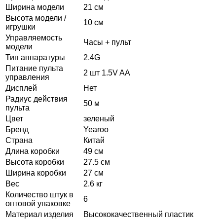
Ширина модели
21 см
Высота модели /
10 см
игрушки
Управляемость
Часы + пульт
модели
Тип аппаратуры
2.4G
Питание пульта
2 шт 1.5V AA
управления
Дисплей
Нет
Радиус действия
50 м
пульта
Цвет
зеленый
Бренд
Yearoo
Страна
Китай
Длина коробки
49 см
Высота коробки
27.5 см
Ширина коробки
27 см
Вес
2.6 кг
Количество штук в
6
оптовой упаковке
Материал изделия
Высококачественный пластик