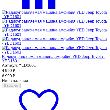
Радиоуправляемая машина амфибия YED Jeep Toyota -
YED1601
Артикул: YED1601
4 990
₽
6 990
₽
Нет в наличии
В корзину