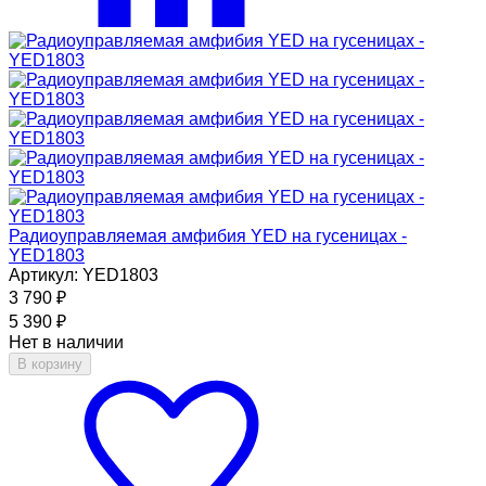
Радиоуправляемая амфибия YED на гусеницах -
YED1803
Артикул: YED1803
3 790
₽
5 390
₽
Нет в наличии
В корзину