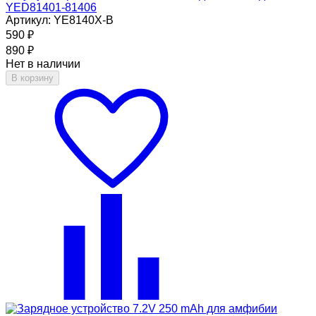
YED81401-81406
Артикул: YE8140Х-B
590
₽
890
₽
Нет в наличии
В корзину