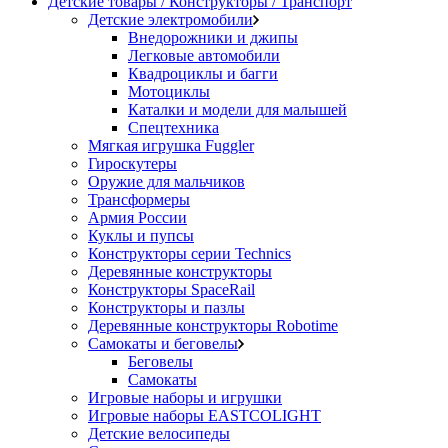
Детские товары / Конструкторы / Транспорт
Детские электромобили
Внедорожники и джипы
Легковые автомобили
Квадроциклы и багги
Мотоциклы
Каталки и модели для малышей
Спецтехника
Мягкая игрушка Fuggler
Гироскутеры
Оружие для мальчиков
Трансформеры
Армия России
Куклы и пупсы
Конструкторы серии Technics
Деревянные конструкторы
Конструкторы SpaceRail
Конструкторы и пазлы
Деревянные конструкторы Robotime
Самокаты и беговелы
Беговелы
Самокаты
Игровые наборы и игрушки
Игровые наборы EASTCOLIGHT
Детские велосипеды