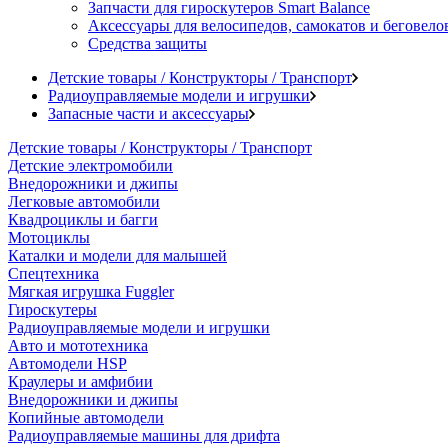
Запчасти для гироскутеров Smart Balance
Аксессуары для велосипедов, самокатов и беговело
Средства защиты
Детские товары / Конструкторы / Транспорт
Радиоуправляемые модели и игрушки
Запасные части и аксессуары
Детские товары / Конструкторы / Транспорт
Детские электромобили
Внедорожники и джипы
Легковые автомобили
Квадроциклы и багги
Мотоциклы
Каталки и модели для малышей
Спецтехника
Мягкая игрушка Fuggler
Гироскутеры
Радиоуправляемые модели и игрушки
Авто и мототехника
Автомодели HSP
Краулеры и амфибии
Внедорожники и джипы
Копийные автомодели
Радиоуправляемые машины для дрифта