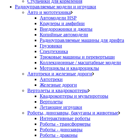
Стульчики для кормления
Радиоуправляемые модели и игрушки
Авто и мототехника
Автомодели HSP
Краулеры и амфибии
Внедорожники и джипы
Копийные автомодели
Радиоуправляемые машины для дрифта
Грузовики
Спецтехника
Трюковые машины и перевертыши
Коллекционные / масштабные модели
Мотоциклы и квадроциклы
Автотреки и железные дороги
Автотреки
Железные дороги
Вертолеты и квадрокоптеры
Квадрокоптеры и мультироторы
Вертолеты
Летающие игрушки
Роботы, динозавры, бакуганы и животные
Интерактивные роботы
Роботы - трансформеры
Роботы - динозавры
Роботы - драконы