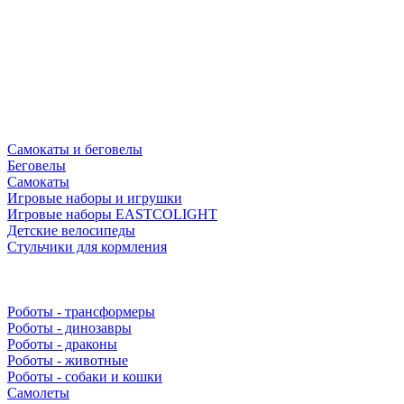
Самокаты и беговелы
Беговелы
Самокаты
Игровые наборы и игрушки
Игровые наборы EASTCOLIGHT
Детские велосипеды
Стульчики для кормления
Роботы - трансформеры
Роботы - динозавры
Роботы - драконы
Роботы - животные
Роботы - собаки и кошки
Самолеты