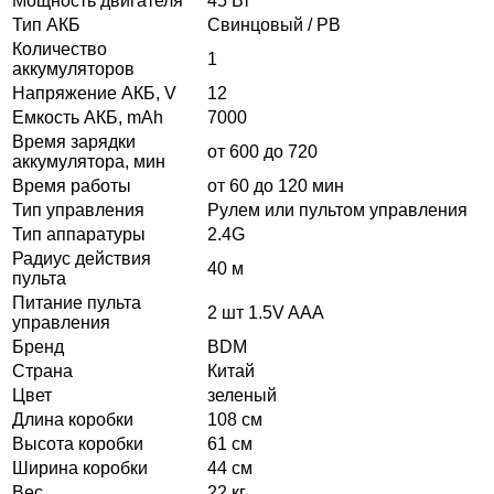
Мощность двигателя
45 Вт
Тип АКБ
Свинцовый / PB
Количество
1
аккумуляторов
Напряжение АКБ, V
12
Емкость АКБ, mAh
7000
Время зарядки
от 600 до 720
аккумулятора, мин
Время работы
от 60 до 120 мин
Тип управления
Рулем или пультом управления
Тип аппаратуры
2.4G
Радиус действия
40 м
пульта
Питание пульта
2 шт 1.5V AAA
управления
Бренд
BDM
Страна
Китай
Цвет
зеленый
Длина коробки
108 см
Высота коробки
61 см
Ширина коробки
44 см
Вес
22 кг