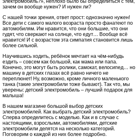
электромобиль?», неплохо было бы определиться с тем,
зачем он вообще нужен? И нужен ли?
С нашей точки зрения, ответ прост: однозначно нужен!
Все дети с самого малого возраста просто фанатеют по
автомобилям. Им нравится, что они большие, что они
гудят, что сверкают на солнце, что едут… Вообще всё
нравится! И с возрастом эта симпатия становится лишь
более сильной.
Научившись ходить, ребёнок мечтает на чём-нибудь
ездить – совсем как большой, как мама или папа.
Конечно, это могут быть ролики, самокат, велосипед… но
машину в детских глазах всё равно ничего не
переплюнет! Ну, возможно, кроме личного маленького
танка (такие электромобили тоже бывают). Так что, мы
уверены: детский электромобиль – лучший подарок для
малыша!
В нашем магазине большой выбор детских
электромобилей. Как выбрать детский электромобиль?
Сперва определитесь с моделью. Как и в случае с
настоящими, взрослыми, автомобилями, детские
электромобили делятся на несколько категорий.
Поговорим о каждой из них более подробно.