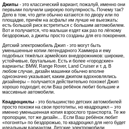
Джипы
- это классический вариант, пожалуй, именно они
первыми получили широкую популярность. Почему так?
Дело в том, что дети обычно катаются по двору или по
площадке, причём на асфальт им лучше не выезжать:
есть большой риск встретиться с большим автомобилем.
Вот и получается, что малыши ездят как раз по лёгкому
бездорожью, а джипы просто созданы для его покорения.
Детский электромобиль Джип - это могут быть
уменьшенные копии легендарного Хаммера и ему
подобных тяжёлых армейских внедорожников: широкие,
устойчивые, брутальные. Есть и более «городские»
варианты: BMW, Range Rover, Land Cruiser и т. д. В
любом случае, дизайн машинки обычно вполне
однозначно указывает, каким джипом вдохновлялись
дизайнеры – получается действительно похоже! Джип
хорошо подходит, если Ваш ребёнок любит большие и
массивные автомобили.
Квадроциклы
- это большинство детских автомобилей
просто похожи на свои прототипы, но квадроцикл – это
именно уменьшенная копия взрослого транспорта. Те же
пропорции, тот же дизайн… Если Ваш ребёнок любит
«погонять» по бездорожью, то квадроцикл для него будет
идеальным вариантом. Детские электромобили