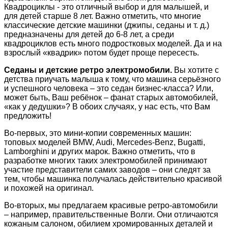
Квадроциклы - это отличный выбор и для малышей, и
для детей старше 8 лет. Важно отметить, что многие
классические детские машинки (джипы, седаны и т. д.)
предназначены для детей до 6-8 лет, а среди
квадроциклов есть много подростковых моделей. Да и на
взрослый «квадрик» потом будет проще пересесть.
Седаны и детские ретро электромобили.
Вы хотите с
детства приучать малыша к тому, что машина серьёзного
и успешного человека – это седан бизнес-класса? Или,
может быть, Ваш ребёнок – фанат старых автомобилей,
«как у дедушки»? В обоих случаях, у нас есть, что Вам
предложить!
Во-первых, это мини-копии современных машин:
топовых моделей BMW, Audi, Mercedes-Benz, Bugatti,
Lamborghini и других марок. Важно отметить, что в
разработке многих таких электромобилей принимают
участие представители самих заводов – они следят за
тем, чтобы машинка получалась действительно красивой
и похожей на оригинал.
Во-вторых, мы предлагаем красивые ретро-автомобили
– например, правительственные Волги. Они отличаются
кожаным салоном, обилием хромированных деталей и