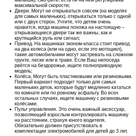
максимальной скорости;
Двери. Могут не открываться совсем (на моделях
для самых маленьких), открываться только с одной
или с двух сторон. Учтите, что детям очень
нравится, когда машина похожа на настоящую –
открывающиеся двери так же важны, как и
крутящийся руль или сигнал;
Привод. На машинках эконом-класса стоит привод
на два колеса (или на одно, если это мотоцикл),
такие автомобильчики могут застревать на сложном
грунте, песке или в траве. Если Ваш непоседа
рвётся на бездорожье, ищите полноприводную
модель;
Колёса. Могут быть пластиковыми или резиновыми.
Первый вариант подходит только для самых
маленьких деток, которые будут медленно кататься
по комнате или по ровному асфальту. Во всех
остальных случаях, ищите машинку с резиновыми
колёсами;
Пульт управления. Это очень важный аксессуар,
позволяющий взрослым контролировать машинку
на расстоянии, страхуя юного водителя.
Обязательно должен присутствовать в
комплектации электромобилей для детей до 3 лет.