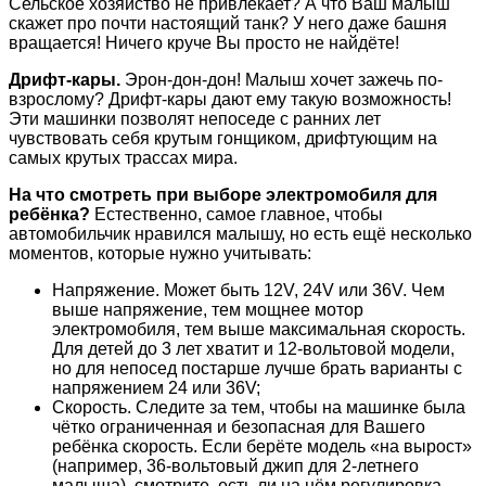
Сельское хозяйство не привлекает? А что Ваш малыш
скажет про почти настоящий танк? У него даже башня
вращается! Ничего круче Вы просто не найдёте!
Дрифт-кары.
Эрон-дон-дон! Малыш хочет зажечь по-
взрослому? Дрифт-кары дают ему такую возможность!
Эти машинки позволят непоседе с ранних лет
чувствовать себя крутым гонщиком, дрифтующим на
самых крутых трассах мира.
На что смотреть при выборе электромобиля для
ребёнка?
Естественно, самое главное, чтобы
автомобильчик нравился малышу, но есть ещё несколько
моментов, которые нужно учитывать:
Напряжение. Может быть 12V, 24V или 36V. Чем
выше напряжение, тем мощнее мотор
электромобиля, тем выше максимальная скорость.
Для детей до 3 лет хватит и 12-вольтовой модели,
но для непосед постарше лучше брать варианты с
напряжением 24 или 36V;
Скорость. Следите за тем, чтобы на машинке была
чётко ограниченная и безопасная для Вашего
ребёнка скорость. Если берёте модель «на вырост»
(например, 36-вольтовый джип для 2-летнего
малыша), смотрите, есть ли на нём регулировка