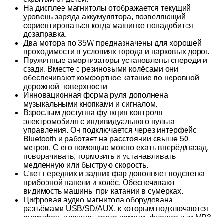
На дисплее магнитолы отображается текущий
уровень заряда аккумулятора, позволяющий
сориентироваться когда машинке понадобится
дозаправка.
Два мотора по 35W предназначены для хорошей
проходимости в условиях города и парковых дорог.
Пружинные амортизаторы установлены спереди и
сзади. Вместе с резиновыми колёсами они
обеспечивают комфортное катание по неровной
дорожной поверхности.
Инновационная форма руля дополнена
музыкальными кнопками и сигналом.
Взрослым доступна функция контроля
электромобиля с индивидуального пульта
управления. Он подключается через интерфейс
Bluetooth и работает на расстоянии свыше 50
метров. С его помощью можно ехать вперёд/назад,
поворачивать, тормозить и устанавливать
медленную или быструю скорость.
Свет передних и задних фар дополняет подсветка
приборной панели и колёс. Обеспечивают
видимость машины при катании в сумерках.
Цифровая аудио магнитола оборудована
разъёмами USB/SD/AUX, к которым подключаются