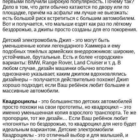
первыми получили широкую популярность. Почему так?
Дело в том, что дети обычно катаются по двору или по
площадке, причём на асфальт им лучше не выезжать:
есть большой риск встретиться с большим автомобилем.
Вот и получается, что малыши ездят как раз по лёгкому
бездорожью, а джипы просто созданы для его покорения.
Детский электромобиль Джип - это могут быть
уменьшенные копии легендарного Хаммера и ему
подобных тяжёлых армейских внедорожников: широкие,
устойчивые, брутальные. Есть и более «городские»
варианты: BMW, Range Rover, Land Cruiser и т. д. В
любом случае, дизайн машинки обычно вполне
однозначно указывает, каким джипом вдохновлялись
дизайнеры – получается действительно похоже! Джип
хорошо подходит, если Ваш ребёнок любит большие и
массивные автомобили.
Квадроциклы
- это большинство детских автомобилей
просто похожи на свои прототипы, но квадроцикл – это
именно уменьшенная копия взрослого транспорта. Те же
пропорции, тот же дизайн… Если Ваш ребёнок любит
«погонять» по бездорожью, то квадроцикл для него будет
идеальным вариантом. Детские электромобили
Квадроциклы - это отличный выбор и для малышей, и