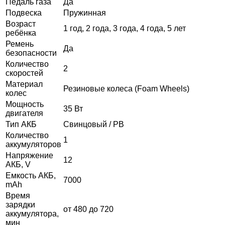
Педаль газа
Да
Подвеска
Пружинная
Возраст
1 год, 2 года, 3 года, 4 года, 5 лет
ребёнка
Ремень
Да
безопасности
Количество
2
скоростей
Материал
Резиновые колеса (Foam Wheels)
колес
Мощность
35 Вт
двигателя
Тип АКБ
Свинцовый / PB
Количество
1
аккумуляторов
Напряжение
12
АКБ, V
Емкость АКБ,
7000
mAh
Время
зарядки
от 480 до 720
аккумулятора,
мин