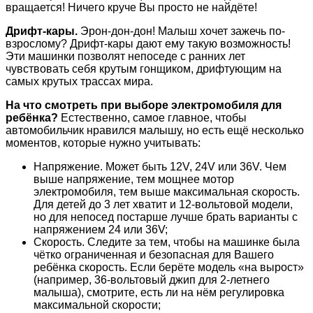
вращается! Ничего круче Вы просто не найдёте!
Дрифт-кары.
Эрон-дон-дон! Малыш хочет зажечь по-
взрослому? Дрифт-кары дают ему такую возможность!
Эти машинки позволят непоседе с ранних лет
чувствовать себя крутым гонщиком, дрифтующим на
самых крутых трассах мира.
На что смотреть при выборе электромобиля для
ребёнка?
Естественно, самое главное, чтобы
автомобильчик нравился малышу, но есть ещё несколько
моментов, которые нужно учитывать:
Напряжение. Может быть 12V, 24V или 36V. Чем
выше напряжение, тем мощнее мотор
электромобиля, тем выше максимальная скорость.
Для детей до 3 лет хватит и 12-вольтовой модели,
но для непосед постарше лучше брать варианты с
напряжением 24 или 36V;
Скорость. Следите за тем, чтобы на машинке была
чётко ограниченная и безопасная для Вашего
ребёнка скорость. Если берёте модель «на вырост»
(например, 36-вольтовый джип для 2-летнего
малыша), смотрите, есть ли на нём регулировка
максимальной скорости;