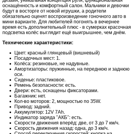
дизайн, уникальная концепция руля, функциональная
оснащённость и комфортный салон. Мальчики и девочки
будут в восторге от новой игрушки, а родители
обязательно оценят воспроизведение гоночного авто в
мини варианте. Для любителей погонять в вечернее
время есть дополнительный плюс - в сумерках красочная
подсветка колёс выглядит ещё выигрышнее, чем днём.
Технические характеристики:
Цвет: красный глянцевый (вишневый)
Посадочных мест: 1.
Колёса: резиновые, не надувные.
Амортизаторы: пружинные, на переднюю и заднюю
оси.
Сиденье: пластиковое.
Ремень безопасности: есть.
Двери: есть, оснащены фиксаторами.
Багажник: нет.
Кол-во моторов: 2, мощностью по 35W.
Привод: задний.
Аккумулятор: 12V 7Ah.
Индикатор заряда "АКБ": есть.
Скорости движения вперёд: две, от 3 до 7 км/ч.
Скорость движения назад: одна, до 3 км/ч.
Способ переключения скоростей: кнопка на