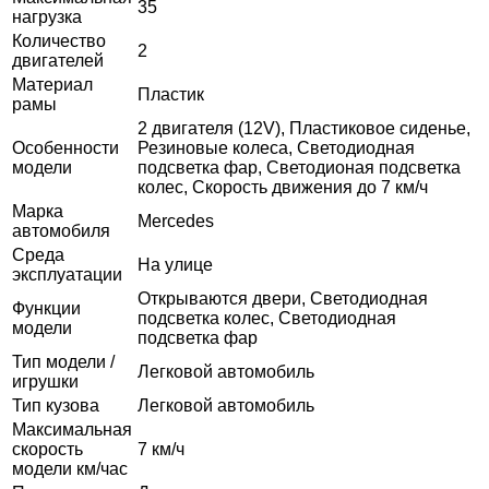
35
нагрузка
Количество
2
двигателей
Материал
Пластик
рамы
2 двигателя (12V), Пластиковое сиденье,
Особенности
Резиновые колеса, Светодиодная
модели
подсветка фар, Светодионая подсветка
колес, Скорость движения до 7 км/ч
Марка
Mercedes
автомобиля
Среда
На улице
эксплуатации
Открываются двери, Светодиодная
Функции
подсветка колес, Светодиодная
модели
подсветка фар
Тип модели /
Легковой автомобиль
игрушки
Тип кузова
Легковой автомобиль
Максимальная
скорость
7 км/ч
модели км/час