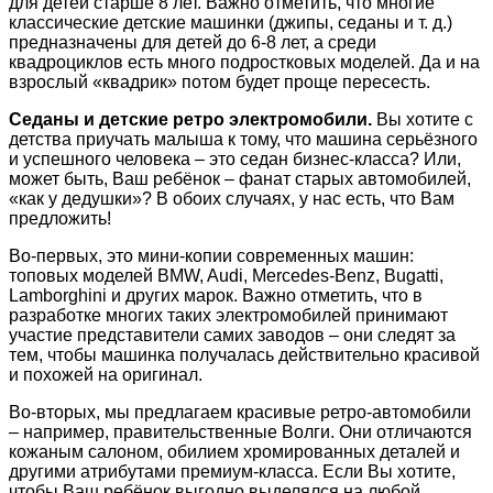
для детей старше 8 лет. Важно отметить, что многие
классические детские машинки (джипы, седаны и т. д.)
предназначены для детей до 6-8 лет, а среди
квадроциклов есть много подростковых моделей. Да и на
взрослый «квадрик» потом будет проще пересесть.
Седаны и детские ретро электромобили.
Вы хотите с
детства приучать малыша к тому, что машина серьёзного
и успешного человека – это седан бизнес-класса? Или,
может быть, Ваш ребёнок – фанат старых автомобилей,
«как у дедушки»? В обоих случаях, у нас есть, что Вам
предложить!
Во-первых, это мини-копии современных машин:
топовых моделей BMW, Audi, Mercedes-Benz, Bugatti,
Lamborghini и других марок. Важно отметить, что в
разработке многих таких электромобилей принимают
участие представители самих заводов – они следят за
тем, чтобы машинка получалась действительно красивой
и похожей на оригинал.
Во-вторых, мы предлагаем красивые ретро-автомобили
– например, правительственные Волги. Они отличаются
кожаным салоном, обилием хромированных деталей и
другими атрибутами премиум-класса. Если Вы хотите,
чтобы Ваш ребёнок выгодно выделялся на любой