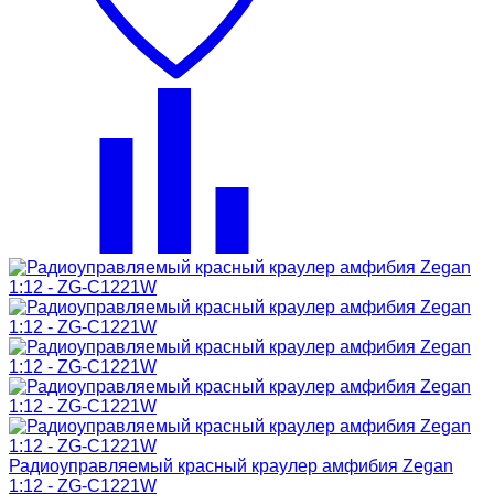
Радиоуправляемый красный краулер амфибия Zegan
1:12 - ZG-C1221W