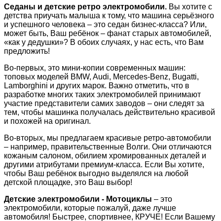
Седаны и детские ретро электромобили.
Вы хотите с
детства приучать малыша к тому, что машина серьёзного
и успешного человека – это седан бизнес-класса? Или,
может быть, Ваш ребёнок – фанат старых автомобилей,
«как у дедушки»? В обоих случаях, у нас есть, что Вам
предложить!
Во-первых, это мини-копии современных машин:
топовых моделей BMW, Audi, Mercedes-Benz, Bugatti,
Lamborghini и других марок. Важно отметить, что в
разработке многих таких электромобилей принимают
участие представители самих заводов – они следят за
тем, чтобы машинка получалась действительно красивой
и похожей на оригинал.
Во-вторых, мы предлагаем красивые ретро-автомобили
– например, правительственные Волги. Они отличаются
кожаным салоном, обилием хромированных деталей и
другими атрибутами премиум-класса. Если Вы хотите,
чтобы Ваш ребёнок выгодно выделялся на любой
детской площадке, это Ваш выбор!
Детские электромобили - Мотоциклы
– это
электромобили, которые пожалуй, даже лучше
автомобиля! Быстрее, спортивнее, КРУЧЕ! Если Вашему