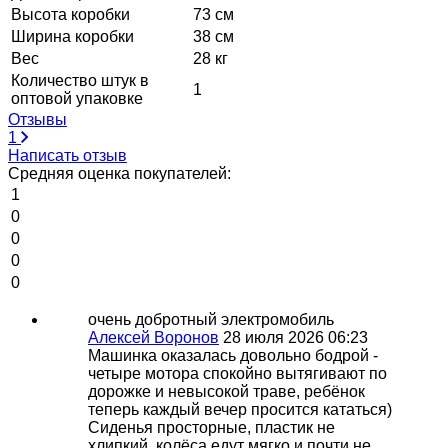
Высота коробки
73 см
Ширина коробки
38 см
Вес
28 кг
Количество штук в
1
оптовой упаковке
Отзывы
1
Написать отзыв
Средняя оценка покупателей:
1
0
0
0
0
очень добротный электромобиль
Алексей Воронов
28 июля 2026 06:23
Машинка оказалась довольно бодрой -
четыре мотора спокойно вытягивают по
дорожке и невысокой траве, ребёнок
теперь каждый вечер просится кататься)
Сиденья просторные, пластик не
хлипкий, колёса едут мягко и почти не