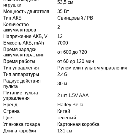
53,5 см
игрушки
Мощность двигателя
35 Вт
Тип АКБ
Свинцовый / PB
Количество
2
аккумуляторов
Напряжение АКБ, V
12
Емкость АКБ, mAh
7000
Время зарядки
от 600 до 720
аккумулятора, мин
Время работы
от 60 до 120 мин
Тип управления
Рулем или пультом управления
Тип аппаратуры
2.4G
Радиус действия
30 м
пульта
Питание пульта
2 шт 1.5V AAA
управления
Бренд
Harley Bella
Страна
Китай
Цвет
зеленый
Упаковка товара
Картонная коробка
Длина коробки
131 см