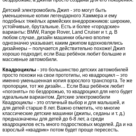
Детский электромобиль Джип - это могут быть
уменьшенные копии легендарного Хаммера и ему
подобных тяжёлых армейских внедорожников: широкие,
устойчивые, брутальные. Есть и более «городские»
варианты: BMW, Range Rover, Land Cruiser и т. д. В
любом случае, дизайн машинки обычно вполне
однозначно указывает, каким джипом вдохновлялись
дизайнеры – получается действительно похоже! Джип
хорошо подходит, если Ваш ребёнок любит большие и
массивные автомобили.
Квадроциклы
- это большинство детских автомобилей
просто похожи на свои прототипы, но квадроцикл – это
именно уменьшенная копия взрослого транспорта. Те же
пропорции, тот же дизайн… Если Ваш ребёнок любит
«погонять» по бездорожью, то квадроцикл для него будет
идеальным вариантом. Детские электромобили
Квадроциклы - это отличный выбор и для малышей, и
для детей старше 8 лет. Важно отметить, что многие
классические детские машинки (джипы, седаны и т. д.)
предназначены для детей до 6-8 лет, а среди
квадроциклов есть много подростковых моделей. Да и на
взрослый «квадрик» потом будет проще пересесть.