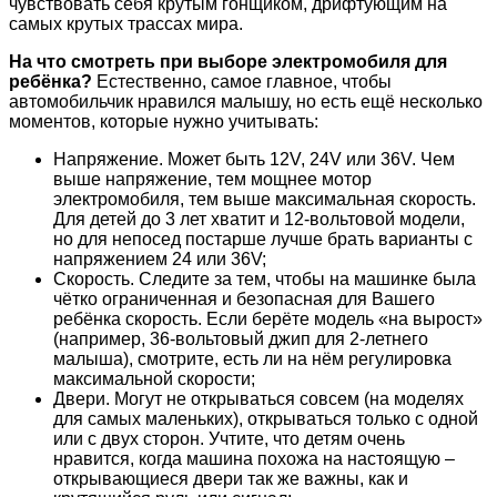
чувствовать себя крутым гонщиком, дрифтующим на
самых крутых трассах мира.
На что смотреть при выборе электромобиля для
ребёнка?
Естественно, самое главное, чтобы
автомобильчик нравился малышу, но есть ещё несколько
моментов, которые нужно учитывать:
Напряжение. Может быть 12V, 24V или 36V. Чем
выше напряжение, тем мощнее мотор
электромобиля, тем выше максимальная скорость.
Для детей до 3 лет хватит и 12-вольтовой модели,
но для непосед постарше лучше брать варианты с
напряжением 24 или 36V;
Скорость. Следите за тем, чтобы на машинке была
чётко ограниченная и безопасная для Вашего
ребёнка скорость. Если берёте модель «на вырост»
(например, 36-вольтовый джип для 2-летнего
малыша), смотрите, есть ли на нём регулировка
максимальной скорости;
Двери. Могут не открываться совсем (на моделях
для самых маленьких), открываться только с одной
или с двух сторон. Учтите, что детям очень
нравится, когда машина похожа на настоящую –
открывающиеся двери так же важны, как и