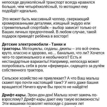
непоседе двухколёсный транспорт всегда нравился
больше, чем четырёхколёсный, то мотоцикл ему
подойдёт идеально.
Это может быть массивный чоппер, сверкающий
хромированными деталями, изящный эндуро или
стремительный спортбайк – выбор зависит только от
Ваших личных предпочтений. В любом случае, такой
подарок приведёт ребёнка в восторг!
Детские электромобили - Танки и
тракторы.
Мотоциклы, седаны, джипы – это всё очень
круто, классно и здорово, но… банально, что ли? Хочется
чего-то оригинального и необычного? Есть и
нестандартные варианты! Например, непоседа может
попробовать себя в роли «фермера», сидящего за рулём
собственного трактора.
Сельское хозяйство не привлекает? А что Ваш малыш
скажет про почти настоящий танк? У него даже башня
вращается! Ничего круче Вы просто не найдёте!
Дрифт-кары.
Эрон-дон-дон! Малыш хочет зажечь по-
взрослому? Дрифт-кары дают ему такую возможность!
Эти машинки позволят непоседе с ранних лет