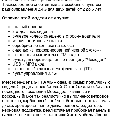
Трехскоростной спортивный автомобиль с пультом
радиоуправления 2.4G для двух детей от 2 до 6 лет.
Отличие этой модели от других:
полный привод
2 отдельных сиденья
рулевое колесо смещено в сторону водителя
мягкие резиновые колеса
серебристые колпаки на колеса
сиденье из перфорированной черной экокожи
встроенная магнитола с FM радио
ручка для перемещения по принципу "Чемодан"
USB и MP3 вход
встроенный считыватель флеш карт (TF)
пульт управления 2.4G
Mercedes-Benz GTR AMG
– одна из самых популярных
моделей среди автолюбителей. Откройте для себя авто
последнего поколения Мерседес - изящный и
роскошный! Все так реалистично выполнено: ветровое
оргстекло, карбоновый спойлер, боковые зеркала, руль,
диски, хромированная отделка, решетка радиатора,
неоновая подсветка, реалистичная приборная панель в
салоне - все повторяет настоящий автомобиль. Двери