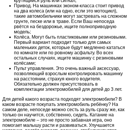
крутящийся руль или сигнал;
Привод. На машинках эконом-класса стоит привод
на два колеса (или на одно, если это мотоцикл),
такие автомобильчики могут застревать на сложном
грунте, песке или в траве. Если Ваш непоседа
рвётся на бездорожье, ищите полноприводную
модель;
Колёса. Могут быть пластиковыми или резиновыми.
Первый вариант подходит только для самых
маленьких деток, которые будут медленно кататься
по комнате или по ровному асфальту. Во всех
остальных случаях, ищите машинку с резиновыми
колёсами;
Пульт управления. Это очень важный аксессуар,
позволяющий взрослым контролировать машинку
на расстоянии, страхуя юного водителя.
Обязательно должен присутствовать в
комплектации электромобилей для детей до 3 лет.
Для детей какого возраста подходят электромобили? В
каком возрасте покупать электромобиль ребёнку? На
самом деле, непоседе можно сесть за руль сразу же, как
только он научится, собственно, сидеть. Катание на
электромобиле – это не просто забавная игра, оно
помогает малышу расти и развиваться. Улучшается