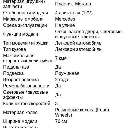
Материал игрушки /
Пластик+Металл
запчасти
Особенности модели
4 двигателя (12V)
Марка автомобиля
Mercedes
Среда эксплуатации
На улице
Открываются двери, Световые
Функции модели
и звуковые эффекты
Тип модели / игрушки
Легковой автомобиль
Тип кузова
Легковой автомобиль
Максимальная
7 км/ч
скорость модели км/час
Педаль газа
Да
Подвеска
Пружинная
Возраст ребёнка
2 года
Ремень безопасности
Да
Световые / звуковые
Да
эффекты
Количество скоростей
3
Резиновые колеса (Foam
Материал колес
Wheels)
Ширина модели
76 см
Высота модели /