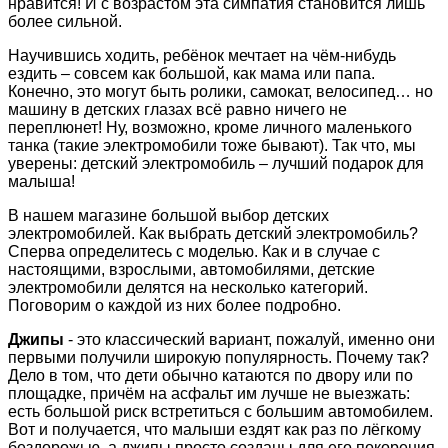
нравится! И с возрастом эта симпатия становится лишь
более сильной.
Научившись ходить, ребёнок мечтает на чём-нибудь
ездить – совсем как большой, как мама или папа.
Конечно, это могут быть ролики, самокат, велосипед… но
машину в детских глазах всё равно ничего не
переплюнет! Ну, возможно, кроме личного маленького
танка (такие электромобили тоже бывают). Так что, мы
уверены: детский электромобиль – лучший подарок для
малыша!
В нашем магазине большой выбор детских
электромобилей. Как выбрать детский электромобиль?
Сперва определитесь с моделью. Как и в случае с
настоящими, взрослыми, автомобилями, детские
электромобили делятся на несколько категорий.
Поговорим о каждой из них более подробно.
Джипы
- это классический вариант, пожалуй, именно они
первыми получили широкую популярность. Почему так?
Дело в том, что дети обычно катаются по двору или по
площадке, причём на асфальт им лучше не выезжать:
есть большой риск встретиться с большим автомобилем.
Вот и получается, что малыши ездят как раз по лёгкому
бездорожью, а джипы просто созданы для его покорения.