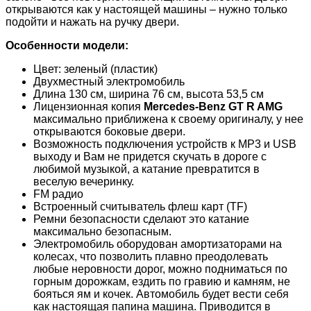
открываются как у настоящей машины – нужно только
подойти и нажать на ручку двери.
Особенности модели:
Цвет: зеленый (пластик)
Двухместный электромобиль
Длина 130 см, ширина 76 см, высота 53,5 см
Лицензионная копия
Mercedes-Benz GT R AMG
максимально приближена к своему оригиналу, у нее
открываются боковые двери.
Возможность подключения устройств к MP3 и USB
выходу и Вам не придется скучать в дороге с
любимой музыкой, а катание превратится в
веселую вечеринку.
FM радио
Встроенный считыватель флеш карт (TF)
Ремни безопасности сделают это катание
максимально безопасным.
Электромобиль оборудован амортизаторами на
колесах, что позволить плавно преодолевать
любые неровности дорог, можно подниматься по
горным дорожкам, ездить по гравию и камням, не
бояться ям и кочек. Автомобиль будет вести себя
как настоящая папина машина. Приводится в