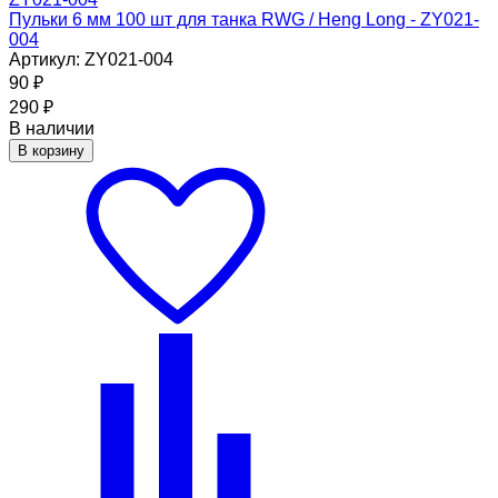
Пульки 6 мм 100 шт для танка RWG / Heng Long - ZY021-
004
Артикул: ZY021-004
90
₽
290
₽
В наличии
В корзину