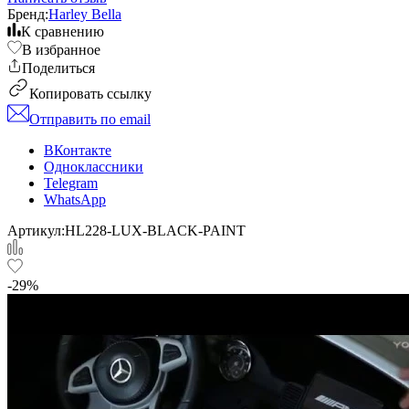
Бренд:
Harley Bella
К сравнению
В избранное
Поделиться
Копировать ссылку
Отправить по email
ВКонтакте
Одноклассники
Telegram
WhatsApp
Артикул:
HL228-LUX-BLACK-PAINT
-29%