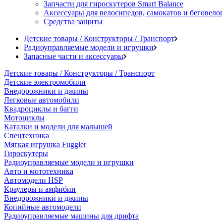
Запчасти для гироскутеров Smart Balance
Аксессуары для велосипедов, самокатов и беговело
Средства защиты
Детские товары / Конструкторы / Транспорт
Радиоуправляемые модели и игрушки
Запасные части и аксессуары
Детские товары / Конструкторы / Транспорт
Детские электромобили
Внедорожники и джипы
Легковые автомобили
Квадроциклы и багги
Мотоциклы
Каталки и модели для малышей
Спецтехника
Мягкая игрушка Fuggler
Гироскутеры
Радиоуправляемые модели и игрушки
Авто и мототехника
Автомодели HSP
Краулеры и амфибии
Внедорожники и джипы
Копийные автомодели
Радиоуправляемые машины для дрифта