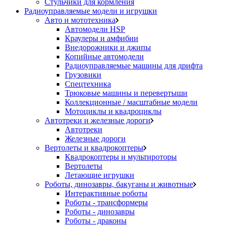
Стульчики для кормления
Радиоуправляемые модели и игрушки
Авто и мототехника
Автомодели HSP
Краулеры и амфибии
Внедорожники и джипы
Копийные автомодели
Радиоуправляемые машины для дрифта
Грузовики
Спецтехника
Трюковые машины и перевертыши
Коллекционные / масштабные модели
Мотоциклы и квадроциклы
Автотреки и железные дороги
Автотреки
Железные дороги
Вертолеты и квадрокоптеры
Квадрокоптеры и мультироторы
Вертолеты
Летающие игрушки
Роботы, динозавры, бакуганы и животные
Интерактивные роботы
Роботы - трансформеры
Роботы - динозавры
Роботы - драконы