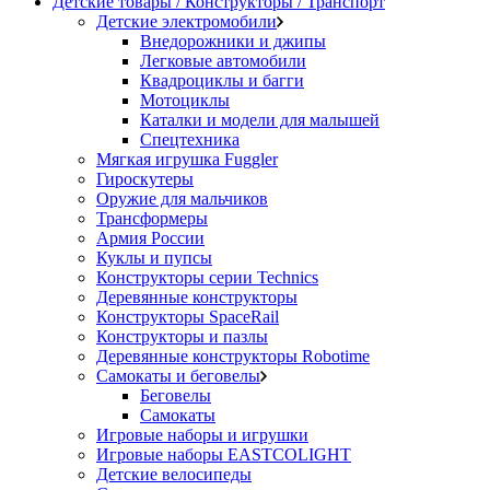
Детские товары / Конструкторы / Транспорт
Детские электромобили
Внедорожники и джипы
Легковые автомобили
Квадроциклы и багги
Мотоциклы
Каталки и модели для малышей
Спецтехника
Мягкая игрушка Fuggler
Гироскутеры
Оружие для мальчиков
Трансформеры
Армия России
Куклы и пупсы
Конструкторы серии Technics
Деревянные конструкторы
Конструкторы SpaceRail
Конструкторы и пазлы
Деревянные конструкторы Robotime
Самокаты и беговелы
Беговелы
Самокаты
Игровые наборы и игрушки
Игровые наборы EASTCOLIGHT
Детские велосипеды