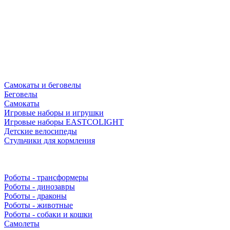
Самокаты и беговелы
Беговелы
Самокаты
Игровые наборы и игрушки
Игровые наборы EASTCOLIGHT
Детские велосипеды
Стульчики для кормления
Роботы - трансформеры
Роботы - динозавры
Роботы - драконы
Роботы - животные
Роботы - собаки и кошки
Самолеты