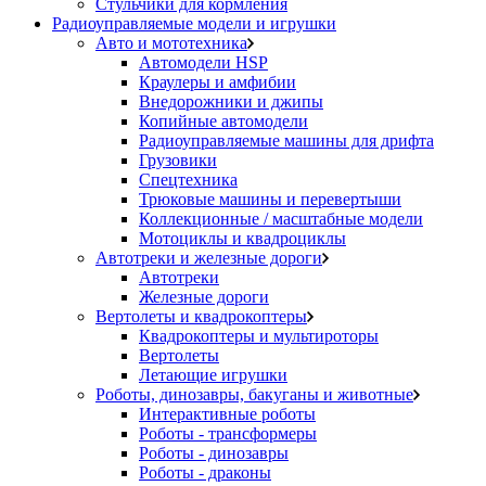
Стульчики для кормления
Радиоуправляемые модели и игрушки
Авто и мототехника
Автомодели HSP
Краулеры и амфибии
Внедорожники и джипы
Копийные автомодели
Радиоуправляемые машины для дрифта
Грузовики
Спецтехника
Трюковые машины и перевертыши
Коллекционные / масштабные модели
Мотоциклы и квадроциклы
Автотреки и железные дороги
Автотреки
Железные дороги
Вертолеты и квадрокоптеры
Квадрокоптеры и мультироторы
Вертолеты
Летающие игрушки
Роботы, динозавры, бакуганы и животные
Интерактивные роботы
Роботы - трансформеры
Роботы - динозавры
Роботы - драконы