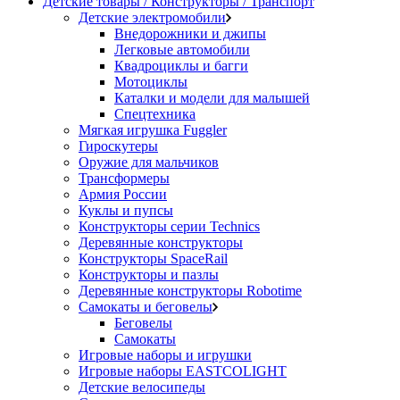
Детские товары / Конструкторы / Транспорт
Детские электромобили
Внедорожники и джипы
Легковые автомобили
Квадроциклы и багги
Мотоциклы
Каталки и модели для малышей
Спецтехника
Мягкая игрушка Fuggler
Гироскутеры
Оружие для мальчиков
Трансформеры
Армия России
Куклы и пупсы
Конструкторы серии Technics
Деревянные конструкторы
Конструкторы SpaceRail
Конструкторы и пазлы
Деревянные конструкторы Robotime
Самокаты и беговелы
Беговелы
Самокаты
Игровые наборы и игрушки
Игровые наборы EASTCOLIGHT
Детские велосипеды