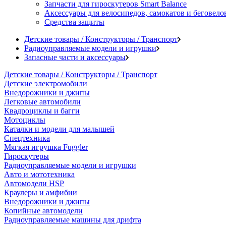
Запчасти для гироскутеров Smart Balance
Аксессуары для велосипедов, самокатов и беговело
Средства защиты
Детские товары / Конструкторы / Транспорт
Радиоуправляемые модели и игрушки
Запасные части и аксессуары
Детские товары / Конструкторы / Транспорт
Детские электромобили
Внедорожники и джипы
Легковые автомобили
Квадроциклы и багги
Мотоциклы
Каталки и модели для малышей
Спецтехника
Мягкая игрушка Fuggler
Гироскутеры
Радиоуправляемые модели и игрушки
Авто и мототехника
Автомодели HSP
Краулеры и амфибии
Внедорожники и джипы
Копийные автомодели
Радиоуправляемые машины для дрифта