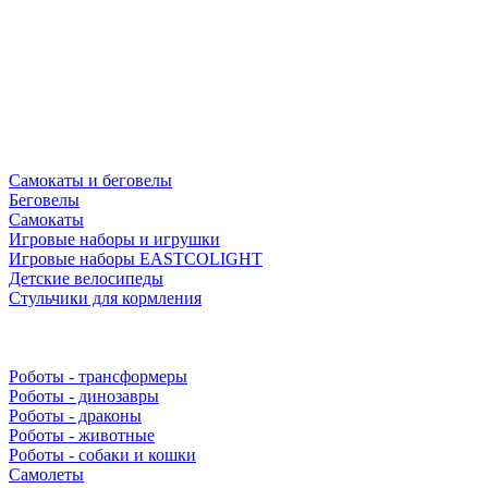
Самокаты и беговелы
Беговелы
Самокаты
Игровые наборы и игрушки
Игровые наборы EASTCOLIGHT
Детские велосипеды
Стульчики для кормления
Роботы - трансформеры
Роботы - динозавры
Роботы - драконы
Роботы - животные
Роботы - собаки и кошки
Самолеты