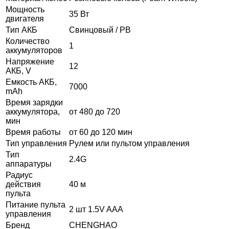
Мощность
35 Вт
двигателя
Тип АКБ
Свинцовый / PB
Количество
1
аккумуляторов
Напряжение
12
АКБ, V
Емкость АКБ,
7000
mAh
Время зарядки
аккумулятора,
от 480 до 720
мин
Время работы
от 60 до 120 мин
Тип управления
Рулем или пультом управления
Тип
2.4G
аппаратуры
Радиус
действия
40 м
пульта
Питание пульта
2 шт 1.5V AAA
управления
Бренд
CHENGHAO