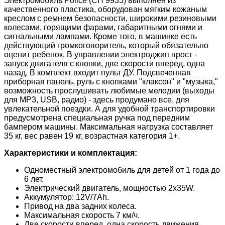
Электромобиль Police (CH 9935) выполнен из
качественного пластика, оборудован мягким кожаным
креслом с ремнем безопасности, широкими резиновыми
колесами, горящими фарами, габаритными огнями и
сигнальными лампами. Кроме того, в машинке есть
действующий громкоговоритель, который обязательно
оценит ребенок. В управлении электроджип прост -
запуск двигателя с кнопки, две скорости вперед, одна
назад. В комплект входит пульт ДУ. Подсвеченная
приборная панель, руль с кнопками "клаксон" и "музыка,"
возможность прослушивать любимые мелодии (выходы
для MP3, USB, радио) - здесь продумано все, для
увлекательной поездки. А для удобной транспортировки
предусмотрена специальная ручка под передним
бампером машины. Максимальная нагрузка составляет
35 кг, вес равен 19 кг, возрастная категория 1+.
Характеристики и комплектация:
Одноместный электромобиль для детей от 1 года до
6 лет.
Электрический двигатель, мощностью 2x35W.
Аккумулятор: 12V/7Ah.
Привод на два задних колеса.
Максимальная скорость 7 км/ч.
Две скорости вперед, одна скорость движения