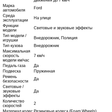
движения до 7 км/ч
Марка
Ford
автомобиля
Среда
На улице
эксплуатации
Функции
Световые и звуковые эффекты
модели
Тип модели /
Внедорожник, Полиция
игрушки
Тип кузова
Внедорожник
Максимальная
скорость
7 км/ч
модели км/час
Педаль газа
Да
Подвеска
Пружинная
Ремень
Да
безопасности
Световые /
звуковые
Да
эффекты
Количество
2
скоростей
Материал колес
Резиновые колеса (Foam Wheels)