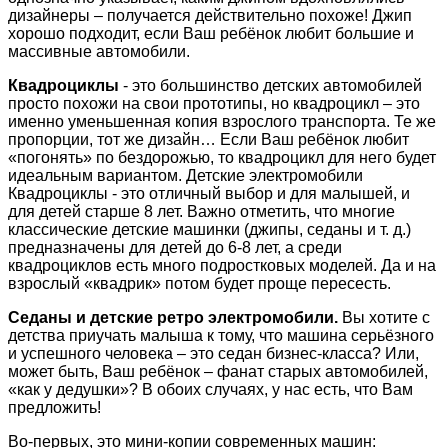
дизайнеры – получается действительно похоже! Джип
хорошо подходит, если Ваш ребёнок любит большие и
массивные автомобили.
Квадроциклы
- это большинство детских автомобилей
просто похожи на свои прототипы, но квадроцикл – это
именно уменьшенная копия взрослого транспорта. Те же
пропорции, тот же дизайн… Если Ваш ребёнок любит
«погонять» по бездорожью, то квадроцикл для него будет
идеальным вариантом. Детские электромобили
Квадроциклы - это отличный выбор и для малышей, и
для детей старше 8 лет. Важно отметить, что многие
классические детские машинки (джипы, седаны и т. д.)
предназначены для детей до 6-8 лет, а среди
квадроциклов есть много подростковых моделей. Да и на
взрослый «квадрик» потом будет проще пересесть.
Седаны и детские ретро электромобили.
Вы хотите с
детства приучать малыша к тому, что машина серьёзного
и успешного человека – это седан бизнес-класса? Или,
может быть, Ваш ребёнок – фанат старых автомобилей,
«как у дедушки»? В обоих случаях, у нас есть, что Вам
предложить!
Во-первых, это мини-копии современных машин: