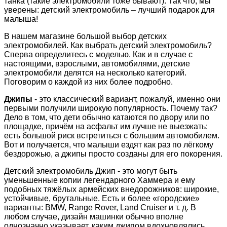
танка (такие электромобили тоже бывают). Так что, мы
уверены: детский электромобиль – лучший подарок для
малыша!
В нашем магазине большой выбор детских
электромобилей. Как выбрать детский электромобиль?
Сперва определитесь с моделью. Как и в случае с
настоящими, взрослыми, автомобилями, детские
электромобили делятся на несколько категорий.
Поговорим о каждой из них более подробно.
Джипы
- это классический вариант, пожалуй, именно они
первыми получили широкую популярность. Почему так?
Дело в том, что дети обычно катаются по двору или по
площадке, причём на асфальт им лучше не выезжать:
есть большой риск встретиться с большим автомобилем.
Вот и получается, что малыши ездят как раз по лёгкому
бездорожью, а джипы просто созданы для его покорения.
Детский электромобиль Джип - это могут быть
уменьшенные копии легендарного Хаммера и ему
подобных тяжёлых армейских внедорожников: широкие,
устойчивые, брутальные. Есть и более «городские»
варианты: BMW, Range Rover, Land Cruiser и т. д. В
любом случае, дизайн машинки обычно вполне
однозначно указывает, каким джипом вдохновлялись