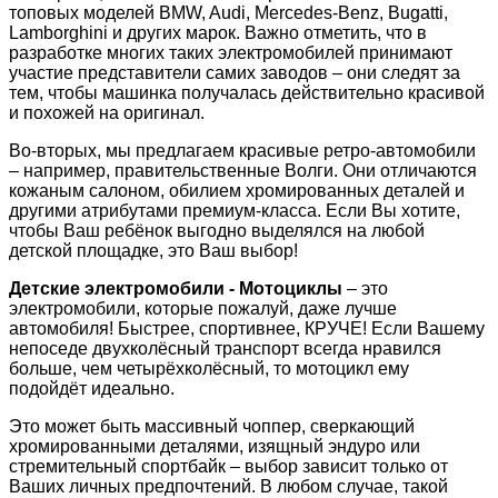
топовых моделей BMW, Audi, Mercedes-Benz, Bugatti,
Lamborghini и других марок. Важно отметить, что в
разработке многих таких электромобилей принимают
участие представители самих заводов – они следят за
тем, чтобы машинка получалась действительно красивой
и похожей на оригинал.
Во-вторых, мы предлагаем красивые ретро-автомобили
– например, правительственные Волги. Они отличаются
кожаным салоном, обилием хромированных деталей и
другими атрибутами премиум-класса. Если Вы хотите,
чтобы Ваш ребёнок выгодно выделялся на любой
детской площадке, это Ваш выбор!
Детские электромобили - Мотоциклы
– это
электромобили, которые пожалуй, даже лучше
автомобиля! Быстрее, спортивнее, КРУЧЕ! Если Вашему
непоседе двухколёсный транспорт всегда нравился
больше, чем четырёхколёсный, то мотоцикл ему
подойдёт идеально.
Это может быть массивный чоппер, сверкающий
хромированными деталями, изящный эндуро или
стремительный спортбайк – выбор зависит только от
Ваших личных предпочтений. В любом случае, такой