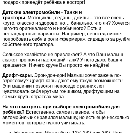
подарок приведёт ребёнка в восторг!
Детские электромобили - Танки и
тракторы.
Мотоциклы, седаны, джипы – это всё очень
круто, классно и здорово, но… банально, что ли? Хочется
чего-то оригинального и необычного? Есть и
нестандартные варианты! Например, непоседа может
попробовать себя в роли «фермера», сидящего за рулём
собственного трактора.
Сельское хозяйство не привлекает? А что Ваш малыш
скажет про почти настоящий танк? У него даже башня
вращается! Ничего круче Вы просто не найдёте!
Дрифт-кары.
Эрон-дон-дон! Малыш хочет зажечь по-
взрослому? Дрифт-кары дают ему такую возможность!
Эти машинки позволят непоседе с ранних лет
чувствовать себя крутым гонщиком, дрифтующим на
самых крутых трассах мира.
На что смотреть при выборе электромобиля для
ребёнка?
Естественно, самое главное, чтобы
автомобильчик нравился малышу, но есть ещё несколько
моментов, которые нужно учитывать:
Напряжение. Может быть 12V, 24V или 36V. Чем