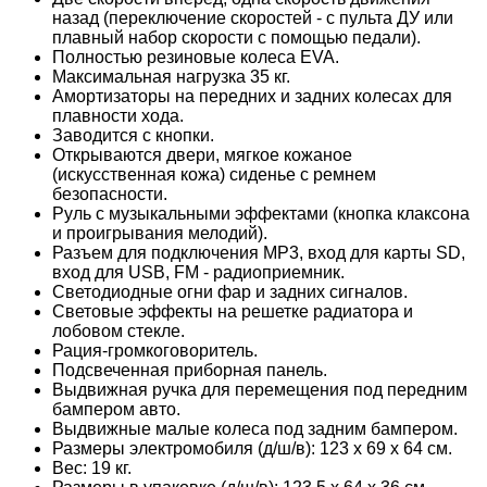
назад (переключение скоростей - с пульта ДУ или
плавный набор скорости с помощью педали).
Полностью резиновые колеса EVA.
Максимальная нагрузка 35 кг.
Амортизаторы на передних и задних колесах для
плавности хода.
Заводится с кнопки.
Открываются двери, мягкое кожаное
(искусственная кожа) сиденье с ремнем
безопасности.
Руль с музыкальными эффектами (кнопка клаксона
и проигрывания мелодий).
Разъем для подключения MP3, вход для карты SD,
вход для USB, FM - радиоприемник.
Светодиодные огни фар и задних сигналов.
Световые эффекты на решетке радиатора и
лобовом стекле.
Рация-громкоговоритель.
Подсвеченная приборная панель.
Выдвижная ручка для перемещения под передним
бампером авто.
Выдвижные малые колеса под задним бампером.
Размеры электромобиля (д/ш/в): 123 х 69 х 64 см.
Вес: 19 кг.