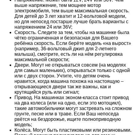
выше напряжение, тем мощнее мотор
электромобиля, тем выше максимальная скорость.
Для детей до 3 лет хватит и 12-вольтовой модели,
но для непосед постарше лучше брать варианты с
напряжением 24 или 36V;
Скорость. Следите за тем, чтобы на машинке была
чётко ограниченная и безопасная для Вашего
ребёнка скорость. Если берёте модель «на вырост»
(например, 36-вольтовый джип для 2-летнего
малыша), смотрите, есть ли на нём регулировка
максимальной скорости;
Двери. Могут не открываться совсем (на моделях
для самых маленьких), открываться только с одной
или с двух сторон. Учтите, что детям очень
нравится, когда машина похожа на настоящую –
открывающиеся двери так же важны, как и
крутящийся руль или сигнал;
Привод. На машинках эконом-класса стоит привод
на два колеса (или на одно, если это мотоцикл),
такие автомобильчики могут застревать на сложном
грунте, песке или в траве. Если Ваш непоседа
рвётся на бездорожье, ищите полноприводную
модель;
Колёса. Могут быть пластиковыми или резиновыми.