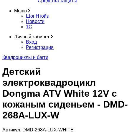
Средства защиты
Меню
ШопНтойз
Новости
1C
Личный кабинет
Вход
Регистрация
Квадроциклы и багги
Детский
электроквадроцикл
Dongma ATV White 12V с
кожаным сиденьем - DMD-
268A-LUX-W
Артикул:
DMD-268A-LUX-WHITE