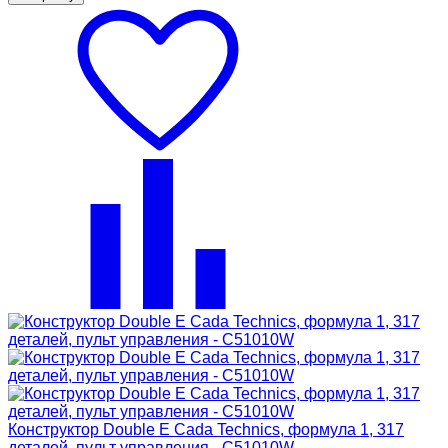
Конструктор Double E Cada Technics, формула 1, 317
деталей, пульт управления - C51010W