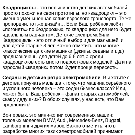
Квадроциклы
- это большинство детских автомобилей
просто похожи на свои прототипы, но квадроцикл – это
именно уменьшенная копия взрослого транспорта. Те же
пропорции, тот же дизайн… Если Ваш ребёнок любит
«погонять» по бездорожью, то квадроцикл для него будет
идеальным вариантом. Детские электромобили
Квадроциклы - это отличный выбор и для малышей, и
для детей старше 8 лет. Важно отметить, что многие
классические детские машинки (джипы, седаны и т. д.)
предназначены для детей до 6-8 лет, а среди
квадроциклов есть много подростковых моделей. Да и на
взрослый «квадрик» потом будет проще пересесть.
Седаны и детские ретро электромобили.
Вы хотите с
детства приучать малыша к тому, что машина серьёзного
и успешного человека – это седан бизнес-класса? Или,
может быть, Ваш ребёнок – фанат старых автомобилей,
«как у дедушки»? В обоих случаях, у нас есть, что Вам
предложить!
Во-первых, это мини-копии современных машин:
топовых моделей BMW, Audi, Mercedes-Benz, Bugatti,
Lamborghini и других марок. Важно отметить, что в
разработке многих таких электромобилей принимают