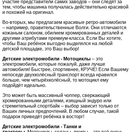
участие представители самих заводов – они следят за
тем, чтобы машинка получалась действительно красивой
и похожей на оригинал.
Во-вторых, мы предлагаем красивые ретро-автомобили
– например, правительственные Волги. Они отличаются
кожаным салоном, обилием хромированных деталей и
другими атрибутами премиум-класса. Если Вы хотите,
чтобы Ваш ребёнок выгодно выделялся на любой
детской площадке, это Ваш выбор!
Детские электромобили - Мотоциклы
– это
электромобили, которые пожалуй, даже лучше
автомобиля! Быстрее, спортивнее, КРУЧЕ! Если Вашему
непоседе двухколёсный транспорт всегда нравился
больше, чем четырёхколёсный, то мотоцикл ему
подойдёт идеально.
Это может быть массивный чоппер, сверкающий
хромированными деталями, изящный эндуро или
стремительный спортбайк – выбор зависит только от
Ваших личных предпочтений. В любом случае, такой
подарок приведёт ребёнка в восторг!
Детские электромобили - Танки и
тракторы.
Мотоциклы, седаны, джипы – это всё очень