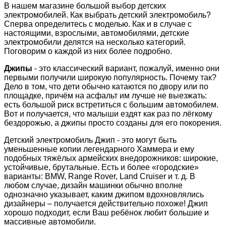
В нашем магазине большой выбор детских
электромобилей. Как выбрать детский электромобиль?
Сперва определитесь с моделью. Как и в случае с
настоящими, взрослыми, автомобилями, детские
электромобили делятся на несколько категорий.
Поговорим о каждой из них более подробно.
Джипы
- это классический вариант, пожалуй, именно они
первыми получили широкую популярность. Почему так?
Дело в том, что дети обычно катаются по двору или по
площадке, причём на асфальт им лучше не выезжать:
есть большой риск встретиться с большим автомобилем.
Вот и получается, что малыши ездят как раз по лёгкому
бездорожью, а джипы просто созданы для его покорения.
Детский электромобиль Джип - это могут быть
уменьшенные копии легендарного Хаммера и ему
подобных тяжёлых армейских внедорожников: широкие,
устойчивые, брутальные. Есть и более «городские»
варианты: BMW, Range Rover, Land Cruiser и т. д. В
любом случае, дизайн машинки обычно вполне
однозначно указывает, каким джипом вдохновлялись
дизайнеры – получается действительно похоже! Джип
хорошо подходит, если Ваш ребёнок любит большие и
массивные автомобили.