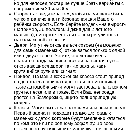
но для непосед постарше лучше брать варианты с
напряжением 24 или 36V;
Скорость. Следите за тем, чтобы на машинке была
чётко ограниченная и безопасная для Вашего
ребёнка скорость. Если берёте модель «на вырост»
(например, 36-вольтовый джип для 2-летнего
малыша), смотрите, есть ли на нём регулировка
максимальной скорости;
Двери. Могут не открываться совсем (на моделях
для самых маленьких), открываться только с одной
или с двух сторон. Учтите, что детям очень
нравится, когда машина похожа на настоящую –
открывающиеся двери так же важны, как и
крутящийся руль или сигнал;
Привод. На машинках эконом-класса стоит привод
на два колеса (или на одно, если это мотоцикл),
такие автомобильчики могут застревать на сложном
грунте, песке или в траве. Если Ваш непоседа
рвётся на бездорожье, ищите полноприводную
модель;
Колёса. Могут быть пластиковыми или резиновыми.
Первый вариант подходит только для самых
маленьких деток, которые будут медленно кататься
по комнате или по ровному асфальту. Во всех
остальных случаях, ищите машинку с резиновыми