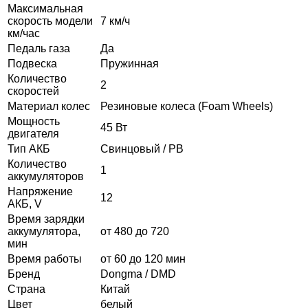
Максимальная
скорость модели
7 км/ч
км/час
Педаль газа
Да
Подвеска
Пружинная
Количество
2
скоростей
Материал колес
Резиновые колеса (Foam Wheels)
Мощность
45 Вт
двигателя
Тип АКБ
Свинцовый / PB
Количество
1
аккумуляторов
Напряжение
12
АКБ, V
Время зарядки
аккумулятора,
от 480 до 720
мин
Время работы
от 60 до 120 мин
Бренд
Dongma / DMD
Страна
Китай
Цвет
белый