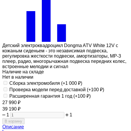
Детский электроквадроцикл Dongma ATV White 12V с
кожаным сиденьем - это независимая подвеска,
регулировка жесткости подвески, амортизаторы, МР-3
плеер, радио, многорычажная подвеска передних колес,
встроенные мелодии и сигнал
Наличие на складе
Нет в наличии
Сборка электромобиля (+
1 000
₽
)
Проверка модели перед доставкой (+
100
₽
)
Расширенная гарантия 1 год (+
100
₽
)
27 990
₽
39 190
₽
1
1
В корзину
Описание