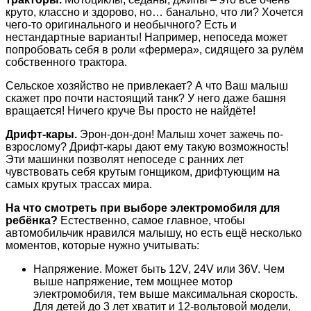
круто, классно и здорово, но… банально, что ли? Хочется
чего-то оригинального и необычного? Есть и
нестандартные варианты! Например, непоседа может
попробовать себя в роли «фермера», сидящего за рулём
собственного трактора.
Сельское хозяйство не привлекает? А что Ваш малыш
скажет про почти настоящий танк? У него даже башня
вращается! Ничего круче Вы просто не найдёте!
Дрифт-кары.
Эрон-дон-дон! Малыш хочет зажечь по-
взрослому? Дрифт-кары дают ему такую возможность!
Эти машинки позволят непоседе с ранних лет
чувствовать себя крутым гонщиком, дрифтующим на
самых крутых трассах мира.
На что смотреть при выборе электромобиля для
ребёнка?
Естественно, самое главное, чтобы
автомобильчик нравился малышу, но есть ещё несколько
моментов, которые нужно учитывать:
Напряжение. Может быть 12V, 24V или 36V. Чем
выше напряжение, тем мощнее мотор
электромобиля, тем выше максимальная скорость.
Для детей до 3 лет хватит и 12-вольтовой модели,