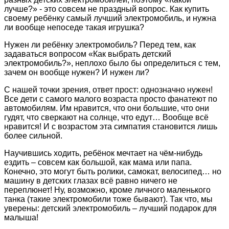
лучше?» - это совсем не праздный вопрос. Как купить
своему ребёнку самый лучший электромобиль, и нужна
ли вообще непоседе такая игрушка?
Нужен ли ребёнку электромобиль? Перед тем, как
задаваться вопросом «Как выбрать детский
электромобиль?», неплохо было бы определиться с тем,
зачем он вообще нужен? И нужен ли?
С нашей точки зрения, ответ прост: однозначно нужен!
Все дети с самого малого возраста просто фанатеют по
автомобилям. Им нравится, что они большие, что они
гудят, что сверкают на солнце, что едут… Вообще всё
нравится! И с возрастом эта симпатия становится лишь
более сильной.
Научившись ходить, ребёнок мечтает на чём-нибудь
ездить – совсем как большой, как мама или папа.
Конечно, это могут быть ролики, самокат, велосипед… но
машину в детских глазах всё равно ничего не
переплюнет! Ну, возможно, кроме личного маленького
танка (такие электромобили тоже бывают). Так что, мы
уверены: детский электромобиль – лучший подарок для
малыша!