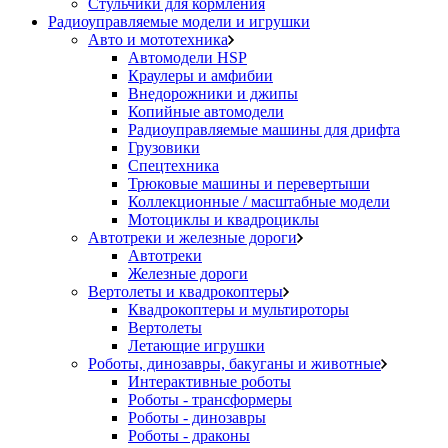
Стульчики для кормления
Радиоуправляемые модели и игрушки
Авто и мототехника
Автомодели HSP
Краулеры и амфибии
Внедорожники и джипы
Копийные автомодели
Радиоуправляемые машины для дрифта
Грузовики
Спецтехника
Трюковые машины и перевертыши
Коллекционные / масштабные модели
Мотоциклы и квадроциклы
Автотреки и железные дороги
Автотреки
Железные дороги
Вертолеты и квадрокоптеры
Квадрокоптеры и мультироторы
Вертолеты
Летающие игрушки
Роботы, динозавры, бакуганы и животные
Интерактивные роботы
Роботы - трансформеры
Роботы - динозавры
Роботы - драконы