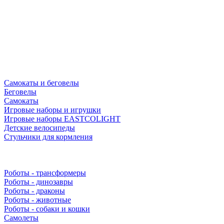
Самокаты и беговелы
Беговелы
Самокаты
Игровые наборы и игрушки
Игровые наборы EASTCOLIGHT
Детские велосипеды
Стульчики для кормления
Роботы - трансформеры
Роботы - динозавры
Роботы - драконы
Роботы - животные
Роботы - собаки и кошки
Самолеты