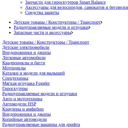
Запчасти для гироскутеров Smart Balance
Аксессуары для велосипедов, самокатов и беговело
Средства защиты
Детские товары / Конструкторы / Транспорт
Радиоуправляемые модели и игрушки
Запасные части и аксессуары
Детские товары / Конструкторы / Транспорт
Детские электромобили
Внедорожники и джипы
Легковые автомобили
Квадроциклы и багги
Мотоциклы
Каталки и модели для малышей
Спецтехника
Мягкая игрушка Fuggler
Гироскутеры
Радиоуправляемые модели и игрушки
Авто и мототехника
Автомодели HSP
Краулеры и амфибии
Внедорожники и джипы
Копийные автомодели
Радиоуправляемые машины для дрифта