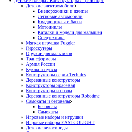
Детские товары / Конструкторы / Транспорт
Детские электромобили
Внедорожники и джипы
Легковые автомобили
Квадроциклы и багги
Мотоциклы
Каталки и модели для малышей
Спецтехника
Мягкая игрушка Fuggler
Гироскутеры
Оружие для мальчиков
Трансформеры
Армия России
Куклы и пупсы
Конструкторы серии Technics
Деревянные конструкторы
Конструкторы SpaceRail
Конструкторы и пазлы
Деревянные конструкторы Robotime
Самокаты и беговелы
Беговелы
Самокаты
Игровые наборы и игрушки
Игровые наборы EASTCOLIGHT
Детские велосипеды