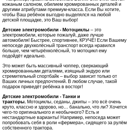
кожаным салоном, обилием хромированных деталей и
другими атрибутами премиум-класса. Если Вы хотите,
чтобы Ваш ребёнок выгодно выделялся на любой
детской площадке, это Ваш выбор!
Детские электромобили - Мотоциклы
– это
электромобили, которые пожалуй, даже лучше
автомобиля! Быстрее, спортивнее, КРУЧЕ! Если Вашему
непоседе двухколёсный транспорт всегда нравился
больше, чем четырёхколёсный, то мотоцикл ему
подойдёт идеально.
Это может быть массивный чоппер, сверкающий
хромированными деталями, изящный эндуро или
стремительный спортбайк – выбор зависит только от
Ваших личных предпочтений. В любом случае, такой
подарок приведёт ребёнка в восторг!
Детские электромобили - Танки и
тракторы.
Мотоциклы, седаны, джипы – это всё очень
круто, классно и здорово, но… банально, что ли? Хочется
чего-то оригинального и необычного? Есть и
нестандартные варианты! Например, непоседа может
попробовать себя в роли «фермера», сидящего за рулём
собственного трактора.