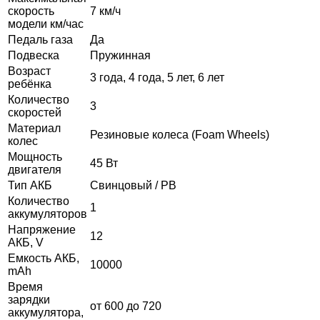
скорость
7 км/ч
модели км/час
Педаль газа
Да
Подвеска
Пружинная
Возраст
3 года, 4 года, 5 лет, 6 лет
ребёнка
Количество
3
скоростей
Материал
Резиновые колеса (Foam Wheels)
колес
Мощность
45 Вт
двигателя
Тип АКБ
Свинцовый / PB
Количество
1
аккумуляторов
Напряжение
12
АКБ, V
Емкость АКБ,
10000
mAh
Время
зарядки
от 600 до 720
аккумулятора,