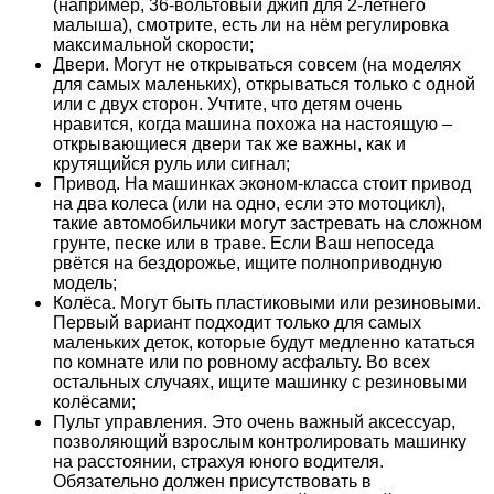
(например, 36-вольтовый джип для 2-летнего
малыша), смотрите, есть ли на нём регулировка
максимальной скорости;
Двери. Могут не открываться совсем (на моделях
для самых маленьких), открываться только с одной
или с двух сторон. Учтите, что детям очень
нравится, когда машина похожа на настоящую –
открывающиеся двери так же важны, как и
крутящийся руль или сигнал;
Привод. На машинках эконом-класса стоит привод
на два колеса (или на одно, если это мотоцикл),
такие автомобильчики могут застревать на сложном
грунте, песке или в траве. Если Ваш непоседа
рвётся на бездорожье, ищите полноприводную
модель;
Колёса. Могут быть пластиковыми или резиновыми.
Первый вариант подходит только для самых
маленьких деток, которые будут медленно кататься
по комнате или по ровному асфальту. Во всех
остальных случаях, ищите машинку с резиновыми
колёсами;
Пульт управления. Это очень важный аксессуар,
позволяющий взрослым контролировать машинку
на расстоянии, страхуя юного водителя.
Обязательно должен присутствовать в