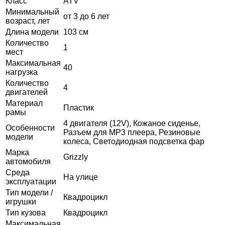
Класс
ATV
Минимальный
от 3 до 6 лет
возраст, лет
Длина модели
103 см
Количество
1
мест
Максимальная
40
нагрузка
Количество
4
двигателей
Материал
Пластик
рамы
4 двигателя (12V), Кожаное сиденье,
Особенности
Разъем для MP3 плеера, Резиновые
модели
колеса, Светодиодная подсветка фар
Марка
Grizzly
автомобиля
Среда
На улице
эксплуатации
Тип модели /
Квадроцикл
игрушки
Тип кузова
Квадроцикл
Максимальная