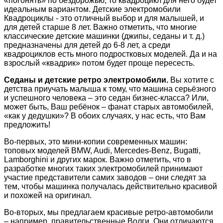
«погонять» по бездорожью, то квадроцикл для него будет
идеальным вариантом. Детские электромобили
Квадроциклы - это отличный выбор и для малышей, и
для детей старше 8 лет. Важно отметить, что многие
классические детские машинки (джипы, седаны и т. д.)
предназначены для детей до 6-8 лет, а среди
квадроциклов есть много подростковых моделей. Да и на
взрослый «квадрик» потом будет проще пересесть.
Седаны и детские ретро электромобили.
Вы хотите с
детства приучать малыша к тому, что машина серьёзного
и успешного человека – это седан бизнес-класса? Или,
может быть, Ваш ребёнок – фанат старых автомобилей,
«как у дедушки»? В обоих случаях, у нас есть, что Вам
предложить!
Во-первых, это мини-копии современных машин:
топовых моделей BMW, Audi, Mercedes-Benz, Bugatti,
Lamborghini и других марок. Важно отметить, что в
разработке многих таких электромобилей принимают
участие представители самих заводов – они следят за
тем, чтобы машинка получалась действительно красивой
и похожей на оригинал.
Во-вторых, мы предлагаем красивые ретро-автомобили
– например, правительственные Волги. Они отличаются