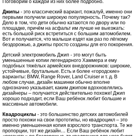
Поговорим о каждой из них более подробно.
Джипы
- это классический вариант, пожалуй, именно они
первыми получили широкую популярность. Почему так?
Дело в том, что дети обычно катаются по двору или по
площадке, причём на асфальт им лучше не выезжать:
есть большой риск встретиться с большим автомобилем.
Вот и получается, что малыши ездят как раз по лёгкому
бездорожью, а джипы просто созданы для его покорения.
Детский электромобиль Джип - это могут быть
уменьшенные копии легендарного Хаммера и ему
подобных тяжёлых армейских внедорожников: широкие,
устойчивые, брутальные. Есть и более «городские»
варианты: BMW, Range Rover, Land Cruiser и т. д. В
любом случае, дизайн машинки обычно вполне
однозначно указывает, каким джипом вдохновлялись
дизайнеры – получается действительно похоже! Джип
хорошо подходит, если Ваш ребёнок любит большие и
массивные автомобили.
Квадроциклы
- это большинство детских автомобилей
просто похожи на свои прототипы, но квадроцикл – это
именно уменьшенная копия взрослого транспорта. Те же
пропорции, тот же дизайн… Если Ваш ребёнок любит