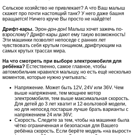
Сельское хозяйство не привлекает? А что Ваш малыш
скажет про почти настоящий танк? У него даже башня
вращается! Ничего круче Вы просто не найдёте!
Дрифт-кары.
Эрон-дон-дон! Малыш хочет зажечь по-
взрослому? Дрифт-кары дают ему такую возможность!
Эти машинки позволят непоседе с ранних лет
чувствовать себя крутым гонщиком, дрифтующим на
самых крутых трассах мира.
На что смотреть при выборе электромобиля для
ребёнка?
Естественно, самое главное, чтобы
автомобильчик нравился малышу, но есть ещё несколько
моментов, которые нужно учитывать:
Напряжение. Может быть 12V, 24V или 36V. Чем
выше напряжение, тем мощнее мотор
электромобиля, тем выше максимальная скорость.
Для детей до 3 лет хватит и 12-вольтовой модели,
но для непосед постарше лучше брать варианты с
напряжением 24 или 36V;
Скорость. Следите за тем, чтобы на машинке была
чётко ограниченная и безопасная для Вашего
ребёнка скорость. Если берёте модель «на вырост»