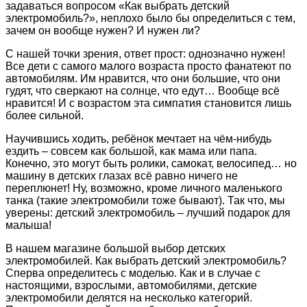
задаваться вопросом «Как выбрать детский
электромобиль?», неплохо было бы определиться с тем,
зачем он вообще нужен? И нужен ли?
С нашей точки зрения, ответ прост: однозначно нужен!
Все дети с самого малого возраста просто фанатеют по
автомобилям. Им нравится, что они большие, что они
гудят, что сверкают на солнце, что едут… Вообще всё
нравится! И с возрастом эта симпатия становится лишь
более сильной.
Научившись ходить, ребёнок мечтает на чём-нибудь
ездить – совсем как большой, как мама или папа.
Конечно, это могут быть ролики, самокат, велосипед… но
машину в детских глазах всё равно ничего не
переплюнет! Ну, возможно, кроме личного маленького
танка (такие электромобили тоже бывают). Так что, мы
уверены: детский электромобиль – лучший подарок для
малыша!
В нашем магазине большой выбор детских
электромобилей. Как выбрать детский электромобиль?
Сперва определитесь с моделью. Как и в случае с
настоящими, взрослыми, автомобилями, детские
электромобили делятся на несколько категорий.