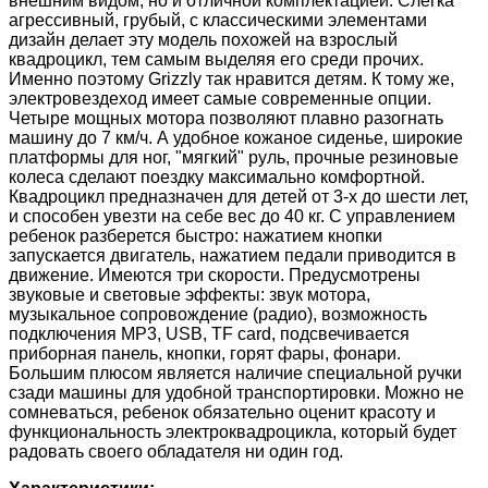
внешним видом, но и отличной комплектацией. Слегка
агрессивный, грубый, с классическими элементами
дизайн делает эту модель похожей на взрослый
квадроцикл, тем самым выделяя его среди прочих.
Именно поэтому Grizzly так нравится детям. К тому же,
электровездеход имеет самые современные опции.
Четыре мощных мотора позволяют плавно разогнать
машину до 7 км/ч. А удобное кожаное сиденье, широкие
платформы для ног, "мягкий" руль, прочные резиновые
колеса сделают поездку максимально комфортной.
Квадроцикл предназначен для детей от 3-х до шести лет,
и способен увезти на себе вес до 40 кг. С управлением
ребенок разберется быстро: нажатием кнопки
запускается двигатель, нажатием педали приводится в
движение. Имеются три скорости. Предусмотрены
звуковые и световые эффекты: звук мотора,
музыкальное сопровождение (радио), возможность
подключения MP3, USB, TF card, подсвечивается
приборная панель, кнопки, горят фары, фонари.
Большим плюсом является наличие специальной ручки
сзади машины для удобной транспортировки. Можно не
сомневаться, ребенок обязательно оценит красоту и
функциональность электроквадроцикла, который будет
радовать своего обладателя ни один год.