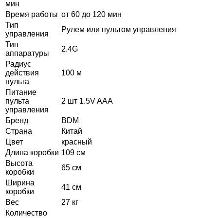
мин
Время работы
от 60 до 120 мин
Тип
Рулем или пультом управления
управления
Тип
2.4G
аппаратуры
Радиус
действия
100 м
пульта
Питание
пульта
2 шт 1.5V AAA
управления
Бренд
BDM
Страна
Китай
Цвет
красный
Длина коробки
109 см
Высота
65 см
коробки
Ширина
41 см
коробки
Вес
27 кг
Количество