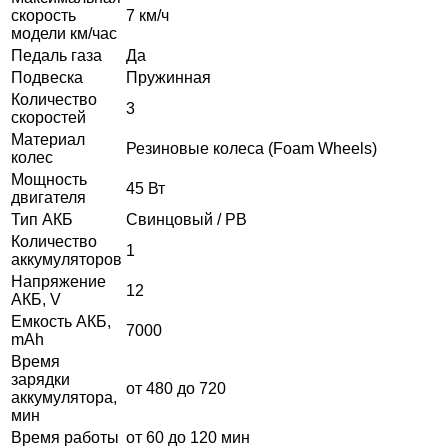
скорость
7 км/ч
модели км/час
Педаль газа
Да
Подвеска
Пружинная
Количество
3
скоростей
Материал
Резиновые колеса (Foam Wheels)
колес
Мощность
45 Вт
двигателя
Тип АКБ
Свинцовый / PB
Количество
1
аккумуляторов
Напряжение
12
АКБ, V
Емкость АКБ,
7000
mAh
Время
зарядки
от 480 до 720
аккумулятора,
мин
Время работы
от 60 до 120 мин