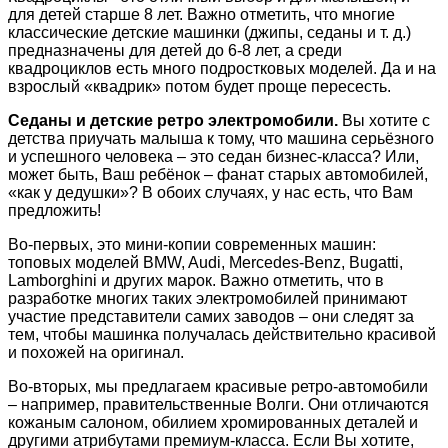
для детей старше 8 лет. Важно отметить, что многие
классические детские машинки (джипы, седаны и т. д.)
предназначены для детей до 6-8 лет, а среди
квадроциклов есть много подростковых моделей. Да и на
взрослый «квадрик» потом будет проще пересесть.
Седаны и детские ретро электромобили.
Вы хотите с
детства приучать малыша к тому, что машина серьёзного
и успешного человека – это седан бизнес-класса? Или,
может быть, Ваш ребёнок – фанат старых автомобилей,
«как у дедушки»? В обоих случаях, у нас есть, что Вам
предложить!
Во-первых, это мини-копии современных машин:
топовых моделей BMW, Audi, Mercedes-Benz, Bugatti,
Lamborghini и других марок. Важно отметить, что в
разработке многих таких электромобилей принимают
участие представители самих заводов – они следят за
тем, чтобы машинка получалась действительно красивой
и похожей на оригинал.
Во-вторых, мы предлагаем красивые ретро-автомобили
– например, правительственные Волги. Они отличаются
кожаным салоном, обилием хромированных деталей и
другими атрибутами премиум-класса. Если Вы хотите,