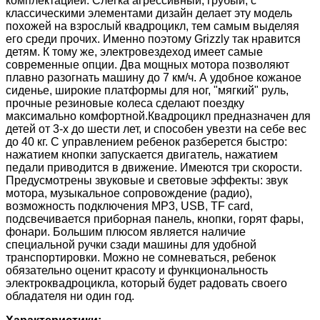
комплектацией. Слегка агрессивный, грубый, с
классическими элементами дизайн делает эту модель
похожей на взрослый квадроцикл, тем самым выделяя
его среди прочих. Именно поэтому Grizzly так нравится
детям. К тому же, электровездеход имеет самые
современные опции. Два мощных мотора позволяют
плавно разогнать машину до 7 км/ч. А удобное кожаное
сиденье, широкие платформы для ног, "мягкий" руль,
прочные резиновые колеса сделают поездку
максимально комфортной.Квадроцикл предназначен для
детей от 3-х до шести лет, и способен увезти на себе вес
до 40 кг. С управлением ребенок разберется быстро:
нажатием кнопки запускается двигатель, нажатием
педали приводится в движение. Имеются три скорости.
Предусмотрены звуковые и световые эффекты: звук
мотора, музыкальное сопровождение (радио),
возможность подключения MP3, USB, TF card,
подсвечивается приборная панель, кнопки, горят фары,
фонари. Большим плюсом является наличие
специальной ручки сзади машины для удобной
транспортировки. Можно не сомневаться, ребенок
обязательно оценит красоту и функциональность
электроквадроцикла, который будет радовать своего
обладателя ни один год.