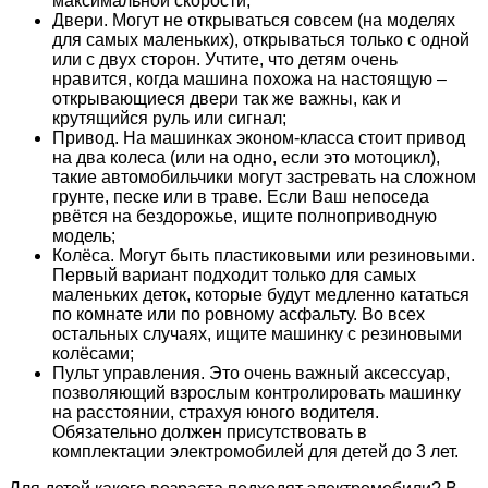
максимальной скорости;
Двери. Могут не открываться совсем (на моделях
для самых маленьких), открываться только с одной
или с двух сторон. Учтите, что детям очень
нравится, когда машина похожа на настоящую –
открывающиеся двери так же важны, как и
крутящийся руль или сигнал;
Привод. На машинках эконом-класса стоит привод
на два колеса (или на одно, если это мотоцикл),
такие автомобильчики могут застревать на сложном
грунте, песке или в траве. Если Ваш непоседа
рвётся на бездорожье, ищите полноприводную
модель;
Колёса. Могут быть пластиковыми или резиновыми.
Первый вариант подходит только для самых
маленьких деток, которые будут медленно кататься
по комнате или по ровному асфальту. Во всех
остальных случаях, ищите машинку с резиновыми
колёсами;
Пульт управления. Это очень важный аксессуар,
позволяющий взрослым контролировать машинку
на расстоянии, страхуя юного водителя.
Обязательно должен присутствовать в
комплектации электромобилей для детей до 3 лет.