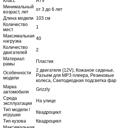
Класс
ATV
Минимальный
от 3 до 6 лет
возраст, лет
Длина модели
103 см
Количество
1
мест
Максимальная
40
нагрузка
Количество
2
двигателей
Материал
Пластик
рамы
2 двигателя (12V), Кожаное сиденье,
Особенности
Разъем для MP3 плеера, Резиновые
модели
колеса, Светодиодная подсветка фар
Марка
Grizzly
автомобиля
Среда
На улице
эксплуатации
Тип модели /
Квадроцикл
игрушки
Тип кузова
Квадроцикл
Максимальная