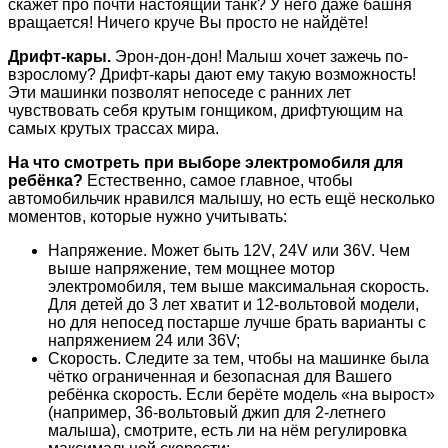
скажет про почти настоящий танк? У него даже башня
вращается! Ничего круче Вы просто не найдёте!
Дрифт-кары.
Эрон-дон-дон! Малыш хочет зажечь по-
взрослому? Дрифт-кары дают ему такую возможность!
Эти машинки позволят непоседе с ранних лет
чувствовать себя крутым гонщиком, дрифтующим на
самых крутых трассах мира.
На что смотреть при выборе электромобиля для
ребёнка?
Естественно, самое главное, чтобы
автомобильчик нравился малышу, но есть ещё несколько
моментов, которые нужно учитывать:
Напряжение. Может быть 12V, 24V или 36V. Чем
выше напряжение, тем мощнее мотор
электромобиля, тем выше максимальная скорость.
Для детей до 3 лет хватит и 12-вольтовой модели,
но для непосед постарше лучше брать варианты с
напряжением 24 или 36V;
Скорость. Следите за тем, чтобы на машинке была
чётко ограниченная и безопасная для Вашего
ребёнка скорость. Если берёте модель «на вырост»
(например, 36-вольтовый джип для 2-летнего
малыша), смотрите, есть ли на нём регулировка