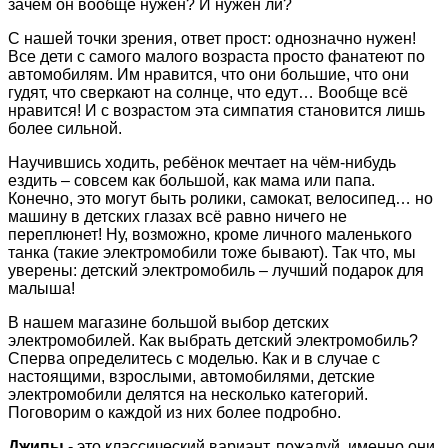
зачем он вообще нужен? И нужен ли?
С нашей точки зрения, ответ прост: однозначно нужен!
Все дети с самого малого возраста просто фанатеют по
автомобилям. Им нравится, что они большие, что они
гудят, что сверкают на солнце, что едут… Вообще всё
нравится! И с возрастом эта симпатия становится лишь
более сильной.
Научившись ходить, ребёнок мечтает на чём-нибудь
ездить – совсем как большой, как мама или папа.
Конечно, это могут быть ролики, самокат, велосипед… но
машину в детских глазах всё равно ничего не
переплюнет! Ну, возможно, кроме личного маленького
танка (такие электромобили тоже бывают). Так что, мы
уверены: детский электромобиль – лучший подарок для
малыша!
В нашем магазине большой выбор детских
электромобилей. Как выбрать детский электромобиль?
Сперва определитесь с моделью. Как и в случае с
настоящими, взрослыми, автомобилями, детские
электромобили делятся на несколько категорий.
Поговорим о каждой из них более подробно.
Джипы
- это классический вариант, пожалуй, именно они