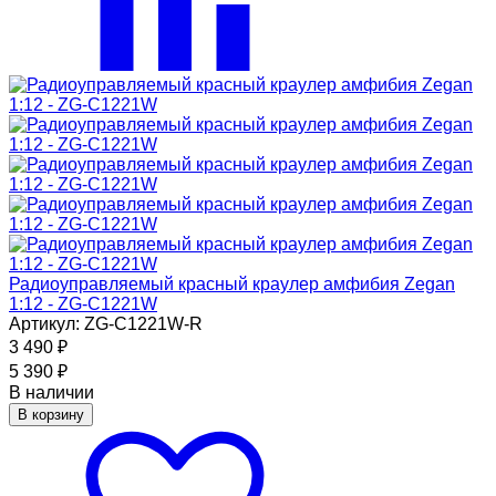
Радиоуправляемый красный краулер амфибия Zegan
1:12 - ZG-C1221W
Артикул: ZG-C1221W-R
3 490
₽
5 390
₽
В наличии
В корзину