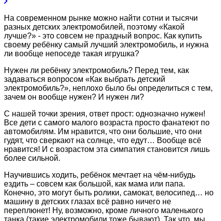
На современном рынке можно найти сотни и тысячи
разных детских электромобилей, поэтому «Какой
лучше?» - это совсем не праздный вопрос. Как купить
своему ребёнку самый лучший электромобиль, и нужна
ли вообще непоседе такая игрушка?
Нужен ли ребёнку электромобиль? Перед тем, как
задаваться вопросом «Как выбрать детский
электромобиль?», неплохо было бы определиться с тем,
зачем он вообще нужен? И нужен ли?
С нашей точки зрения, ответ прост: однозначно нужен!
Все дети с самого малого возраста просто фанатеют по
автомобилям. Им нравится, что они большие, что они
гудят, что сверкают на солнце, что едут… Вообще всё
нравится! И с возрастом эта симпатия становится лишь
более сильной.
Научившись ходить, ребёнок мечтает на чём-нибудь
ездить – совсем как большой, как мама или папа.
Конечно, это могут быть ролики, самокат, велосипед… но
машину в детских глазах всё равно ничего не
переплюнет! Ну, возможно, кроме личного маленького
танка (такие электромобили тоже бывают). Так что, мы