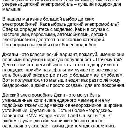
уверены: детский электромобиль – лучший подарок для
малыша!
В нашем магазине большой выбор детских
электромобилей. Как выбрать детский электромобиль?
Сперва определитесь с моделью. Как и в случае с
настоящими, взрослыми, автомобилями, детские
электромобили делятся на несколько категорий.
Поговорим о каждой из них более подробно.
Джипы
- это классический вариант, пожалуй, именно они
первыми получили широкую популярность. Почему так?
Дело в том, что дети обычно катаются по двору или по
площадке, причём на асфальт им лучше не выезжать:
есть большой риск встретиться с большим автомобилем.
Вот и получается, что малыши ездят как раз по лёгкому
бездорожью, а джипы просто созданы для его покорения.
Детский электромобиль Джип - это могут быть
уменьшенные копии легендарного Хаммера и ему
подобных тяжёлых армейских внедорожников: широкие,
устойчивые, брутальные. Есть и более «городские»
варианты: BMW, Range Rover, Land Cruiser и т. д. В
любом случае, дизайн машинки обычно вполне
однозначно указывает, каким джипом вдохновлялись