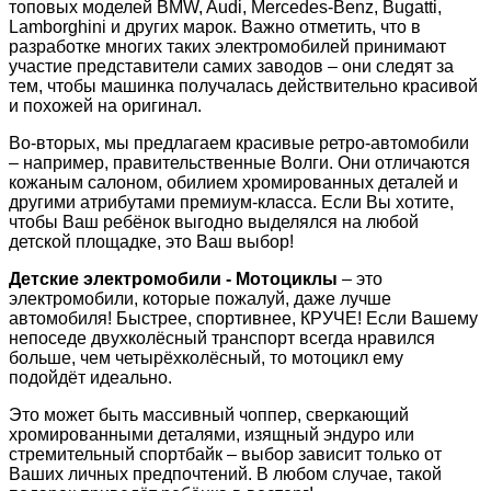
топовых моделей BMW, Audi, Mercedes-Benz, Bugatti,
Lamborghini и других марок. Важно отметить, что в
разработке многих таких электромобилей принимают
участие представители самих заводов – они следят за
тем, чтобы машинка получалась действительно красивой
и похожей на оригинал.
Во-вторых, мы предлагаем красивые ретро-автомобили
– например, правительственные Волги. Они отличаются
кожаным салоном, обилием хромированных деталей и
другими атрибутами премиум-класса. Если Вы хотите,
чтобы Ваш ребёнок выгодно выделялся на любой
детской площадке, это Ваш выбор!
Детские электромобили - Мотоциклы
– это
электромобили, которые пожалуй, даже лучше
автомобиля! Быстрее, спортивнее, КРУЧЕ! Если Вашему
непоседе двухколёсный транспорт всегда нравился
больше, чем четырёхколёсный, то мотоцикл ему
подойдёт идеально.
Это может быть массивный чоппер, сверкающий
хромированными деталями, изящный эндуро или
стремительный спортбайк – выбор зависит только от
Ваших личных предпочтений. В любом случае, такой