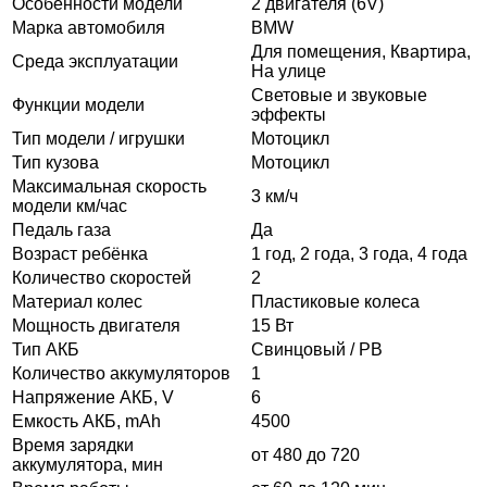
Особенности модели
2 двигателя (6V)
Марка автомобиля
BMW
Для помещения, Квартира,
Среда эксплуатации
На улице
Световые и звуковые
Функции модели
эффекты
Тип модели / игрушки
Мотоцикл
Тип кузова
Мотоцикл
Максимальная скорость
3 км/ч
модели км/час
Педаль газа
Да
Возраст ребёнка
1 год, 2 года, 3 года, 4 года
Количество скоростей
2
Материал колес
Пластиковые колеса
Мощность двигателя
15 Вт
Тип АКБ
Свинцовый / PB
Количество аккумуляторов
1
Напряжение АКБ, V
6
Емкость АКБ, mAh
4500
Время зарядки
от 480 до 720
аккумулятора, мин