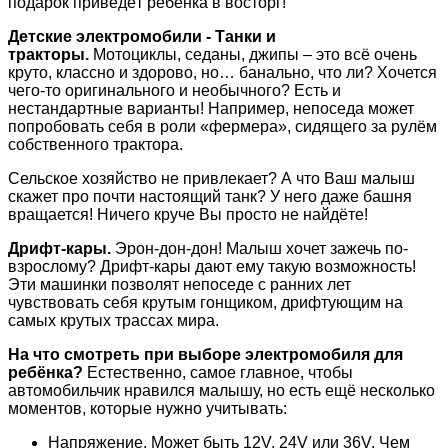
подарок приведёт ребёнка в восторг!
Детские электромобили - Танки и
тракторы.
Мотоциклы, седаны, джипы – это всё очень
круто, классно и здорово, но… банально, что ли? Хочется
чего-то оригинального и необычного? Есть и
нестандартные варианты! Например, непоседа может
попробовать себя в роли «фермера», сидящего за рулём
собственного трактора.
Сельское хозяйство не привлекает? А что Ваш малыш
скажет про почти настоящий танк? У него даже башня
вращается! Ничего круче Вы просто не найдёте!
Дрифт-кары.
Эрон-дон-дон! Малыш хочет зажечь по-
взрослому? Дрифт-кары дают ему такую возможность!
Эти машинки позволят непоседе с ранних лет
чувствовать себя крутым гонщиком, дрифтующим на
самых крутых трассах мира.
На что смотреть при выборе электромобиля для
ребёнка?
Естественно, самое главное, чтобы
автомобильчик нравился малышу, но есть ещё несколько
моментов, которые нужно учитывать:
Напряжение. Может быть 12V, 24V или 36V. Чем