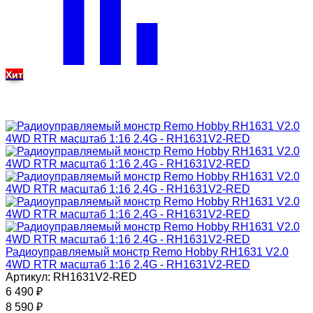
Хит
Радиоуправляемый монстр Remo Hobby RH1631 V2.0
4WD RTR масштаб 1:16 2.4G - RH1631V2-RED
Артикул: RH1631V2-RED
6 490
₽
8 590
₽