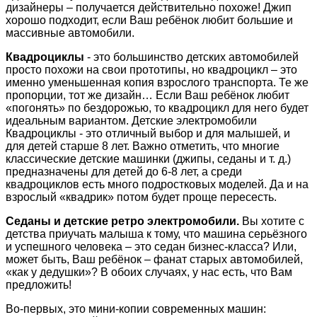
дизайнеры – получается действительно похоже! Джип
хорошо подходит, если Ваш ребёнок любит большие и
массивные автомобили.
Квадроциклы
- это большинство детских автомобилей
просто похожи на свои прототипы, но квадроцикл – это
именно уменьшенная копия взрослого транспорта. Те же
пропорции, тот же дизайн… Если Ваш ребёнок любит
«погонять» по бездорожью, то квадроцикл для него будет
идеальным вариантом. Детские электромобили
Квадроциклы - это отличный выбор и для малышей, и
для детей старше 8 лет. Важно отметить, что многие
классические детские машинки (джипы, седаны и т. д.)
предназначены для детей до 6-8 лет, а среди
квадроциклов есть много подростковых моделей. Да и на
взрослый «квадрик» потом будет проще пересесть.
Седаны и детские ретро электромобили.
Вы хотите с
детства приучать малыша к тому, что машина серьёзного
и успешного человека – это седан бизнес-класса? Или,
может быть, Ваш ребёнок – фанат старых автомобилей,
«как у дедушки»? В обоих случаях, у нас есть, что Вам
предложить!
Во-первых, это мини-копии современных машин: