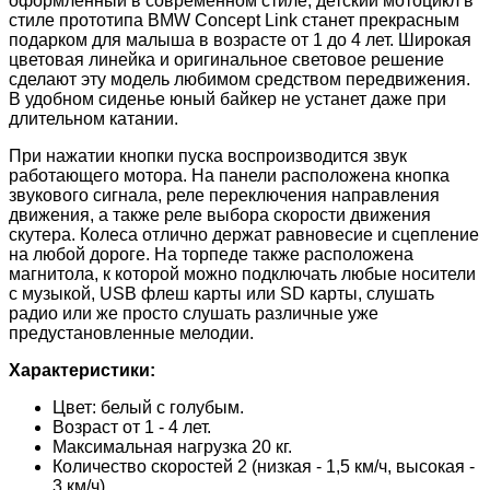
оформленный в современном стиле, детский мотоцикл в
стиле прототипа BMW Concept Link станет прекрасным
подарком для малыша в возрасте от 1 до 4 лет. Широкая
цветовая линейка и оригинальное световое решение
сделают эту модель любимом средством передвижения.
В удобном сиденье юный байкер не устанет даже при
длительном катании.
При нажатии кнопки пуска воспроизводится звук
работающего мотора. На панели расположена кнопка
звукового сигнала, реле переключения направления
движения, а также реле выбора скорости движения
скутера. Колеса отлично держат равновесие и сцепление
на любой дороге. На торпеде также расположена
магнитола, к которой можно подключать любые носители
с музыкой, USB флеш карты или SD карты, слушать
радио или же просто слушать различные уже
предустановленные мелодии.
Характеристики:
Цвет: белый с голубым.
Возраст от 1 - 4 лет.
Максимальная нагрузка 20 кг.
Количество скоростей 2 (низкая - 1,5 км/ч, высокая -
3 км/ч).