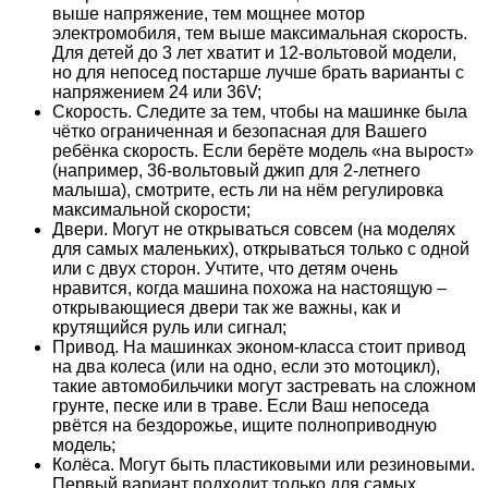
выше напряжение, тем мощнее мотор
электромобиля, тем выше максимальная скорость.
Для детей до 3 лет хватит и 12-вольтовой модели,
но для непосед постарше лучше брать варианты с
напряжением 24 или 36V;
Скорость. Следите за тем, чтобы на машинке была
чётко ограниченная и безопасная для Вашего
ребёнка скорость. Если берёте модель «на вырост»
(например, 36-вольтовый джип для 2-летнего
малыша), смотрите, есть ли на нём регулировка
максимальной скорости;
Двери. Могут не открываться совсем (на моделях
для самых маленьких), открываться только с одной
или с двух сторон. Учтите, что детям очень
нравится, когда машина похожа на настоящую –
открывающиеся двери так же важны, как и
крутящийся руль или сигнал;
Привод. На машинках эконом-класса стоит привод
на два колеса (или на одно, если это мотоцикл),
такие автомобильчики могут застревать на сложном
грунте, песке или в траве. Если Ваш непоседа
рвётся на бездорожье, ищите полноприводную
модель;
Колёса. Могут быть пластиковыми или резиновыми.
Первый вариант подходит только для самых