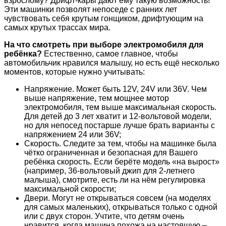
взрослому? Дрифт-кары дают ему такую возможность!
Эти машинки позволят непоседе с ранних лет
чувствовать себя крутым гонщиком, дрифтующим на
самых крутых трассах мира.
На что смотреть при выборе электромобиля для
ребёнка?
Естественно, самое главное, чтобы
автомобильчик нравился малышу, но есть ещё несколько
моментов, которые нужно учитывать:
Напряжение. Может быть 12V, 24V или 36V. Чем
выше напряжение, тем мощнее мотор
электромобиля, тем выше максимальная скорость.
Для детей до 3 лет хватит и 12-вольтовой модели,
но для непосед постарше лучше брать варианты с
напряжением 24 или 36V;
Скорость. Следите за тем, чтобы на машинке была
чётко ограниченная и безопасная для Вашего
ребёнка скорость. Если берёте модель «на вырост»
(например, 36-вольтовый джип для 2-летнего
малыша), смотрите, есть ли на нём регулировка
максимальной скорости;
Двери. Могут не открываться совсем (на моделях
для самых маленьких), открываться только с одной
или с двух сторон. Учтите, что детям очень
нравится, когда машина похожа на настоящую –