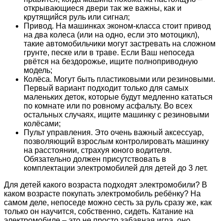
открывающиеся двери так же важны, как и
крутящийся руль или сигнал;
Привод. На машинках эконом-класса стоит привод
на два колеса (или на одно, если это мотоцикл),
такие автомобильчики могут застревать на сложном
грунте, песке или в траве. Если Ваш непоседа
рвётся на бездорожье, ищите полноприводную
модель;
Колёса. Могут быть пластиковыми или резиновыми.
Первый вариант подходит только для самых
маленьких деток, которые будут медленно кататься
по комнате или по ровному асфальту. Во всех
остальных случаях, ищите машинку с резиновыми
колёсами;
Пульт управления. Это очень важный аксессуар,
позволяющий взрослым контролировать машинку
на расстоянии, страхуя юного водителя.
Обязательно должен присутствовать в
комплектации электромобилей для детей до 3 лет.
Для детей какого возраста подходят электромобили? В
каком возрасте покупать электромобиль ребёнку? На
самом деле, непоседе можно сесть за руль сразу же, как
только он научится, собственно, сидеть. Катание на
электромобиле – это не просто забавная игра, оно