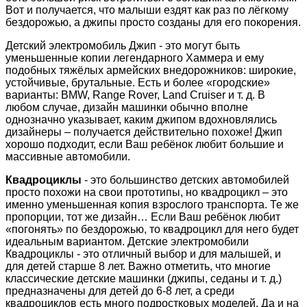
Вот и получается, что малыши ездят как раз по лёгкому
бездорожью, а джипы просто созданы для его покорения.
Детский электромобиль Джип - это могут быть
уменьшенные копии легендарного Хаммера и ему
подобных тяжёлых армейских внедорожников: широкие,
устойчивые, брутальные. Есть и более «городские»
варианты: BMW, Range Rover, Land Cruiser и т. д. В
любом случае, дизайн машинки обычно вполне
однозначно указывает, каким джипом вдохновлялись
дизайнеры – получается действительно похоже! Джип
хорошо подходит, если Ваш ребёнок любит большие и
массивные автомобили.
Квадроциклы
- это большинство детских автомобилей
просто похожи на свои прототипы, но квадроцикл – это
именно уменьшенная копия взрослого транспорта. Те же
пропорции, тот же дизайн… Если Ваш ребёнок любит
«погонять» по бездорожью, то квадроцикл для него будет
идеальным вариантом. Детские электромобили
Квадроциклы - это отличный выбор и для малышей, и
для детей старше 8 лет. Важно отметить, что многие
классические детские машинки (джипы, седаны и т. д.)
предназначены для детей до 6-8 лет, а среди
квадроциклов есть много подростковых моделей. Да и на