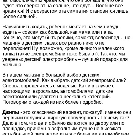
автомобилям. Им нравится, что они большие, что они
гудят, что сверкают на солнце, что едут… Вообще всё
нравится! И с возрастом эта симпатия становится лишь
более сильной.
Научившись ходить, ребёнок мечтает на чём-нибудь
ездить – совсем как большой, как мама или папа.
Конечно, это могут быть ролики, самокат, велосипед… но
машину в детских глазах всё равно ничего не
переплюнет! Ну, возможно, кроме личного маленького
танка (такие электромобили тоже бывают). Так что, мы
уверены: детский электромобиль – лучший подарок для
малыша!
В нашем магазине большой выбор детских
электромобилей. Как выбрать детский электромобиль?
Сперва определитесь с моделью. Как и в случае с
настоящими, взрослыми, автомобилями, детские
электромобили делятся на несколько категорий.
Поговорим о каждой из них более подробно.
Джипы
- это классический вариант, пожалуй, именно они
первыми получили широкую популярность. Почему так?
Дело в том, что дети обычно катаются по двору или по
площадке, причём на асфальт им лучше не выезжать:
есть большой риск встретиться с большим автомобилем.