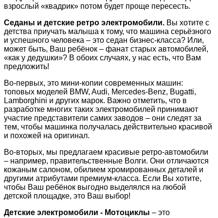
взрослый «квадрик» потом будет проще пересесть.
Седаны и детские ретро электромобили.
Вы хотите с
детства приучать малыша к тому, что машина серьёзного
и успешного человека – это седан бизнес-класса? Или,
может быть, Ваш ребёнок – фанат старых автомобилей,
«как у дедушки»? В обоих случаях, у нас есть, что Вам
предложить!
Во-первых, это мини-копии современных машин:
топовых моделей BMW, Audi, Mercedes-Benz, Bugatti,
Lamborghini и других марок. Важно отметить, что в
разработке многих таких электромобилей принимают
участие представители самих заводов – они следят за
тем, чтобы машинка получалась действительно красивой
и похожей на оригинал.
Во-вторых, мы предлагаем красивые ретро-автомобили
– например, правительственные Волги. Они отличаются
кожаным салоном, обилием хромированных деталей и
другими атрибутами премиум-класса. Если Вы хотите,
чтобы Ваш ребёнок выгодно выделялся на любой
детской площадке, это Ваш выбор!
Детские электромобили - Мотоциклы
– это