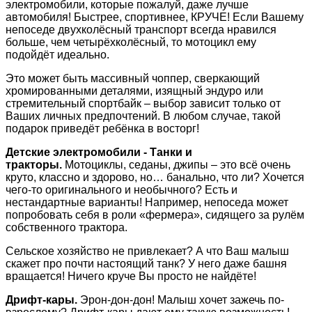
электромобили, которые пожалуй, даже лучше
автомобиля! Быстрее, спортивнее, КРУЧЕ! Если Вашему
непоседе двухколёсный транспорт всегда нравился
больше, чем четырёхколёсный, то мотоцикл ему
подойдёт идеально.
Это может быть массивный чоппер, сверкающий
хромированными деталями, изящный эндуро или
стремительный спортбайк – выбор зависит только от
Ваших личных предпочтений. В любом случае, такой
подарок приведёт ребёнка в восторг!
Детские электромобили - Танки и
тракторы.
Мотоциклы, седаны, джипы – это всё очень
круто, классно и здорово, но… банально, что ли? Хочется
чего-то оригинального и необычного? Есть и
нестандартные варианты! Например, непоседа может
попробовать себя в роли «фермера», сидящего за рулём
собственного трактора.
Сельское хозяйство не привлекает? А что Ваш малыш
скажет про почти настоящий танк? У него даже башня
вращается! Ничего круче Вы просто не найдёте!
Дрифт-кары.
Эрон-дон-дон! Малыш хочет зажечь по-