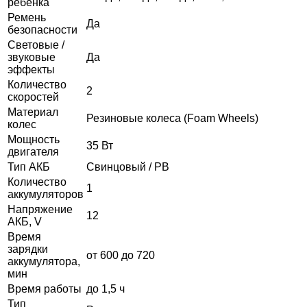
ребёнка
Ремень
Да
безопасности
Световые /
звуковые
Да
эффекты
Количество
2
скоростей
Материал
Резиновые колеса (Foam Wheels)
колес
Мощность
35 Вт
двигателя
Тип АКБ
Свинцовый / PB
Количество
1
аккумуляторов
Напряжение
12
АКБ, V
Время
зарядки
от 600 до 720
аккумулятора,
мин
Время работы
до 1,5 ч
Тип