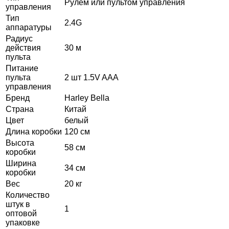
Рулем или пультом управления
управления
Тип
2.4G
аппаратуры
Радиус
действия
30 м
пульта
Питание
пульта
2 шт 1.5V AAA
управления
Бренд
Harley Bella
Страна
Китай
Цвет
белый
Длина коробки
120 см
Высота
58 см
коробки
Ширина
34 см
коробки
Вес
20 кг
Количество
штук в
1
оптовой
упаковке