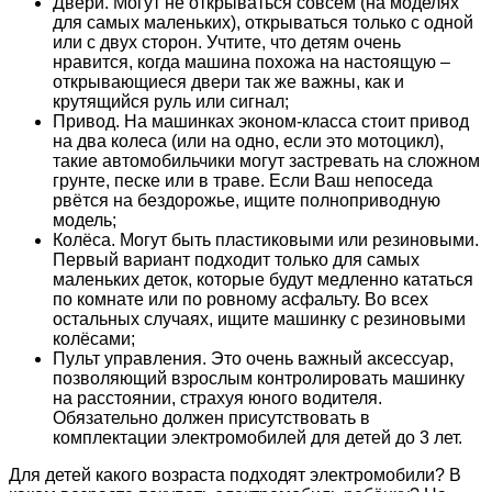
Двери. Могут не открываться совсем (на моделях
для самых маленьких), открываться только с одной
или с двух сторон. Учтите, что детям очень
нравится, когда машина похожа на настоящую –
открывающиеся двери так же важны, как и
крутящийся руль или сигнал;
Привод. На машинках эконом-класса стоит привод
на два колеса (или на одно, если это мотоцикл),
такие автомобильчики могут застревать на сложном
грунте, песке или в траве. Если Ваш непоседа
рвётся на бездорожье, ищите полноприводную
модель;
Колёса. Могут быть пластиковыми или резиновыми.
Первый вариант подходит только для самых
маленьких деток, которые будут медленно кататься
по комнате или по ровному асфальту. Во всех
остальных случаях, ищите машинку с резиновыми
колёсами;
Пульт управления. Это очень важный аксессуар,
позволяющий взрослым контролировать машинку
на расстоянии, страхуя юного водителя.
Обязательно должен присутствовать в
комплектации электромобилей для детей до 3 лет.
Для детей какого возраста подходят электромобили? В