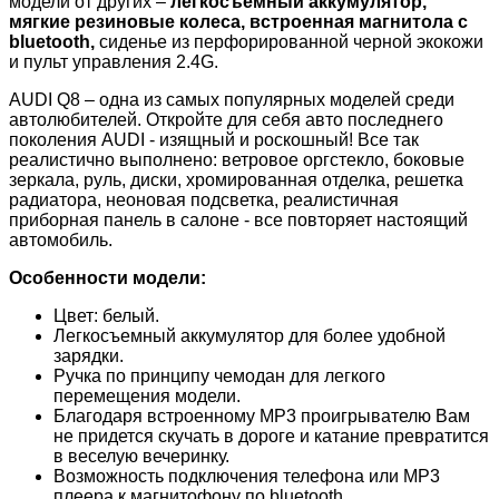
модели от других –
легкосъемный аккумулятор,
мягкие резиновые колеса, встроенная магнитола с
bluetooth,
сиденье из перфорированной черной экокожи
и пульт управления 2.4G.
AUDI Q8 – одна из самых популярных моделей среди
автолюбителей. Откройте для себя авто последнего
поколения AUDI - изящный и роскошный! Все так
реалистично выполнено: ветровое оргстекло, боковые
зеркала, руль, диски, хромированная отделка, решетка
радиатора, неоновая подсветка, реалистичная
приборная панель в салоне - все повторяет настоящий
автомобиль.
Особенности модели:
Цвет: белый.
Легкосъемный аккумулятор для более удобной
зарядки.
Ручка по принципу чемодан для легкого
перемещения модели.
Благодаря встроенному MP3 проигрывателю Вам
не придется скучать в дороге и катание превратится
в веселую вечеринку.
Возможность подключения телефона или MP3
плеера к магнитофону по bluetooth.