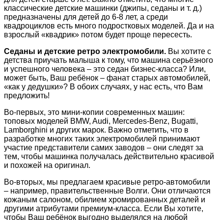
классические детские машинки (джипы, седаны и т. д.)
предназначены для детей до 6-8 лет, а среди
квадроциклов есть много подростковых моделей. Да и на
взрослый «квадрик» потом будет проще пересесть.
Седаны и детские ретро электромобили.
Вы хотите с
детства приучать малыша к тому, что машина серьёзного
и успешного человека – это седан бизнес-класса? Или,
может быть, Ваш ребёнок – фанат старых автомобилей,
«как у дедушки»? В обоих случаях, у нас есть, что Вам
предложить!
Во-первых, это мини-копии современных машин:
топовых моделей BMW, Audi, Mercedes-Benz, Bugatti,
Lamborghini и других марок. Важно отметить, что в
разработке многих таких электромобилей принимают
участие представители самих заводов – они следят за
тем, чтобы машинка получалась действительно красивой
и похожей на оригинал.
Во-вторых, мы предлагаем красивые ретро-автомобили
– например, правительственные Волги. Они отличаются
кожаным салоном, обилием хромированных деталей и
другими атрибутами премиум-класса. Если Вы хотите,
чтобы Ваш ребёнок выгодно выделялся на любой