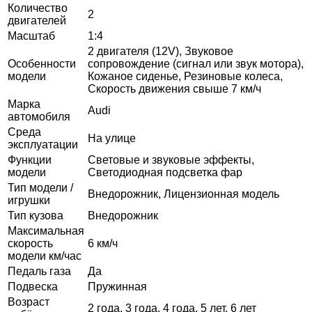
Количество
2
двигателей
Масштаб
1:4
2 двигателя (12V), Звуковое
Особенности
сопровождение (сигнал или звук мотора),
модели
Кожаное сиденье, Резиновые колеса,
Скорость движения свыше 7 км/ч
Марка
Audi
автомобиля
Среда
На улице
эксплуатации
Функции
Световые и звуковые эффекты,
модели
Светодиодная подсветка фар
Тип модели /
Внедорожник, Лицензионная модель
игрушки
Тип кузова
Внедорожник
Максимальная
скорость
6 км/ч
модели км/час
Педаль газа
Да
Подвеска
Пружинная
Возраст
2 года, 3 года, 4 года, 5 лет, 6 лет