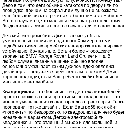
первыми получили широкую популярность. Почему так?
Дело в том, что дети обычно катаются по двору или по
площадке, причём на асфальт им лучше не выезжать:
есть большой риск встретиться с большим автомобилем.
Вот и получается, что малыши ездят как раз по лёгкому
бездорожью, а джипы просто созданы для его покорения.
Детский электромобиль Джип - это могут быть
уменьшенные копии легендарного Хаммера и ему
подобных тяжёлых армейских внедорожников: широкие,
устойчивые, брутальные. Есть и более «городские»
варианты: BMW, Range Rover, Land Cruiser и т. д. В
любом случае, дизайн машинки обычно вполне
однозначно указывает, каким джипом вдохновлялись
дизайнеры – получается действительно похоже! Джип
хорошо подходит, если Ваш ребёнок любит большие и
массивные автомобили.
Квадроциклы
- это большинство детских автомобилей
просто похожи на свои прототипы, но квадроцикл – это
именно уменьшенная копия взрослого транспорта. Те же
пропорции, тот же дизайн… Если Ваш ребёнок любит
«погонять» по бездорожью, то квадроцикл для него будет
идеальным вариантом. Детские электромобили
Квадроциклы - это отличный выбор и для малышей, и
для детей старше 8 лет. Важно отметить, что многие