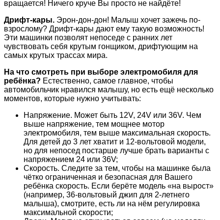
вращается! Ничего круче Вы просто не найдёте!
Дрифт-кары.
Эрон-дон-дон! Малыш хочет зажечь по-
взрослому? Дрифт-кары дают ему такую возможность!
Эти машинки позволят непоседе с ранних лет
чувствовать себя крутым гонщиком, дрифтующим на
самых крутых трассах мира.
На что смотреть при выборе электромобиля для
ребёнка?
Естественно, самое главное, чтобы
автомобильчик нравился малышу, но есть ещё несколько
моментов, которые нужно учитывать:
Напряжение. Может быть 12V, 24V или 36V. Чем
выше напряжение, тем мощнее мотор
электромобиля, тем выше максимальная скорость.
Для детей до 3 лет хватит и 12-вольтовой модели,
но для непосед постарше лучше брать варианты с
напряжением 24 или 36V;
Скорость. Следите за тем, чтобы на машинке была
чётко ограниченная и безопасная для Вашего
ребёнка скорость. Если берёте модель «на вырост»
(например, 36-вольтовый джип для 2-летнего
малыша), смотрите, есть ли на нём регулировка
максимальной скорости;