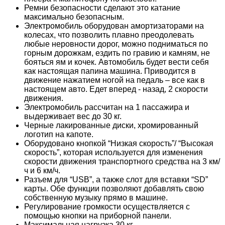
Ремни безопасности сделают это катание
максимально безопасным.
Электромобиль оборудован амортизаторами на
колесах, что позволить плавно преодолевать
любые неровности дорог, можно подниматься по
горным дорожкам, ездить по гравию и камням, не
бояться ям и кочек. Автомобиль будет вести себя
как настоящая папина машина. Приводится в
движение нажатием ногой на педаль – все как в
настоящем авто. Едет вперед - назад, 2 скорости
движения.
Электромобиль рассчитан на 1 пассажира и
выдерживает вес до 30 кг.
Черные лакированные диски, хромированный
логотип на капоте.
Оборудовано кнопкой “Низкая скорость”/ “Высокая
скорость”, которая используется для изменения
скорости движения транспортного средства на 3 км/
ч и 6 км/ч.
Разъем для “USB”, а также слот для вставки “SD”
карты. Обе функции позволяют добавлять свою
собственную музыку прямо в машине.
Регулирование громкости осуществляется с
помощью кнопки на приборной панели.
Максимальная нагрузка 30 кг.