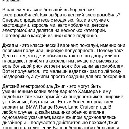
В нашем магазине большой выбор детских
электромобилей. Как выбрать детский электромобиль?
Сперва определитесь с моделью. Как и в случае с
настоящими, взрослыми, автомобилями, детские
электромобили делятся на несколько категорий.
Поговорим о каждой из них более подробно.
Джипы
- это классический вариант, пожалуй, именно они
первыми получили широкую популярность. Почему так?
Дело в том, что дети обычно катаются по двору или по
площадке, причём на асфальт им лучше не выезжать:
есть большой риск встретиться с большим автомобилем.
Вот и получается, что малыши ездят как раз по лёгкому
бездорожью, а джипы просто созданы для его покорения.
Детский электромобиль Джип - это могут быть
уменьшенные копии легендарного Хаммера и ему
подобных тяжёлых армейских внедорожников: широкие,
устойчивые, брутальные. Есть и более «городские»
варианты: BMW, Range Rover, Land Cruiser и т. д. В
любом случае, дизайн машинки обычно вполне
однозначно указывает, каким джипом вдохновлялись
дизайнеры – получается действительно похоже! Джип
хорошо подходит, если Ваш ребёнок любит большие и