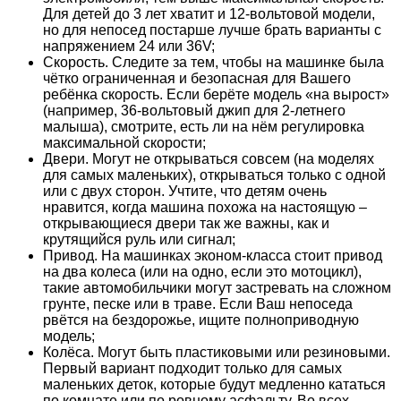
Для детей до 3 лет хватит и 12-вольтовой модели,
но для непосед постарше лучше брать варианты с
напряжением 24 или 36V;
Скорость. Следите за тем, чтобы на машинке была
чётко ограниченная и безопасная для Вашего
ребёнка скорость. Если берёте модель «на вырост»
(например, 36-вольтовый джип для 2-летнего
малыша), смотрите, есть ли на нём регулировка
максимальной скорости;
Двери. Могут не открываться совсем (на моделях
для самых маленьких), открываться только с одной
или с двух сторон. Учтите, что детям очень
нравится, когда машина похожа на настоящую –
открывающиеся двери так же важны, как и
крутящийся руль или сигнал;
Привод. На машинках эконом-класса стоит привод
на два колеса (или на одно, если это мотоцикл),
такие автомобильчики могут застревать на сложном
грунте, песке или в траве. Если Ваш непоседа
рвётся на бездорожье, ищите полноприводную
модель;
Колёса. Могут быть пластиковыми или резиновыми.
Первый вариант подходит только для самых
маленьких деток, которые будут медленно кататься
по комнате или по ровному асфальту. Во всех