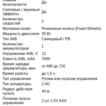
Ремень
Да
безопасности
Световые / звуковые
Да
эффекты
Количество
2
скоростей
Материал колес
Резиновые колеса (Foam Wheels)
Мощность двигателя
35 Вт
Тип АКБ
Свинцовый / PB
Количество
1
аккумуляторов
Напряжение АКБ, V
12
Емкость АКБ, mAh
7000
Время зарядки
от 480 до 720
аккумулятора, мин
Время работы
до 1,5 ч
Тип управления
Рулем или пультом управления
Тип аппаратуры
2.4G
Радиус действия
40 м
пульта
Питание пульта
2 шт 1.5V AAA
управления