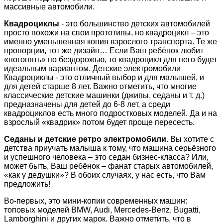
массивные автомобили.
Квадроциклы
- это большинство детских автомобилей
просто похожи на свои прототипы, но квадроцикл – это
именно уменьшенная копия взрослого транспорта. Те же
пропорции, тот же дизайн… Если Ваш ребёнок любит
«погонять» по бездорожью, то квадроцикл для него будет
идеальным вариантом. Детские электромобили
Квадроциклы - это отличный выбор и для малышей, и
для детей старше 8 лет. Важно отметить, что многие
классические детские машинки (джипы, седаны и т. д.)
предназначены для детей до 6-8 лет, а среди
квадроциклов есть много подростковых моделей. Да и на
взрослый «квадрик» потом будет проще пересесть.
Седаны и детские ретро электромобили.
Вы хотите с
детства приучать малыша к тому, что машина серьёзного
и успешного человека – это седан бизнес-класса? Или,
может быть, Ваш ребёнок – фанат старых автомобилей,
«как у дедушки»? В обоих случаях, у нас есть, что Вам
предложить!
Во-первых, это мини-копии современных машин:
топовых моделей BMW, Audi, Mercedes-Benz, Bugatti,
Lamborghini и других марок. Важно отметить, что в