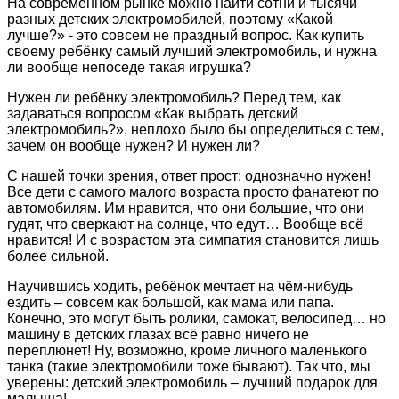
На современном рынке можно найти сотни и тысячи
разных детских электромобилей, поэтому «Какой
лучше?» - это совсем не праздный вопрос. Как купить
своему ребёнку самый лучший электромобиль, и нужна
ли вообще непоседе такая игрушка?
Нужен ли ребёнку электромобиль? Перед тем, как
задаваться вопросом «Как выбрать детский
электромобиль?», неплохо было бы определиться с тем,
зачем он вообще нужен? И нужен ли?
С нашей точки зрения, ответ прост: однозначно нужен!
Все дети с самого малого возраста просто фанатеют по
автомобилям. Им нравится, что они большие, что они
гудят, что сверкают на солнце, что едут… Вообще всё
нравится! И с возрастом эта симпатия становится лишь
более сильной.
Научившись ходить, ребёнок мечтает на чём-нибудь
ездить – совсем как большой, как мама или папа.
Конечно, это могут быть ролики, самокат, велосипед… но
машину в детских глазах всё равно ничего не
переплюнет! Ну, возможно, кроме личного маленького
танка (такие электромобили тоже бывают). Так что, мы
уверены: детский электромобиль – лучший подарок для
малыша!