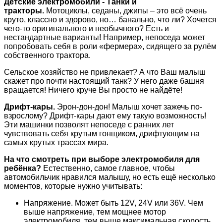
Детские электромобили - Танки и
тракторы.
Мотоциклы, седаны, джипы – это всё очень
круто, классно и здорово, но… банально, что ли? Хочется
чего-то оригинального и необычного? Есть и
нестандартные варианты! Например, непоседа может
попробовать себя в роли «фермера», сидящего за рулём
собственного трактора.
Сельское хозяйство не привлекает? А что Ваш малыш
скажет про почти настоящий танк? У него даже башня
вращается! Ничего круче Вы просто не найдёте!
Дрифт-кары.
Эрон-дон-дон! Малыш хочет зажечь по-
взрослому? Дрифт-кары дают ему такую возможность!
Эти машинки позволят непоседе с ранних лет
чувствовать себя крутым гонщиком, дрифтующим на
самых крутых трассах мира.
На что смотреть при выборе электромобиля для
ребёнка?
Естественно, самое главное, чтобы
автомобильчик нравился малышу, но есть ещё несколько
моментов, которые нужно учитывать:
Напряжение. Может быть 12V, 24V или 36V. Чем
выше напряжение, тем мощнее мотор
электромобиля, тем выше максимальная скорость.