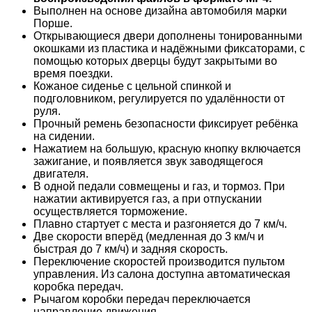
Выполнен на основе дизайна автомобиля марки
Порше.
Открывающиеся двери дополнены тонированными
окошками из пластика и надёжными фиксаторами, с
помощью которых дверцы будут закрытыми во
время поездки.
Кожаное сиденье с цельной спинкой и
подголовником, регулируется по удалённости от
руля.
Прочный ремень безопасности фиксирует ребёнка
на сидении.
Нажатием на большую, красную кнопку включается
зажигание, и появляется звук заводящегося
двигателя.
В одной педали совмещены и газ, и тормоз. При
нажатии активируется газ, а при отпускании
осуществляется торможение.
Плавно стартует с места и разгоняется до 7 км/ч.
Две скорости вперёд (медленная до 3 км/ч и
быстрая до 7 км/ч) и задняя скорость.
Переключение скоростей производится пультом
управления. Из салона доступна автоматическая
коробка передач.
Рычагом коробки передач переключается
направление движения.