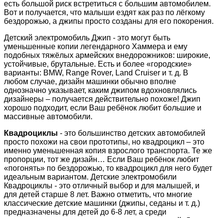
есть большой риск встретиться с большим автомобилем.
Вот и получается, что малыши ездят как раз по лёгкому
бездорожью, а джипы просто созданы для его покорения.
Детский электромобиль Джип - это могут быть
уменьшенные копии легендарного Хаммера и ему
подобных тяжёлых армейских внедорожников: широкие,
устойчивые, брутальные. Есть и более «городские»
варианты: BMW, Range Rover, Land Cruiser и т. д. В
любом случае, дизайн машинки обычно вполне
однозначно указывает, каким джипом вдохновлялись
дизайнеры – получается действительно похоже! Джип
хорошо подходит, если Ваш ребёнок любит большие и
массивные автомобили.
Квадроциклы
- это большинство детских автомобилей
просто похожи на свои прототипы, но квадроцикл – это
именно уменьшенная копия взрослого транспорта. Те же
пропорции, тот же дизайн… Если Ваш ребёнок любит
«погонять» по бездорожью, то квадроцикл для него будет
идеальным вариантом. Детские электромобили
Квадроциклы - это отличный выбор и для малышей, и
для детей старше 8 лет. Важно отметить, что многие
классические детские машинки (джипы, седаны и т. д.)
предназначены для детей до 6-8 лет, а среди