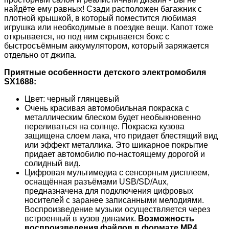
найдёте ему равных! Сзади расположен багажник с
плотной крышкой, в который поместится любимая
игрушка или необходимые в поездке вещи. Капот тоже
открывается, но под ним скрывается бокс с
быстросъёмным аккумулятором, который заряжается
отдельно от джипа.
Приятные особенности детского электромобиля
SX1688:
Цвет: черный глянцевый
Очень красивая автомобильная покраска с
металлическим блеском будет необыкновенно
переливаться на солнце. Покраска кузова
защищена слоем лака, что придает блестящий вид
или эффект металлика. Это шикарное покрытие
придает автомобилю по-настоящему дорогой и
солидный вид.
Цифровая мультимедиа с сенсорным дисплеем,
оснащённая разъёмами USB/SD/Aux,
предназначена для подключения цифровых
носителей с заранее записанными мелодиями.
Воспроизведение музыки осуществляется через
встроенный в кузов динамик.
Возможность
воспроизведения файлов в формате MP4.