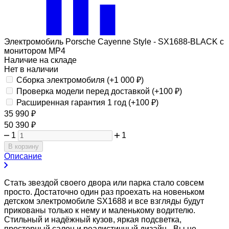
Электромобиль Porsche Cayenne Style - SX1688-BLACK с
монитором MP4
Наличие на складе
Нет в наличии
Сборка электромобиля (+
1 000
₽
)
Проверка модели перед доставкой (+
100
₽
)
Расширенная гарантия 1 год (+
100
₽
)
35 990
₽
50 390
₽
1
1
В корзину
Описание
Стать звездой своего двора или парка стало совсем
просто. Достаточно один раз проехать на новеньком
детском электромобиле SX1688 и все взгляды будут
прикованы только к нему и маленькому водителю.
Стильный и надёжный кузов, яркая подсветка,
просторный салон и реалистичный дизайн - Вы не