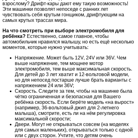
взрослому? Дрифт-кары дают ему такую возможность!
Эти машинки позволят непоседе с ранних лет
чувствовать себя крутым гонщиком, дрифтующим на
самых крутых трассах мира.
На что смотреть при выборе электромобиля для
ребёнка?
Естественно, самое главное, чтобы
автомобильчик нравился малышу, но есть ещё несколько
моментов, которые нужно учитывать:
Напряжение. Может быть 12V, 24V или 36V. Чем
выше напряжение, тем мощнее мотор
электромобиля, тем выше максимальная скорость.
Для детей до 3 лет хватит и 12-вольтовой модели,
но для непосед постарше лучше брать варианты с
напряжением 24 или 36V;
Скорость. Следите за тем, чтобы на машинке была
чётко ограниченная и безопасная для Вашего
ребёнка скорость. Если берёте модель «на вырост»
(например, 36-вольтовый джип для 2-летнего
малыша), смотрите, есть ли на нём регулировка
максимальной скорости;
Двери. Могут не открываться совсем (на моделях
для самых маленьких), открываться только с одной
или с двух сторон. Учтите, что детям очень