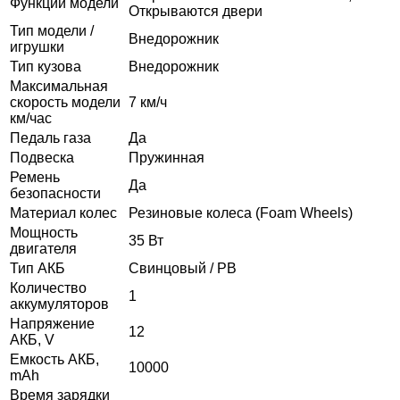
Функции модели
Открываются двери
Тип модели /
Внедорожник
игрушки
Тип кузова
Внедорожник
Максимальная
скорость модели
7 км/ч
км/час
Педаль газа
Да
Подвеска
Пружинная
Ремень
Да
безопасности
Материал колес
Резиновые колеса (Foam Wheels)
Мощность
35 Вт
двигателя
Тип АКБ
Свинцовый / PB
Количество
1
аккумуляторов
Напряжение
12
АКБ, V
Емкость АКБ,
10000
mAh
Время зарядки