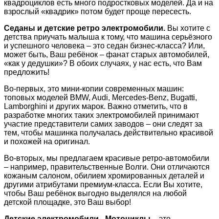
квадроциклов есть много подростковых моделей. Да и на
взрослый «квадрик» потом будет проще пересесть.
Седаны и детские ретро электромобили.
Вы хотите с
детства приучать малыша к тому, что машина серьёзного
и успешного человека – это седан бизнес-класса? Или,
может быть, Ваш ребёнок – фанат старых автомобилей,
«как у дедушки»? В обоих случаях, у нас есть, что Вам
предложить!
Во-первых, это мини-копии современных машин:
топовых моделей BMW, Audi, Mercedes-Benz, Bugatti,
Lamborghini и других марок. Важно отметить, что в
разработке многих таких электромобилей принимают
участие представители самих заводов – они следят за
тем, чтобы машинка получалась действительно красивой
и похожей на оригинал.
Во-вторых, мы предлагаем красивые ретро-автомобили
– например, правительственные Волги. Они отличаются
кожаным салоном, обилием хромированных деталей и
другими атрибутами премиум-класса. Если Вы хотите,
чтобы Ваш ребёнок выгодно выделялся на любой
детской площадке, это Ваш выбор!
Детские электромобили - Мотоциклы
– это