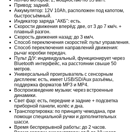
Привод: задний.
Аккумулятор: 12V 10Ah, расположен под капотом,
быстросъёмный.
Индикатор заряда "АКБ": есть.
Скорости движения вперёд: две, от 3 до 7 км/ч. +
плавный разгон.
Скорость движения назад: до 3 км/ч.
Способ переключения скоростей: пульт управления.
Способ переключения направлений движения:
рычаг коробки передач.
Пульт Д/У: индивидуальный, функционирует через
Bluetooth интерфейс, на расстоянии свыше 50
метров.
Универсальный проигрыватель с сенсорным
дисплеем: есть, имеет USB/SD/Aux разъёмы,
поддержка форматов МР3 и MP4.
Воспроизведение музыки: через встроенные
динамики.
Свет фар: есть, передние и задние + подсветка
приборной панели, колёс и дна.
Транспортировка: по принципу чемодана, при
помощи специальной ручки и дополнительных
шасси.
Время беспрерывной работы: до 2 часов.