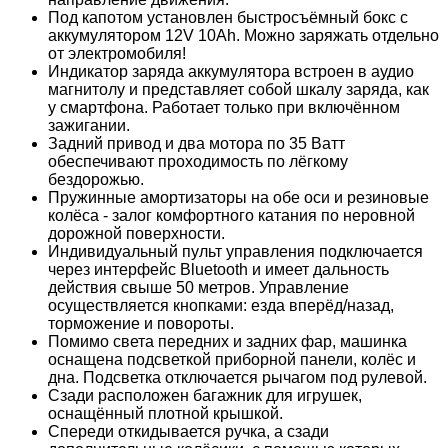
Под капотом установлен быстросъёмный бокс с
аккумулятором 12V 10Ah. Можно заряжать отдельно
от электромобиля!
Индикатор заряда аккумулятора встроен в аудио
магнитолу и представляет собой шкалу заряда, как
у смартфона. Работает только при включённом
зажигании.
Задний привод и два мотора по 35 Ватт
обеспечивают проходимость по лёгкому
бездорожью.
Пружинные амортизаторы на обе оси и резиновые
колёса - залог комфортного катания по неровной
дорожной поверхности.
Индивидуальный пульт управления подключается
через интерфейс Bluetooth и имеет дальность
действия свыше 50 метров. Управление
осуществляется кнопками: езда вперёд/назад,
торможение и повороты.
Помимо света передних и задних фар, машинка
оснащена подсветкой приборной панели, колёс и
дна. Подсветка отключается рычагом под рулевой.
Сзади расположен багажник для игрушек,
оснащённый плотной крышкой.
Спереди откидывается ручка, а сзади