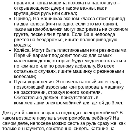
нравится, когда машина похожа на настоящую –
открывающиеся двери так же важны, как и
крутящийся руль или сигнал;
Привод. На машинках эконом-класса стоит привод
на два колеса (или на одно, если это мотоцикл),
такие автомобильчики могут застревать на сложном
грунте, песке или в траве. Если Ваш непоседа
рвётся на бездорожье, ищите полноприводную
модель;
Колёса. Могут быть пластиковыми или резиновыми.
Первый вариант подходит только для самых
маленьких деток, которые будут медленно кататься
по комнате или по ровному асфальту. Во всех
остальных случаях, ищите машинку с резиновыми
колёсами;
Пульт управления. Это очень важный аксессуар,
позволяющий взрослым контролировать машинку
на расстоянии, страхуя юного водителя.
Обязательно должен присутствовать в
комплектации электромобилей для детей до 3 лет.
Для детей какого возраста подходят электромобили? В
каком возрасте покупать электромобиль ребёнку? На
самом деле, непоседе можно сесть за руль сразу же, как
только он научится, собственно, сидеть. Катание на