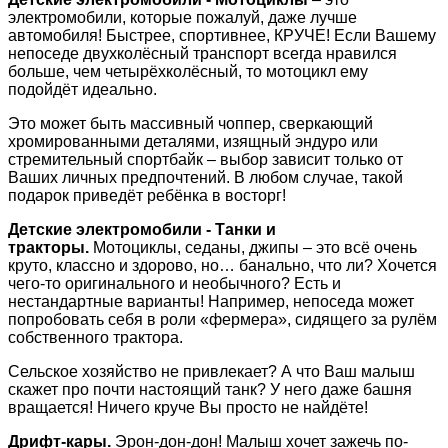
электромобили, которые пожалуй, даже лучше
автомобиля! Быстрее, спортивнее, КРУЧЕ! Если Вашему
непоседе двухколёсный транспорт всегда нравился
больше, чем четырёхколёсный, то мотоцикл ему
подойдёт идеально.
Это может быть массивный чоппер, сверкающий
хромированными деталями, изящный эндуро или
стремительный спортбайк – выбор зависит только от
Ваших личных предпочтений. В любом случае, такой
подарок приведёт ребёнка в восторг!
Детские электромобили - Танки и
тракторы.
Мотоциклы, седаны, джипы – это всё очень
круто, классно и здорово, но… банально, что ли? Хочется
чего-то оригинального и необычного? Есть и
нестандартные варианты! Например, непоседа может
попробовать себя в роли «фермера», сидящего за рулём
собственного трактора.
Сельское хозяйство не привлекает? А что Ваш малыш
скажет про почти настоящий танк? У него даже башня
вращается! Ничего круче Вы просто не найдёте!
Дрифт-кары.
Эрон-дон-дон! Малыш хочет зажечь по-