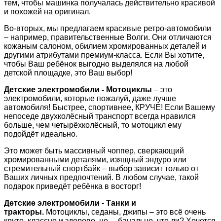
тем, чтобы машинка получалась действительно красивой
и похожей на оригинал.
Во-вторых, мы предлагаем красивые ретро-автомобили
– например, правительственные Волги. Они отличаются
кожаным салоном, обилием хромированных деталей и
другими атрибутами премиум-класса. Если Вы хотите,
чтобы Ваш ребёнок выгодно выделялся на любой
детской площадке, это Ваш выбор!
Детские электромобили - Мотоциклы
– это
электромобили, которые пожалуй, даже лучше
автомобиля! Быстрее, спортивнее, КРУЧЕ! Если Вашему
непоседе двухколёсный транспорт всегда нравился
больше, чем четырёхколёсный, то мотоцикл ему
подойдёт идеально.
Это может быть массивный чоппер, сверкающий
хромированными деталями, изящный эндуро или
стремительный спортбайк – выбор зависит только от
Ваших личных предпочтений. В любом случае, такой
подарок приведёт ребёнка в восторг!
Детские электромобили - Танки и
тракторы.
Мотоциклы, седаны, джипы – это всё очень
круто, классно и здорово, но… банально, что ли? Хочется