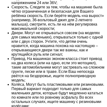
напряжением 24 или 36V;
Скорость. Следите за тем, чтобы на машинке была
чётко ограниченная и безопасная для Вашего
ребёнка скорость. Если берёте модель «на вырост»
(например, 36-вольтовый джип для 2-летнего
малыша), смотрите, есть ли на нём регулировка
максимальной скорости;
Двери. Могут не открываться совсем (на моделях
для самых маленьких), открываться только с одной
или с двух сторон. Учтите, что детям очень
нравится, когда машина похожа на настоящую –
открывающиеся двери так же важны, как и
крутящийся руль или сигнал;
Привод. На машинках эконом-класса стоит привод
на два колеса (или на одно, если это мотоцикл),
такие автомобильчики могут застревать на сложном
грунте, песке или в траве. Если Ваш непоседа
рвётся на бездорожье, ищите полноприводную
модель;
Колёса. Могут быть пластиковыми или резиновыми.
Первый вариант подходит только для самых
маленьких деток, которые будут медленно кататься
по комнате или по ровному асфальту. Во всех
остальных случаях, ищите машинку с резиновыми
колёсами;