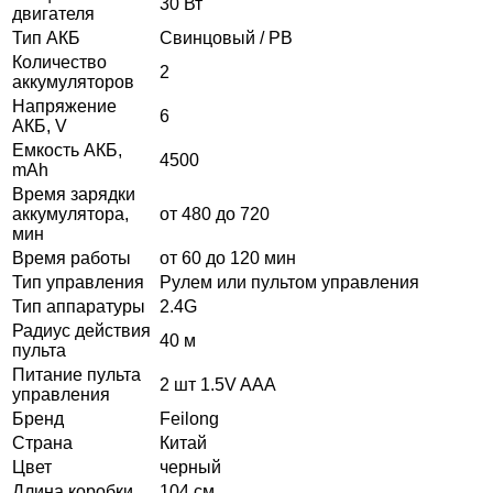
30 Вт
двигателя
Тип АКБ
Свинцовый / PB
Количество
2
аккумуляторов
Напряжение
6
АКБ, V
Емкость АКБ,
4500
mAh
Время зарядки
аккумулятора,
от 480 до 720
мин
Время работы
от 60 до 120 мин
Тип управления
Рулем или пультом управления
Тип аппаратуры
2.4G
Радиус действия
40 м
пульта
Питание пульта
2 шт 1.5V AAA
управления
Бренд
Feilong
Страна
Китай
Цвет
черный
Длина коробки
104 см