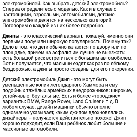
электромобилей. Как выбрать детский электромобиль?
Сперва определитесь с моделью. Как и в случае с
настоящими, взрослыми, автомобилями, детские
электромобили делятся на несколько категорий.
Поговорим о каждой из них более подробно.
Джипы
- это классический вариант, пожалуй, именно они
первыми получили широкую популярность. Почему так?
Дело в том, что дети обычно катаются по двору или по
площадке, причём на асфальт им лучше не выезжать:
есть большой риск встретиться с большим автомобилем.
Вот и получается, что малыши ездят как раз по лёгкому
бездорожью, а джипы просто созданы для его покорения.
Детский электромобиль Джип - это могут быть
уменьшенные копии легендарного Хаммера и ему
подобных тяжёлых армейских внедорожников: широкие,
устойчивые, брутальные. Есть и более «городские»
варианты: BMW, Range Rover, Land Cruiser и т. д. В
любом случае, дизайн машинки обычно вполне
однозначно указывает, каким джипом вдохновлялись
дизайнеры – получается действительно похоже! Джип
хорошо подходит, если Ваш ребёнок любит большие и
массивные автомобили.