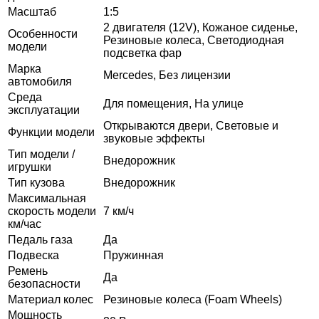
Масштаб
1:5
2 двигателя (12V), Кожаное сиденье,
Особенности
Резиновые колеса, Светодиодная
модели
подсветка фар
Марка
Mercedes, Без лицензии
автомобиля
Среда
Для помещения, На улице
эксплуатации
Открываются двери, Световые и
Функции модели
звуковые эффекты
Тип модели /
Внедорожник
игрушки
Тип кузова
Внедорожник
Максимальная
скорость модели
7 км/ч
км/час
Педаль газа
Да
Подвеска
Пружинная
Ремень
Да
безопасности
Материал колес
Резиновые колеса (Foam Wheels)
Мощность