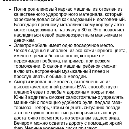
Полипропиленовый каркас машины изготовлен из
качественного ударопрочного материала, который
зарекомендовал себя как надежный и долговечный.
Благодаря прочному металлическому корпусу авто
может выдерживать нагрузку в 30 кг. Это позволяет
насладиться ездой разновозрастным мальчикам и
девочкам.
Электромобиль имеет одно посадочное место.
Чехол сиденья выполнен из эко-кожи черного цвета,
имеются ремни безопасности, которые не
пережимают ребенка, например, при резком
торможении. В салоне машины ребенок сможет
включить встроенный музыкальный плеер и
прослушивать любимые мелодии.
Амортизированные колеса, выполненные из
высококачественной резины EVA, способствуют
плавной езде по любым дорожным покрытиям.
Юный водитель сможет самостоятельно управлять
машинкой с помощью удобного руля, педали газа-
тормоза. Теперь, чтобы оценить ситуацию позади
авто не нужно полностью разворачивать корпус,
достаточно посмотреть по зеркалам заднее вида.
Вечером можно осветить дорогу с помощью яркий
фар. Черные колесные диски придают