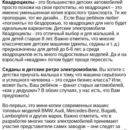
Квадроциклы
- это большинство детских автомобилей
просто похожи на свои прототипы, но квадроцикл – это
именно уменьшенная копия взрослого транспорта. Те же
пропорции, тот же дизайн… Если Ваш ребёнок любит
«погонять» по бездорожью, то квадроцикл для него будет
идеальным вариантом. Детские электромобили
Квадроциклы - это отличный выбор и для малышей, и
для детей старше 8 лет. Важно отметить, что многие
классические детские машинки (джипы, седаны и т. д.)
предназначены для детей до 6-8 лет, а среди
квадроциклов есть много подростковых моделей. Да и на
взрослый «квадрик» потом будет проще пересесть.
Седаны и детские ретро электромобили.
Вы хотите с
детства приучать малыша к тому, что машина серьёзного
и успешного человека – это седан бизнес-класса? Или,
может быть, Ваш ребёнок – фанат старых автомобилей,
«как у дедушки»? В обоих случаях, у нас есть, что Вам
предложить!
Во-первых, это мини-копии современных машин:
топовых моделей BMW, Audi, Mercedes-Benz, Bugatti,
Lamborghini и других марок. Важно отметить, что в
разработке многих таких электромобилей принимают
участие представители самих заводов – они следят за