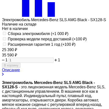
Электромобиль Mercedes-Benz SLS AMG Black - SX128-S
Наличие на складе
Нет в наличии
Сборка электромобиля (+
1 000
₽
)
Проверка модели перед доставкой (+
100
₽
)
Расширенная гарантия 1 год (+
100
₽
)
25 390
₽
35 590
₽
1
1
В корзину
Описание
Электромобиль Mercedes-Benz SLS AMG Black -
SX128-S
- это лицензионная модель Mercedes-Benz SLS,
с дистанционным управлением. В машинке все как в
настоящей. Индивидуальный пульт, плавный ход,
амортизаторы, открываются двери. Коробка автомат,
мягкое кожаное сиденье с регулировкой вперед-назад,
обратный ход руля, светящиеся колеса, подсветка