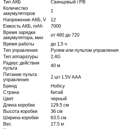
Тип АКБ
Свинцовый / PB
Количество
1
аккумуляторов
Напряжение АКБ, V
12
Емкость АКБ, mAh
7000
Время зарядки
от 480 до 720
аккумулятора, мин
Время работы
до 1,5 ч
Тип управления
Рулем или пультом управления
Тип аппаратуры
2.4G
Радиус действия
40 м
пульта
Питание пульта
2 шт 1.5V AAA
управления
Бренд
Hollicy
Страна
Китай
Цвет
черный
Длина коробки
129.5 см
Высота коробки
36 см
Ширина коробки
63.5 см
Вес
27.5 кг