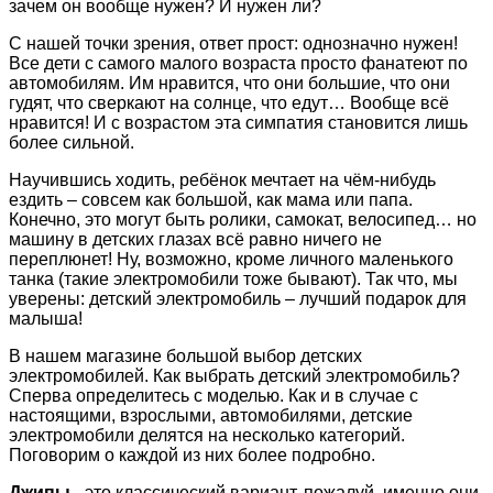
зачем он вообще нужен? И нужен ли?
С нашей точки зрения, ответ прост: однозначно нужен!
Все дети с самого малого возраста просто фанатеют по
автомобилям. Им нравится, что они большие, что они
гудят, что сверкают на солнце, что едут… Вообще всё
нравится! И с возрастом эта симпатия становится лишь
более сильной.
Научившись ходить, ребёнок мечтает на чём-нибудь
ездить – совсем как большой, как мама или папа.
Конечно, это могут быть ролики, самокат, велосипед… но
машину в детских глазах всё равно ничего не
переплюнет! Ну, возможно, кроме личного маленького
танка (такие электромобили тоже бывают). Так что, мы
уверены: детский электромобиль – лучший подарок для
малыша!
В нашем магазине большой выбор детских
электромобилей. Как выбрать детский электромобиль?
Сперва определитесь с моделью. Как и в случае с
настоящими, взрослыми, автомобилями, детские
электромобили делятся на несколько категорий.
Поговорим о каждой из них более подробно.
Джипы
- это классический вариант, пожалуй, именно они