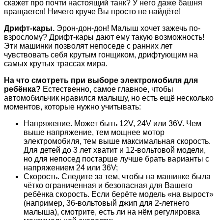
скажет про почти настоящий танк? У него даже башня
вращается! Ничего круче Вы просто не найдёте!
Дрифт-кары.
Эрон-дон-дон! Малыш хочет зажечь по-
взрослому? Дрифт-кары дают ему такую возможность!
Эти машинки позволят непоседе с ранних лет
чувствовать себя крутым гонщиком, дрифтующим на
самых крутых трассах мира.
На что смотреть при выборе электромобиля для
ребёнка?
Естественно, самое главное, чтобы
автомобильчик нравился малышу, но есть ещё несколько
моментов, которые нужно учитывать:
Напряжение. Может быть 12V, 24V или 36V. Чем
выше напряжение, тем мощнее мотор
электромобиля, тем выше максимальная скорость.
Для детей до 3 лет хватит и 12-вольтовой модели,
но для непосед постарше лучше брать варианты с
напряжением 24 или 36V;
Скорость. Следите за тем, чтобы на машинке была
чётко ограниченная и безопасная для Вашего
ребёнка скорость. Если берёте модель «на вырост»
(например, 36-вольтовый джип для 2-летнего
малыша), смотрите, есть ли на нём регулировка