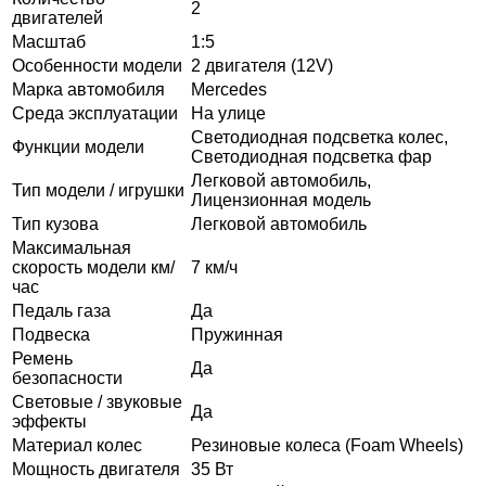
2
двигателей
Масштаб
1:5
Особенности модели
2 двигателя (12V)
Марка автомобиля
Mercedes
Среда эксплуатации
На улице
Светодиодная подсветка колес,
Функции модели
Светодиодная подсветка фар
Легковой автомобиль,
Тип модели / игрушки
Лицензионная модель
Тип кузова
Легковой автомобиль
Максимальная
скорость модели км/
7 км/ч
час
Педаль газа
Да
Подвеска
Пружинная
Ремень
Да
безопасности
Световые / звуковые
Да
эффекты
Материал колес
Резиновые колеса (Foam Wheels)
Мощность двигателя
35 Вт