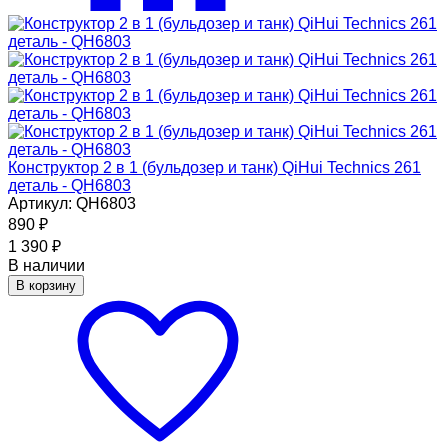
Конструктор 2 в 1 (бульдозер и танк) QiHui Technics 261
деталь - QH6803
Артикул: QH6803
890
₽
1 390
₽
В наличии
В корзину