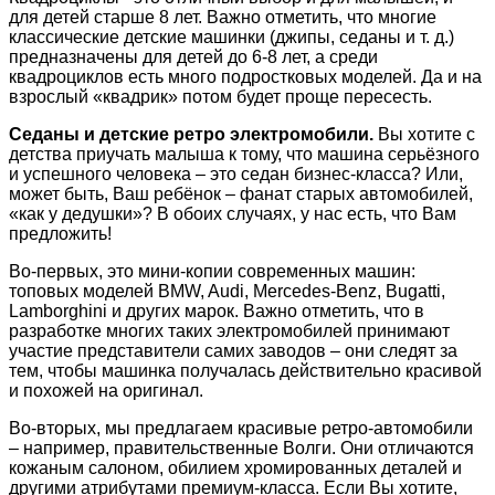
для детей старше 8 лет. Важно отметить, что многие
классические детские машинки (джипы, седаны и т. д.)
предназначены для детей до 6-8 лет, а среди
квадроциклов есть много подростковых моделей. Да и на
взрослый «квадрик» потом будет проще пересесть.
Седаны и детские ретро электромобили.
Вы хотите с
детства приучать малыша к тому, что машина серьёзного
и успешного человека – это седан бизнес-класса? Или,
может быть, Ваш ребёнок – фанат старых автомобилей,
«как у дедушки»? В обоих случаях, у нас есть, что Вам
предложить!
Во-первых, это мини-копии современных машин:
топовых моделей BMW, Audi, Mercedes-Benz, Bugatti,
Lamborghini и других марок. Важно отметить, что в
разработке многих таких электромобилей принимают
участие представители самих заводов – они следят за
тем, чтобы машинка получалась действительно красивой
и похожей на оригинал.
Во-вторых, мы предлагаем красивые ретро-автомобили
– например, правительственные Волги. Они отличаются
кожаным салоном, обилием хромированных деталей и
другими атрибутами премиум-класса. Если Вы хотите,