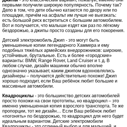
первыми получили широкую популярность. Почему так?
Дело в том, что дети обычно катаются по двору или по
площадке, причём на асфальт им лучше не выезжать:
есть большой риск встретиться с большим автомобилем.
Вот и получается, что малыши ездят как раз по лёгкому
бездорожью, а джипы просто созданы для его покорения.
Детский электромобиль Джип - это могут быть
уменьшенные копии легендарного Хаммера и ему
подобных тяжёлых армейских внедорожников: широкие,
устойчивые, брутальные. Есть и более «городские»
варианты: BMW, Range Rover, Land Cruiser и т. д. В
любом случае, дизайн машинки обычно вполне
однозначно указывает, каким джипом вдохновлялись
дизайнеры – получается действительно похоже! Джип
хорошо подходит, если Ваш ребёнок любит большие и
массивные автомобили.
Квадроциклы
- это большинство детских автомобилей
просто похожи на свои прототипы, но квадроцикл – это
именно уменьшенная копия взрослого транспорта. Те же
пропорции, тот же дизайн… Если Ваш ребёнок любит
«погонять» по бездорожью, то квадроцикл для него будет
идеальным вариантом. Детские электромобили
Квадроциклы - это отличный выбор и для малышей, и