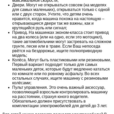
максимальной скорости;
Двери. Могут не открываться совсем (на моделях
для самых маленьких), открываться только с одной
или с двух сторон. Учтите, что детям очень
нравится, когда машина похожа на настоящую –
открывающиеся двери так же важны, как и
крутящийся руль или сигнал;
Привод. На машинках эконом-класса стоит привод
на два колеса (или на одно, если это мотоцикл),
такие автомобильчики могут застревать на сложном
грунте, песке или в траве. Если Ваш непоседа
рвётся на бездорожье, ищите полноприводную
модель;
Колёса. Могут быть пластиковыми или резиновыми.
Первый вариант подходит только для самых
маленьких деток, которые будут медленно кататься
по комнате или по ровному асфальту. Во всех
остальных случаях, ищите машинку с резиновыми
колёсами;
Пульт управления. Это очень важный аксессуар,
позволяющий взрослым контролировать машинку
на расстоянии, страхуя юного водителя.
Обязательно должен присутствовать в
комплектации электромобилей для детей до 3 лет.