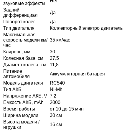
Нет
звуковые эффекты
Задний
Да
дифференциал
Поворот колес
Да
Тип двигателя
Коллекторный электро двигатель
Максимальная
скорость модели км/
35 км/час
час
Клиренс, мм
30
Колесная база, см
27,5
Диаметр колеса, см
11,8
Питание
Аккумуляторная батарея
автомобиля
Модель двигателя
RC540
Тип АКБ
Ni-Mh
Напряжение АКБ, V
7,2
Емкость АКБ, mAh
2000
Время работы
от 10 до 15 мин
Ширина модели
30 см
Высота модели /
16 см
игрушки