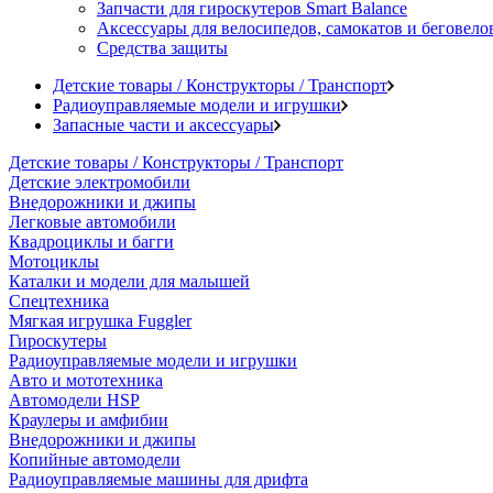
Запчасти для гироскутеров Smart Balance
Аксессуары для велосипедов, самокатов и беговело
Средства защиты
Детские товары / Конструкторы / Транспорт
Радиоуправляемые модели и игрушки
Запасные части и аксессуары
Детские товары / Конструкторы / Транспорт
Детские электромобили
Внедорожники и джипы
Легковые автомобили
Квадроциклы и багги
Мотоциклы
Каталки и модели для малышей
Спецтехника
Мягкая игрушка Fuggler
Гироскутеры
Радиоуправляемые модели и игрушки
Авто и мототехника
Автомодели HSP
Краулеры и амфибии
Внедорожники и джипы
Копийные автомодели
Радиоуправляемые машины для дрифта