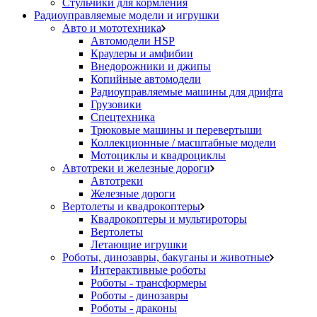
Стульчики для кормления
Радиоуправляемые модели и игрушки
Авто и мототехника
Автомодели HSP
Краулеры и амфибии
Внедорожники и джипы
Копийные автомодели
Радиоуправляемые машины для дрифта
Грузовики
Спецтехника
Трюковые машины и перевертыши
Коллекционные / масштабные модели
Мотоциклы и квадроциклы
Автотреки и железные дороги
Автотреки
Железные дороги
Вертолеты и квадрокоптеры
Квадрокоптеры и мультироторы
Вертолеты
Летающие игрушки
Роботы, динозавры, бакуганы и животные
Интерактивные роботы
Роботы - трансформеры
Роботы - динозавры
Роботы - драконы