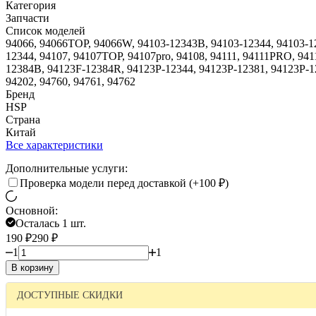
Категория
Запчасти
Список моделей
94066, 94066TOP, 94066W, 94103-12343B, 94103-12344, 94103-
12344, 94107, 94107TOP, 94107pro, 94108, 94111, 94111PRO, 941
12384B, 94123F-12384R, 94123P-12344, 94123P-12381, 94123P-
94202, 94760, 94761, 94762
Бренд
HSP
Страна
Китай
Все характеристики
Дополнительные услуги:
Проверка модели перед доставкой (+
100
₽
)
Основной:
Осталась 1 шт.
190
₽
290
₽
1
1
В корзину
ДОСТУПНЫЕ СКИДКИ