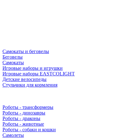
Самокаты и беговелы
Беговелы
Самокаты
Игровые наборы и игрушки
Игровые наборы EASTCOLIGHT
Детские велосипеды
Стульчики для кормления
Роботы - трансформеры
Роботы - динозавры
Роботы - драконы
Роботы - животные
Роботы - собаки и кошки
Самолеты