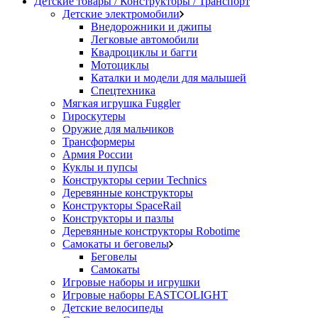
Детские товары / Конструкторы / Транспорт
Детские электромобили
Внедорожники и джипы
Легковые автомобили
Квадроциклы и багги
Мотоциклы
Каталки и модели для малышей
Спецтехника
Мягкая игрушка Fuggler
Гироскутеры
Оружие для мальчиков
Трансформеры
Армия России
Куклы и пупсы
Конструкторы серии Technics
Деревянные конструкторы
Конструкторы SpaceRail
Конструкторы и пазлы
Деревянные конструкторы Robotime
Самокаты и беговелы
Беговелы
Самокаты
Игровые наборы и игрушки
Игровые наборы EASTCOLIGHT
Детские велосипеды