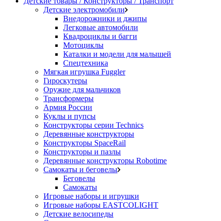
Детские товары / Конструкторы / Транспорт
Детские электромобили
Внедорожники и джипы
Легковые автомобили
Квадроциклы и багги
Мотоциклы
Каталки и модели для малышей
Спецтехника
Мягкая игрушка Fuggler
Гироскутеры
Оружие для мальчиков
Трансформеры
Армия России
Куклы и пупсы
Конструкторы серии Technics
Деревянные конструкторы
Конструкторы SpaceRail
Конструкторы и пазлы
Деревянные конструкторы Robotime
Самокаты и беговелы
Беговелы
Самокаты
Игровые наборы и игрушки
Игровые наборы EASTCOLIGHT
Детские велосипеды