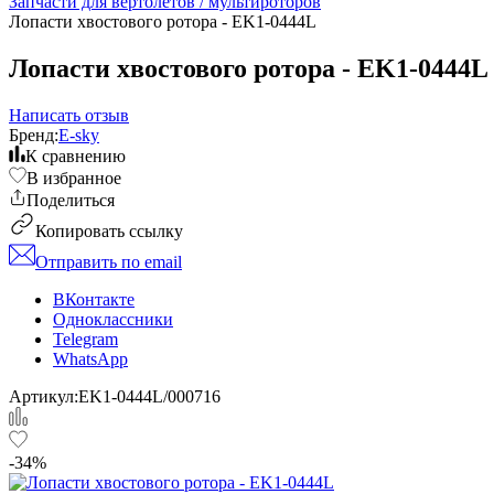
Запчасти для вертолетов / мультироторов
Лопасти хвостового ротора - EK1-0444L
Лопасти хвостового ротора - EK1-0444L
Написать отзыв
Бренд:
E-sky
К сравнению
В избранное
Поделиться
Копировать ссылку
Отправить по email
ВКонтакте
Одноклассники
Telegram
WhatsApp
Артикул:
EK1-0444L/000716
-34%