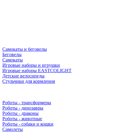
Самокаты и беговелы
Беговелы
Самокаты
Игровые наборы и игрушки
Игровые наборы EASTCOLIGHT
Детские велосипеды
Стульчики для кормления
Роботы - трансформеры
Роботы - динозавры
Роботы - драконы
Роботы - животные
Роботы - собаки и кошки
Самолеты