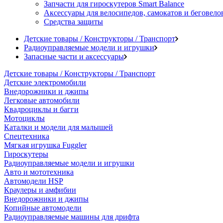
Запчасти для гироскутеров Smart Balance
Аксессуары для велосипедов, самокатов и беговело
Средства защиты
Детские товары / Конструкторы / Транспорт
Радиоуправляемые модели и игрушки
Запасные части и аксессуары
Детские товары / Конструкторы / Транспорт
Детские электромобили
Внедорожники и джипы
Легковые автомобили
Квадроциклы и багги
Мотоциклы
Каталки и модели для малышей
Спецтехника
Мягкая игрушка Fuggler
Гироскутеры
Радиоуправляемые модели и игрушки
Авто и мототехника
Автомодели HSP
Краулеры и амфибии
Внедорожники и джипы
Копийные автомодели
Радиоуправляемые машины для дрифта