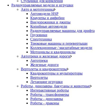
Стульчики для кормления
Радиоуправляемые модели и игрушки
Авто и мототехника
Автомодели HSP
Краулеры и амфибии
Внедорожники и джипы
Копийные автомодели
Радиоуправляемые машины для дрифта
Грузовики
Спецтехника
Трюковые машины и перевертыши
Коллекционные / масштабные модели
Мотоциклы и квадроциклы
Автотреки и железные дороги
Автотреки
Железные дороги
Вертолеты и квадрокоптеры
Квадрокоптеры и мультироторы
Вертолеты
Летающие игрушки
Роботы, динозавры, бакуганы и животные
Интерактивные роботы
Роботы - трансформеры
Роботы - динозавры
Роботы - драконы