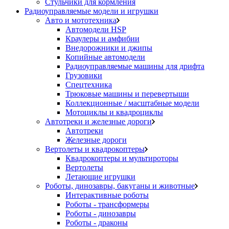
Стульчики для кормления
Радиоуправляемые модели и игрушки
Авто и мототехника
Автомодели HSP
Краулеры и амфибии
Внедорожники и джипы
Копийные автомодели
Радиоуправляемые машины для дрифта
Грузовики
Спецтехника
Трюковые машины и перевертыши
Коллекционные / масштабные модели
Мотоциклы и квадроциклы
Автотреки и железные дороги
Автотреки
Железные дороги
Вертолеты и квадрокоптеры
Квадрокоптеры и мультироторы
Вертолеты
Летающие игрушки
Роботы, динозавры, бакуганы и животные
Интерактивные роботы
Роботы - трансформеры
Роботы - динозавры
Роботы - драконы