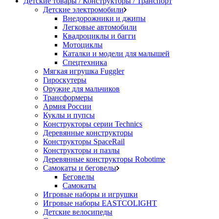
Детские товары / Конструкторы / Транспорт
Детские электромобили
Внедорожники и джипы
Легковые автомобили
Квадроциклы и багги
Мотоциклы
Каталки и модели для малышей
Спецтехника
Мягкая игрушка Fuggler
Гироскутеры
Оружие для мальчиков
Трансформеры
Армия России
Куклы и пупсы
Конструкторы серии Technics
Деревянные конструкторы
Конструкторы SpaceRail
Конструкторы и пазлы
Деревянные конструкторы Robotime
Самокаты и беговелы
Беговелы
Самокаты
Игровые наборы и игрушки
Игровые наборы EASTCOLIGHT
Детские велосипеды