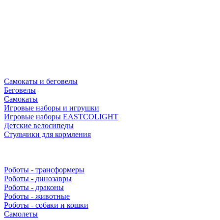
Самокаты и беговелы
Беговелы
Самокаты
Игровые наборы и игрушки
Игровые наборы EASTCOLIGHT
Детские велосипеды
Стульчики для кормления
Роботы - трансформеры
Роботы - динозавры
Роботы - драконы
Роботы - животные
Роботы - собаки и кошки
Самолеты