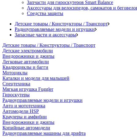
Запчасти для гироскутеров Smart Balance
Аксессуары для велосипедов, самокатов и беговело
Средства защиты
Детские товары / Конструкторы / Транспорт
Радиоуправляемые модели и игрушки
Запасные части и аксессуары
Детские товары / Конструкторы / Транспорт
Детские электромобили
Внедорожники и джипы
Легковые автомобили
Квадроциклы и багги
Мотоциклы
Каталки и модели для малышей
Спецтехника
Мягкая игрушка Fuggler
Гироскутеры
Радиоуправляемые модели и игрушки
Авто и мототехника
Автомодели HSP
Краулеры и амфибии
Внедорожники и джипы
Копийные автомодели
Радиоуправляемые машины для дрифта