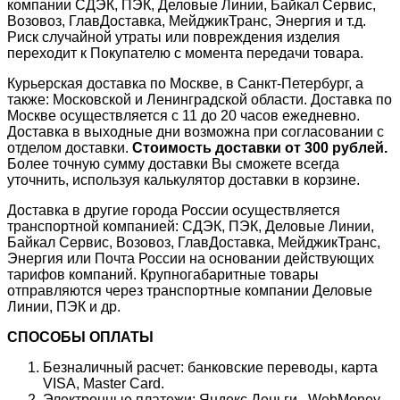
компании СДЭК, ПЭК, Деловые Линии, Байкал Сервис,
Возовоз, ГлавДоставка, МейджикТранс, Энергия и т.д.
Риск случайной утраты или повреждения изделия
переходит к Покупателю с момента передачи товара.
Курьерская доставка по Москве, в Санкт-Петербург, а
также: Московской и Ленинградской области. Доставка по
Москве осуществляется с 11 до 20 часов ежедневно.
Доставка в выходные дни возможна при согласовании с
отделом доставки.
Стоимость доставки от 300 рублей.
Более точную сумму доставки Вы сможете всегда
уточнить, используя калькулятор доставки в корзине.
Доставка в другие города России осуществляется
транспортной компанией: СДЭК, ПЭК, Деловые Линии,
Байкал Сервис, Возовоз, ГлавДоставка, МейджикТранс,
Энергия или Почта России на основании действующих
тарифов компаний. Крупногабаритные товары
отправляются через транспортные компании Деловые
Линии, ПЭК и др.
СПОСОБЫ ОПЛАТЫ
Безналичный расчет: банковские переводы, карта
VISA, Master Card.
Электронные платежи: Яндекс.Деньги , WebMoney,