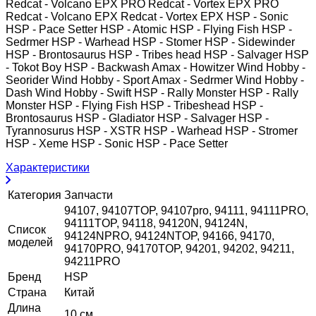
Redcat - Volcano EPX PRO Redcat - Vortex EPX PRO
Redcat - Volcano EPX Redcat - Vortex EPX HSP - Sonic
HSP - Pace Setter HSP - Atomic HSP - Flying Fish HSP -
Sedrmer HSP - Warhead HSP - Stomer HSP - Sidewinder
HSP - Brontosaurus HSP - Tribes head HSP - Salvager HSP
- Tokot Boy HSP - Backwash Amax - Howitzer Wind Hobby -
Seorider Wind Hobby - Sport Amax - Sedrmer Wind Hobby -
Dash Wind Hobby - Swift HSP - Rally Monster HSP - Rally
Monster HSP - Flying Fish HSP - Tribeshead HSP -
Brontosaurus HSP - Gladiator HSP - Salvager HSP -
Tyrannosurus HSP - XSTR HSP - Warhead HSP - Stromer
HSP - Xeme HSP - Sonic HSP - Pace Setter
Характеристики
Категория
Запчасти
94107, 94107TOP, 94107pro, 94111, 94111PRO,
94111TOP, 94118, 94120N, 94124N,
Список
94124NPRO, 94124NTOP, 94166, 94170,
моделей
94170PRO, 94170TOP, 94201, 94202, 94211,
94211PRO
Бренд
HSP
Страна
Китай
Длина
10 см