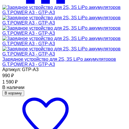
Зарядное устройство для 2S, 3S LiPo аккумуляторов
G.T.POWER A3 - GTP-A3
Артикул: GTP-A3
990
₽
1 590
₽
В наличии
В корзину