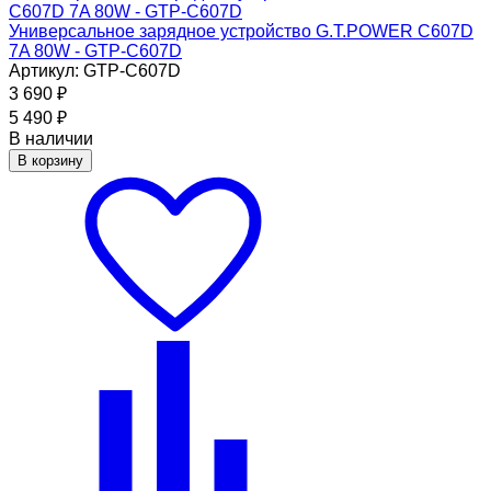
Универсальное зарядное устройство G.T.POWER C607D
7A 80W - GTP-C607D
Артикул: GTP-C607D
3 690
₽
5 490
₽
В наличии
В корзину