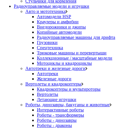
Стульчики для кормления
Радиоуправляемые модели и игрушки
Авто и мототехника
Автомодели HSP
Краулеры и амфибии
Внедорожники и джипы
Копийные автомодели
Радиоуправляемые машины для дрифта
Грузовики
Спецтехника
Трюковые машины и перевертыши
Коллекционные / масштабные модели
Мотоциклы и квадроциклы
Автотреки и железные дороги
Автотреки
Железные дороги
Вертолеты и квадрокоптеры
Квадрокоптеры и мультироторы
Вертолеты
Летающие игрушки
Роботы, динозавры, бакуганы и животные
Интерактивные роботы
Роботы - трансформеры
Роботы - динозавры
Роботы - драконы