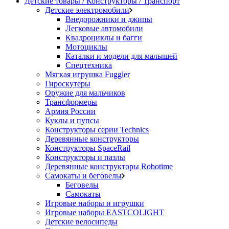
Детские товары / Конструкторы / Транспорт
Детские электромобили
Внедорожники и джипы
Легковые автомобили
Квадроциклы и багги
Мотоциклы
Каталки и модели для малышей
Спецтехника
Мягкая игрушка Fuggler
Гироскутеры
Оружие для мальчиков
Трансформеры
Армия России
Куклы и пупсы
Конструкторы серии Technics
Деревянные конструкторы
Конструкторы SpaceRail
Конструкторы и пазлы
Деревянные конструкторы Robotime
Самокаты и беговелы
Беговелы
Самокаты
Игровые наборы и игрушки
Игровые наборы EASTCOLIGHT
Детские велосипеды