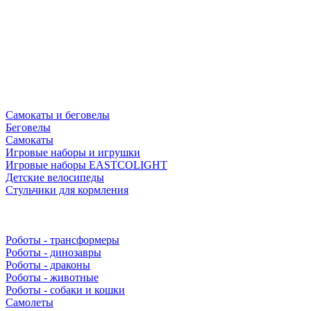
Самокаты и беговелы
Беговелы
Самокаты
Игровые наборы и игрушки
Игровые наборы EASTCOLIGHT
Детские велосипеды
Стульчики для кормления
Роботы - трансформеры
Роботы - динозавры
Роботы - драконы
Роботы - животные
Роботы - собаки и кошки
Самолеты