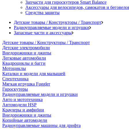
Запчасти для гироскутеров Smart Balance
Аксессуары для велосипедов, самокатов и беговело
Средства защиты
Детские товары / Конструкторы / Транспорт
Радиоуправляемые модели и игрушки
Запасные части и аксессуары
Детские товары / Конструкторы / Транспорт
Детские электромобили
Внедорожники и джипы
Легковые автомобили
Квадроциклы и багги
Мотоциклы
Каталки и модели для малышей
Спецтехника
Мягкая игрушка Fuggler
Гироскутеры
Радиоуправляемые модели и игрушки
Авто и мототехника
Автомодели HSP
Краулеры и амфибии
Внедорожники и джипы
Копийные автомодели
Радиоуправляемые машины для дрифта